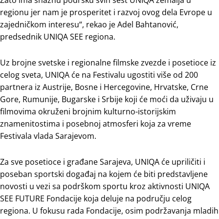
regionu jer nam je prosperitet i razvoj ovog dela Evrope u
zajedničkom interesu“, rekao je Adel Bahtanović,
predsednik UNIQA SEE regiona.
Uz brojne svetske i regionalne filmske zvezde i posetioce iz
celog sveta, UNIQA će na Festivalu ugostiti više od 200
partnera iz Austrije, Bosne i Hercegovine, Hrvatske, Crne
Gore, Rumunije, Bugarske i Srbije koji će moći da uživaju u
filmovima okruženi brojnim kulturno-istorijskim
znamenitostima i posebnoj atmosferi koja za vreme
Festivala vlada Sarajevom.
Za sve posetioce i građane Sarajeva, UNIQA će upriličiti i
poseban sportski događaj na kojem će biti predstavljene
novosti u vezi sa podrškom sportu kroz aktivnosti UNIQA
SEE FUTURE Fondacije koja deluje na području celog
regiona. U fokusu rada Fondacije, osim podržavanja mladih