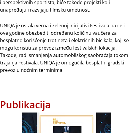
i perspektivnih sportista, biće takođe projekti koji
unapređuju i razvijaju filmsku umetnost.
UNIQA je ostala verna i zelenoj inicijativi Festivala pa će i
ove godine obezbediti određenu količinu vaučera za
besplatno korišćenje trotineta i električnih bicikala, koji se
mogu koristiti za prevoz između festivalskih lokacija.
Takođe, radi smanjenja automobilskog saobraćaja tokom
trajanja Festivala, UNIQA je omogućila besplatni gradski
prevoz u noćnim terminima.
Publikacija