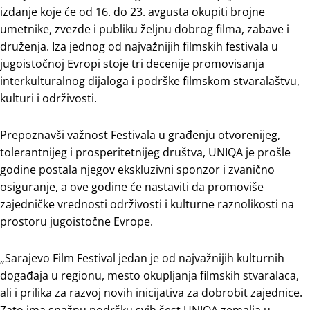
izdanje koje će od 16. do 23. avgusta okupiti brojne
umetnike, zvezde i publiku željnu dobrog filma, zabave i
druženja. Iza jednog od najvažnijih filmskih festivala u
jugoistočnoj Evropi stoje tri decenije promovisanja
interkulturalnog dijaloga i podrške filmskom stvaralaštvu,
kulturi i održivosti.
Prepoznavši važnost Festivala u građenju otvorenijeg,
tolerantnijeg i prosperitetnijeg društva, UNIQA je prošle
godine postala njegov ekskluzivni sponzor i zvanično
osiguranje, a ove godine će nastaviti da promoviše
zajedničke vrednosti održivosti i kulturne raznolikosti na
prostoru jugoistočne Evrope.
„Sarajevo Film Festival jedan je od najvažnijih kulturnih
događaja u regionu, mesto okupljanja filmskih stvaralaca,
ali i prilika za razvoj novih inicijativa za dobrobit zajednice.
Zato ima snažnu podršku svih šest UNIQA zemalja u