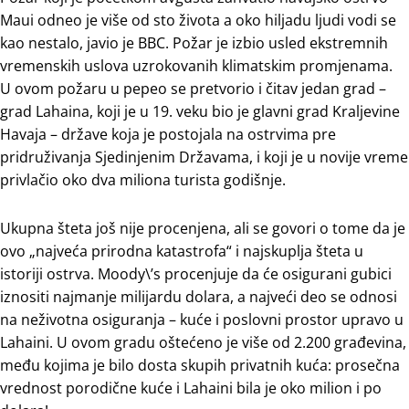
Maui odneo je više od sto života a oko hiljadu ljudi vodi se
kao nestalo, javio je BBC. Požar je izbio usled ekstremnih
vremenskih uslova uzrokovanih klimatskim promjenama.
U ovom požaru u pepeo se pretvorio i čitav jedan grad –
grad Lahaina, koji je u 19. veku bio je glavni grad Kraljevine
Havaja – države koja je postojala na ostrvima pre
pridruživanja Sjedinjenim Državama, i koji je u novije vreme
privlačio oko dva miliona turista godišnje.
Ukupna šteta još nije procenjena, ali se govori o tome da je
ovo „najveća prirodna katastrofa“ i najskuplja šteta u
istoriji ostrva. Moody\’s procenjuje da će osigurani gubici
iznositi najmanje milijardu dolara, a najveći deo se odnosi
na neživotna osiguranja – kuće i poslovni prostor upravo u
Lahaini. U ovom gradu oštećeno je više od 2.200 građevina,
među kojima je bilo dosta skupih privatnih kuća: prosečna
vrednost porodične kuće i Lahaini bila je oko milion i po