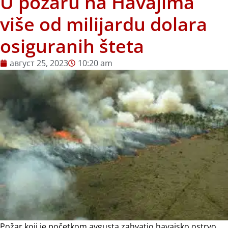
U požaru na Havajima
više od milijardu dolara
osiguranih šteta
август 25, 2023
10:20 am
Požar koji je početkom avgusta zahvatio havajsko ostrvo