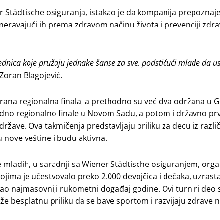
 Städtische osiguranja, istakao je da kompanija prepoznaje
usmeravajući ih prema zdravom načinu života i prevenciji zdr
dnica koje pružaju jednake šanse za sve, podstičući mlade da u
 Zoran Blagojević.
nirana regionalna finala, a prethodno su već dva održana u
 jedno regionalno finale u Novom Sadu, a potom i državno pr
 države. Ova takmičenja predstavljaju priliku za decu iz različ
u nove veštine i budu aktivna.
 mladih, u saradnji sa Wiener Städtische osiguranjem, orga
jima je učestvovalo preko 2.000 devojčica i dečaka, uzrast
ao najmasovniji rukometni događaj godine. Ovi turniri deo s
 pruže besplatnu priliku da se bave sportom i razvijaju zdrave n