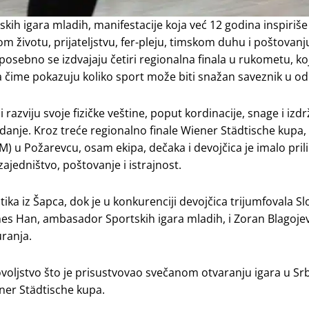
ih igara mladih, manifestacije koja već 12 godina inspiriš
om životu, prijateljstvu, fer-pleju, timskom duhu i poštovanj
posebno se izdvajaju četiri regionalna finala u rukometu, ko
 čime pokazuju koliko sport može biti snažan saveznik u od
razviju svoje fizičke veštine, poput kordinacije, snage i izdrž
zdanje. Kroz treće regionalno finale Wiener Städtische kupa
) u Požarevcu, osam ekipa, dečaka i devojčica je imalo pril
zajedništvo, poštovanje i istrajnost.
ika iz Šapca, dok je u konkurenciji devojčica trijumfovala Sl
nes Han, ambasador Sportskih igara mladih, i Zoran Blagojev
ranja.
voljstvo što je prisustvovao svečanom otvaranju igara u Srbi
ner Städtische kupa.