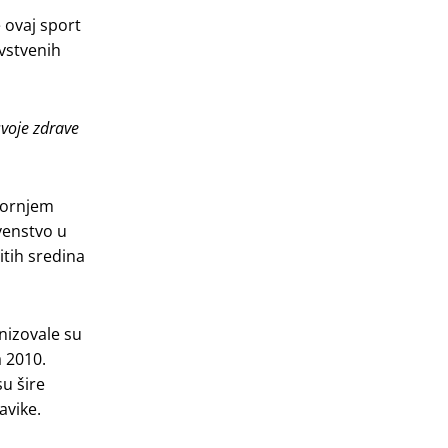
 ovaj sport
avstvenih
svoje zdrave
 Gornjem
venstvo u
itih sredina
nizovale su
a 2010.
u šire
avike.