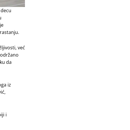
e decu
u
je
rastanju.
ljivosti, već
, održano
iku da
oga iz
ić,
ji i