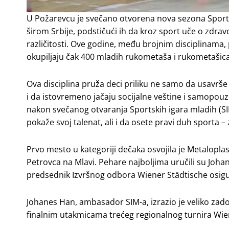
U Požarevcu je svečano otvorena nova sezona Sportsk
širom Srbije, podstičući ih da kroz sport uče o zdrav
različitosti. Ove godine, među brojnim disciplinama, 
okupiljaju čak 400 mladih rukometaša i rukometašica
Ova disciplina pruža deci priliku ne samo da usavrše i 
i da istovremeno jačaju socijalne veštine i samopou
nakon svečanog otvaranja Sportskih igara mladih (SIM
pokaže svoj talenat, ali i da osete pravi duh sporta – 
Prvo mesto u kategoriji dečaka osvojila je Metaloplast
Petrovca na Mlavi. Pehare najboljima uručili su Joha
predsednik Izvršnog odbora Wiener Städtische osigu
Johanes Han, ambasador SIM-a, izrazio je veliko zado
finalnim utakmicama trećeg regionalnog turnira Wie