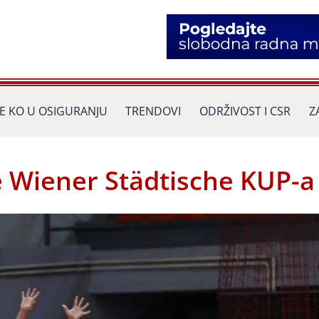
JE KO U OSIGURANJU
TRENDOVI
ODRŽIVOST I CSR
Z
e Wiener Städtische KUP-a