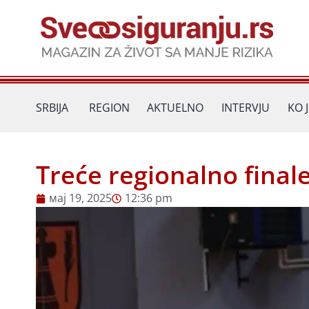
Пређи
на
садржај
SRBIJA
REGION
AKTUELNO
INTERVJU
KO 
Treće regionalno final
мај 19, 2025
12:36 pm