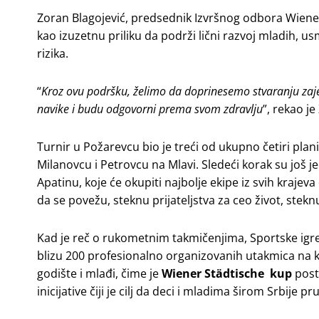
Zoran Blagojević, predsednik Izvršnog odbora Wiener
kao izuzetnu priliku da podrži lični razvoj mladih, 
rizika.
“
Kroz ovu podršku, želimo da doprinesemo stvaranju zaje
navike i budu odgovorni prema svom zdravlju
”, rekao je
Turnir u Požarevcu bio je treći od ukupno četiri pla
Milanovcu i Petrovcu na Mlavi. Sledeći korak su još
Apatinu, koje će okupiti najbolje ekipe iz svih krajeva
da se povežu, steknu prijateljstva za ceo život, stekn
Kad je reč o rukometnim takmičenjima, Sportske igre
blizu 200 profesionalno organizovanih utakmica na ko
godište i mlađi, čime je
Wiener Städtische kup
post
inicijative čiji je cilj da deci i mladima širom Srbije