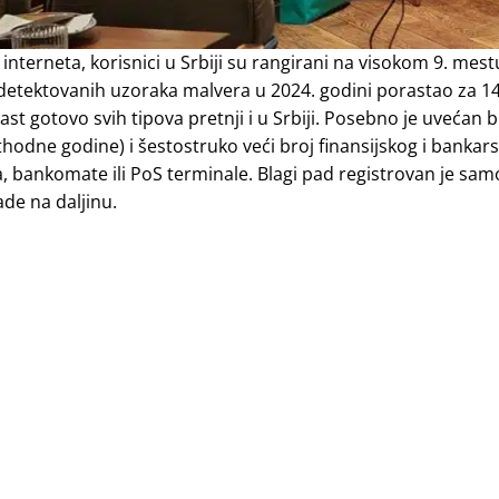
interneta, korisnici u Srbiji su rangirani na visokom 9. mest
odetektovanih uzoraka malvera u 2024. godini porastao za 1
t gotovo svih tipova pretnji i u Srbiji. Posebno je uvećan b
hodne godine) i šestostruko veći broj finansijskog i bankar
 bankomate ili PoS terminale. Blagi pad registrovan je sam
ade na daljinu.