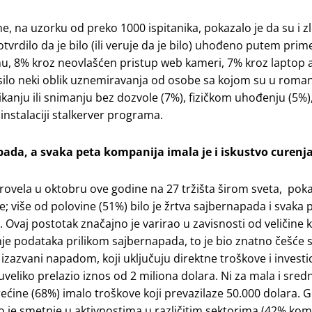
, na uzorku od preko 1000 ispitanika, pokazalo je da su i 
otvrdilo da je bilo (ili veruje da je bilo) uhođeno putem pri
nu, 8% kroz neovlašćen pristup web kameri, 7% kroz laptop ap
kusilo neki oblik uznemiravanja od osobe sa kojom su u roman
likanju ili snimanju bez dozvole (7%), fizičkom uhođenju (5%)
nstalaciji stalkerver programa.
apada, a svaka peta kompanija imala je i iskustvo curen
rovela u oktobru ove godine na 27 tržišta širom sveta, poka
; više od polovine (51%) bilo je žrtva sajbernapada i svaka 
. Ovaj postotak značajno je varirao u zavisnosti od veličine
nje podataka prilikom sajbernapada, to je bio znatno češće s
zazvani napadom, koji uključuju direktne troškove i investic
eliko prelazio iznos od 2 miliona dolara. Ni za mala i sred
trećine (68%) imalo troškove koji prevazilaze 50.000 dolara. 
o je smetnje u aktivnostima u različitim sektorima (42% komu