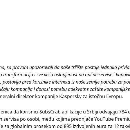
a, sa pravom upozoravali da naše tržište postaje jednako privl
na transformacija i sve veća oslonjenost na online servise i kupo
postavlja pred korisnike interneta iz naše zemlje potrebu za p
lučaju kompanija i donosi potrebu adekvatne zaštite kompanijske
eneralni direktor kompanije Kaspersky za istočnu Evropu.
enica da korisnici SubsCrab aplikacije u Srbiji odvajaju 784 
kvih servisa po osobi, među kojima prednjače YouTube Premiu
je za globalnim prosekom od 895 izdvojenih eura za 12 takvi