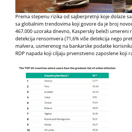
Prema stepenu rizika od sajberpretnji koje dolaze sa 
sa globalnim trendovima koji govore da je broj nov
467.000 uzoraka dnevno, Kaspersky beleži umereni ras
detekcija rensomvera (71,6% više detekcija nego pret
malvera, usmerenog na bankarske podatke korisnika,
RDP napada koji ciljaju prvenstveno zaposlene koji r