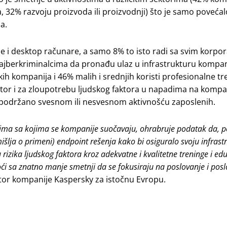
, 32% razvoju proizvoda ili proizvodnji) što je samo poveća
a.
ne i desktop računare, a samo 8% to isto radi sa svim korpo
sajberkriminalcima da pronađu ulaz u infrastrukturu kompan
ih kompanija i 46% malih i srednjih koristi profesionalne tr
stor i za zloupotrebu ljudskog faktora u napadima na kompa
 podržano svesnom ili nesvesnom aktivnošću zaposlenih.
zovima sa kojima se kompanije suočavaju, ohrabruje podatak da, po
išlja o primeni) endpoint rešenja kako bi osiguralo svoju infrast
rizika ljudskog faktora kroz adekvatne i kvalitetne treninge i ed
 sa znatno manje smetnji da se fokusiraju na poslovanje i pos
ktor kompanije Kaspersky za istočnu Evropu.