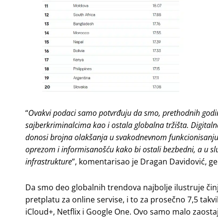
“
Ovakvi podaci samo potvrđuju da smo, prethodnih godin
sajberkriminalcima kao i ostala globalna tržišta. Digital
donosi brojna olakšanja u svakodnevnom funkcionisanju, 
oprezom i informisanošću kako bi ostali bezbedni, a u s
infrastrukture
”, komentarisao je Dragan Davidović, g
Da smo deo globalnih trendova najbolje ilustruje činj
pretplatu za online servise, i to za prosečno 7,5 ta
iCloud+, Netflix i Google One. Ovo samo malo zaosta