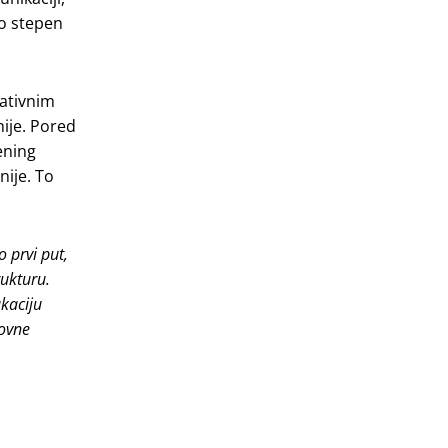
lo stepen
rativnim
ije. Pored
ening
nije. To
 prvi put,
rukturu.
ukaciju
lovne