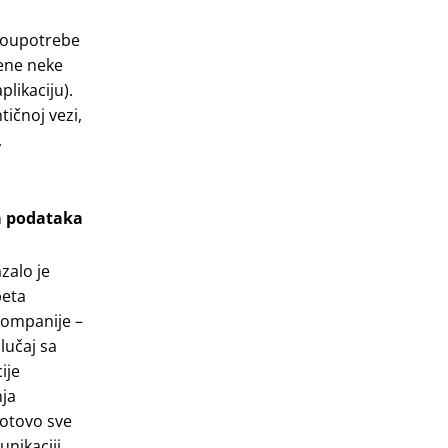
zloupotrebe
mene neke
likaciju).
tičnoj vezi,
,
ja podataka
zalo je
peta
 kompanije –
lučaj sa
ije
nja
Gotovo sve
nikaciji,