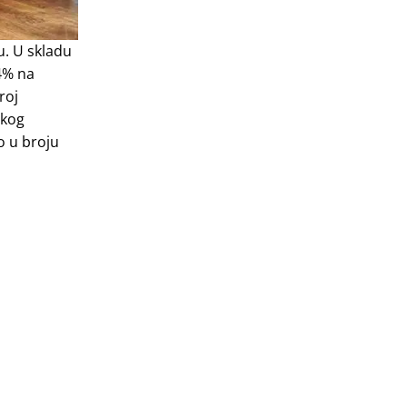
u. U skladu
4% na
roj
skog
o u broju