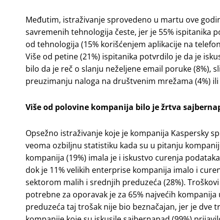
Međutim, istraživanje sprovedeno u martu ove godine
savremenih tehnologija česte, jer je 55% ispitanika p
od tehnologija (15% korišćenjem aplikacije na telefo
Više od petine (21%) ispitanika potvrdilo je da je is
bilo da je reč o slanju neželjene email poruke (8%), s
preuzimanju naloga na društvenim mrežama (4%) ili i
Više od polovine kompanija bilo je žrtva sajbern
Opsežno istraživanje koje je kompanija Kaspersky sp
veoma ozbiljnu statistiku kada su u pitanju kompanije
kompanija (19%) imala je i iskustvo curenja podataka
dok je 11% velikih enterprise kompanija imalo i cure
sektorom malih i srednjih preduzeća (28%). Troškovi i
potrebne za oporavak je za 65% najvećih kompanija uv
preduzeća taj trošak nije bio beznačajan, jer je dve 
kompanije koje su iskusile sajbernapad (99%) prijavil