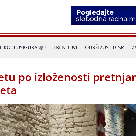
JE KO U OSIGURANJU
TRENDOVI
ODRŽIVOST I CSR
Z
vetu po izloženosti pretnj
veta