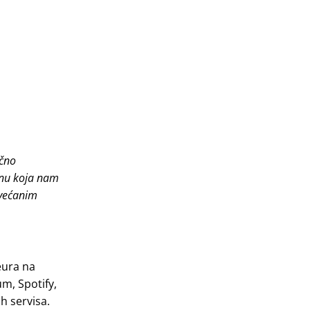
ačno
vinu koja nam
ovećanim
eura na
m, Spotify,
h servisa.