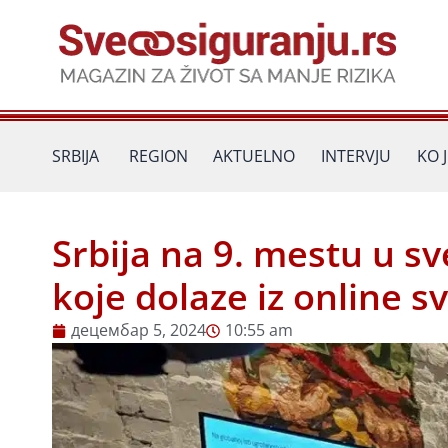
Пређи
на
садржај
SRBIJA
REGION
AKTUELNO
INTERVJU
KO 
Srbija na 9. mestu u s
koje dolaze iz online s
децембар 5, 2024
10:55 am