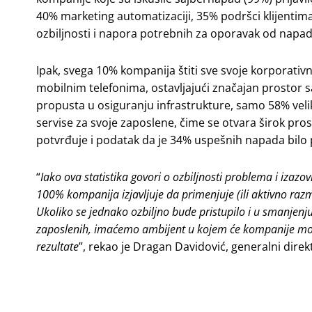
40% marketing automatizaciji, 35% podršci klijentima
ozbiljnosti i napora potrebnih za oporavak od napad
Ipak, svega 10% kompanija štiti sve svoje korporativ
mobilnim telefonima, ostavljajući značajan prostor 
propusta u osiguranju infrastrukture, samo 58% velik
servise za svoje zaposlene, čime se otvara širok pro
potvrđuje i podatak da je 34% uspešnih napada bilo
“
Iako ova statistika govori o ozbiljnosti problema i iza
100% kompanija izjavljuje da primenjuje (ili aktivno razm
Ukoliko se jednako ozbiljno bude pristupilo i u smanjenju 
zaposlenih, imaćemo ambijent u kojem će kompanije moći
rezultate
”, rekao je Dragan Davidović, generalni dire