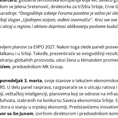
 se Jelena Sretenović, direktorka za tržišta Srbije, Crne G
 saradnje:
“Ovogodišnje izdanje Foruma posebno je važno jer sl
nji slogan „Ujedinjeni vizijom, vođeni izvornošću“. Kroz sve ove
i uticaj u regionu i aktivno doprinosi oblikovanju poslovne buduć
tavljeni planovi za EXPO 2027. Nakon toga slede paneli posve
nu i u Srbiji. Takođe, prezentiraće se ovogodišnji rezult
reiranju globalnih proizvoda, ulozi žena u klimatskim prom
tićem
, predsednikom MK Group.
ponedeljak 3. marta
, svoje stavove o tekućem ekonomsko
RS. U delu panel rasprava, razgovaraće se o uticaju ratova i
i, veštačkoj inteligenciji, planovima koji se odnose na infras
oduhvata, izabranih na konkursu Saveza ekonomista Srbije. S
estitora o stanju u srpskoj ekonomiji. Predstavićemo inovativ
vor sa Ge Junom
, izvršnim direktorom i predsednikom kom