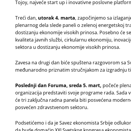
Tojoy, najveće start up i inovativne poslovne platfor
Treći dan,
utorak 4. marta
, započinjemo sa izlaga
plenarnog dela slede paneli o zelenoj energetskoj tran
dostizanju ekonomije visokih prinosa. Posebno će 
kvaliteta javnih službi, cirkularnu ekonomiju, inovaci
sektora u dostizanju ekonomije visokih prinosa.
Zavesa na drugi dan biće spuštena razgovorom sa Sve
međunarodno priznatim stručnjakom za izgradnju tim
Poslednji dan Foruma,
sreda 5. mart,
počeće plenar
organizacija predstaviti svoje programe rada. Sada v
će tri zaključna radna panela biti posvećena modernom
posvećen zdravstvenom sektoru.
Podsetićemo i da je Savez ekonomista Srbije odluk
da bude domaćin XXI Svetskog kongresa ekonomista, k