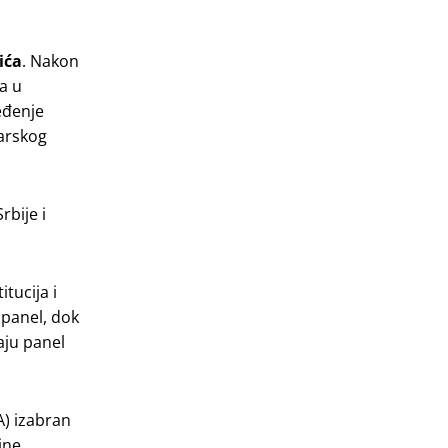
ića
. Nakon
ja u
eđenje
karskog
bije i
tucija i
 panel, dok
aju panel
) izabran
ine