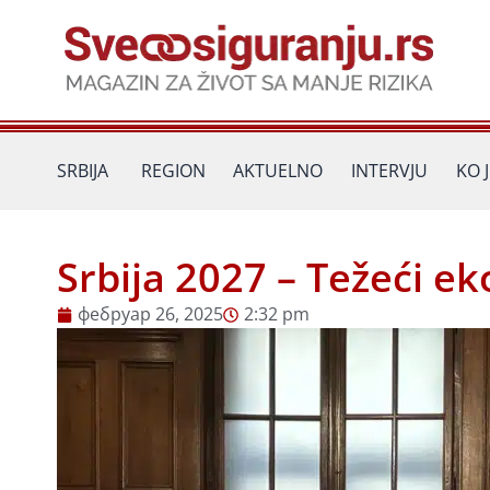
Пређи
на
садржај
SRBIJA
REGION
AKTUELNO
INTERVJU
KO 
Srbija 2027 – Težeći e
фебруар 26, 2025
2:32 pm