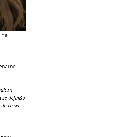
d na
lenarne
nih sa
 se definišu
da će svi
e
odinu