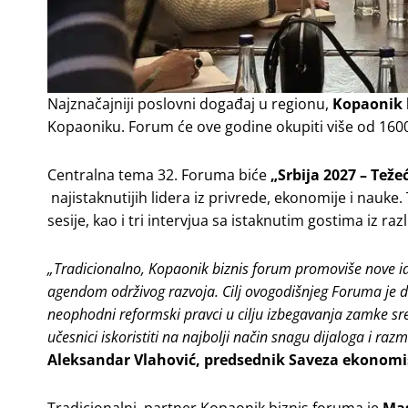
Najznačajniji poslovni događaj u regionu,
Kopaonik 
Kopaoniku. Forum će ove godine okupiti više od 160
Centralna tema 32. Foruma biće
„Srbija 2027 – Tež
najistaknutijih lidera iz privrede, ekonomije i nauke
sesije, kao i tri intervjua sa istaknutim gostima iz razli
„Tradicionalno, Kopaonik biznis forum promoviše nove id
agendom održivog razvoja. Cilj ovogodišnjeg Foruma je da
neophodni reformski pravci u cilju izbegavanja zamke sr
učesnici iskoristiti na najbolji način snagu dijaloga i r
Aleksandar Vlahović, predsednik Saveza ekonomis
Tradicionalni, partner Kopaonik biznis foruma je
Mas