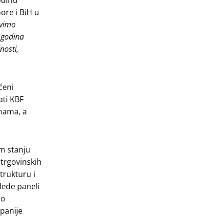
ore i BiH u
avimo
 godina
nosti,
ćeni
ati KBF
enama, a
m stanju
 trgovinskih
trukturu i
lede paneli
no
panije