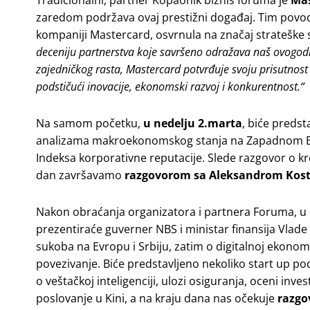
zaredom podržava ovaj prestižni događaj. Tim povodom
kompaniji Mastercard, osvrnula na značaj strateške
deceniju partnerstva koje savršeno odražava naš ovogodiš
zajedničkog rasta, Mastercard potvrđuje svoju prisutnost 
podstičući inovacije, ekonomski razvoj i konkurentnost.“
Na samom početku,
u nedelju 2.marta
, biće preds
analizama makroekonomskog stanja na Zapadnom Balka
Indeksa korporativne reputacije. Slede razgovor o k
dan završavamo
razgovorom sa Aleksandrom Kos
Nakon obraćanja organizatora i partnera Foruma, u
prezentiraće guverner NBS i ministar finansija Vlade 
sukoba na Evropu i Srbiju, zatim o digitalnoj ekonomij
povezivanje. Biće predstavljeno nekoliko start up p
o veštačkoj inteligenciji, ulozi osiguranja, oceni inv
poslovanje u Kini, a na kraju dana nas očekuje
razgo