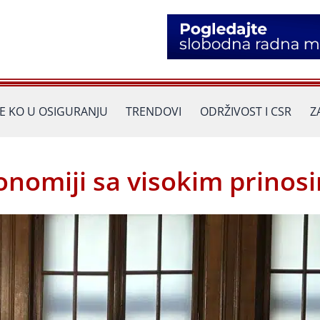
JE KO U OSIGURANJU
TRENDOVI
ODRŽIVOST I CSR
Z
konomiji sa visokim prinos