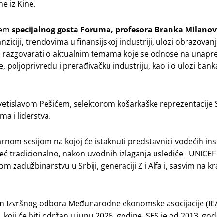
me iz Kine.
njem
specijalnog gosta Foruma, profesora Branka Milanov
ziciji, trendovima u finansijskoj industriji, ulozi obrazovan
se razgovarati o aktualnim temama koje se odnose na unapr
je, poljoprivredu i prerađivačku industriju, kao i o ulozi ban
tislavom Pešićem, selektorom košarkaške reprezentacije Sr
a i liderstva.
nom sesijom na kojoj će istaknuti predstavnici vodećih insti
eć tradicionalno, nakon uvodnih izlaganja uslediće i UNICEF
 zadužbinarstvu u Srbiji, generaciji Z i Alfa i, sasvim na kr
om Izvršnog odbora Međunarodne ekonomske asocijacije (IEA
oji će biti održan u junu 2026. godine. SES je od 2013. god