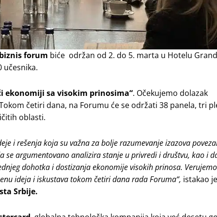
biznis forum
biće održan od 2. do 5. marta u Hotelu Gran
0 učesnika.
eći ekonomiji sa visokim prinosima“
. Očekujemo dolazak
. Tokom četiri dana, na Forumu će se održati 38 panela, tri p
čitih oblasti.
eje i rešenja koja su važna za bolje razumevanje izazova poveza
 se argumentovano analizira stanje u privredi i društvu, kao i da
ednjeg dohotka i dostizanja ekonomije visokih prinosa. Verujemo 
azmenu ideja i iskustava tokom četiri dana rada Foruma“,
istakao j
ta Srbije.
tercard
, globalna tehnološka kompanija koja već desetu g