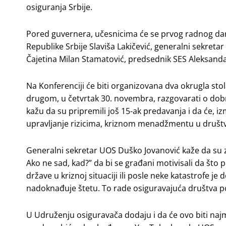
osiguranja Srbije.
Pored guvernera, učesnicima će se prvog radnog dana
Republike Srbije Slaviša Lakičević, generalni sekret
Čajetina Milan Stamatović, predsednik SES Aleksanda
Na Konferenciji će biti organizovana dva okrugla stol
drugom, u četvrtak 30. novembra, razgovarati o do
kažu da su pripremili još 15-ak predavanja i da će, 
upravlјanje rizicima, kriznom menadžmentu u društv
Generalni sekretar UOS Duško Jovanović kaže da su 
Ako ne sad, kad?” da bi se građani motivisali da što 
države u kriznoj situaciji ili posle neke katastrofe je
nadoknađuje štetu. To rade osiguravajuća društva po
U Udruženju osiguravača dodaju i da će ovo biti najm