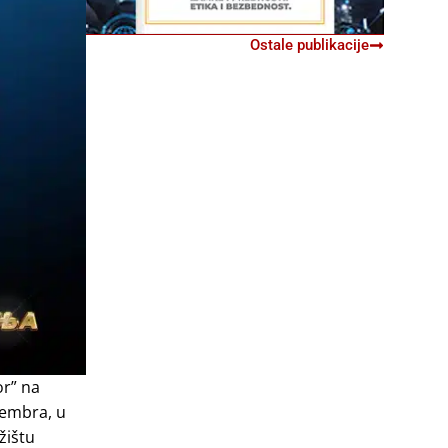
Ostale publikacije
or” na
vembra, u
žištu