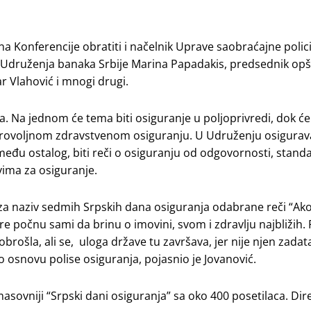
 Konferencije obratiti i načelnik Uprave saobraćajne polic
ar Udruženja banaka Srbije Marina Papadakis, predsednik opš
r Vlahović i mnogi drugi.
a. Na jednom će tema biti osiguranje u poljoprivredi, dok će
brovoljnom zdravstvenom osiguranju. U Udruženju osigurava
između ostalog, biti reči o osiguranju od odgovornosti, stan
ima za osiguranje.
za naziv sedmih Srpskih dana osiguranja odabrane reči “Ako
pre počnu sami da brinu o imovini, svom i zdravlјu najbližih
 dobrošla, ali se, uloga države tu završava, jer nije njen zadat
 osnovu polise osiguranja, pojasnio je Jovanović.
asovniji “Srpski dani osiguranja” sa oko 400 posetilaca. Dir