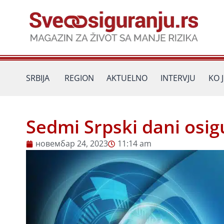
Пређи
на
садржај
SRBIJA
REGION
AKTUELNO
INTERVJU
KO 
Sedmi Srpski dani osig
новембар 24, 2023
11:14 am