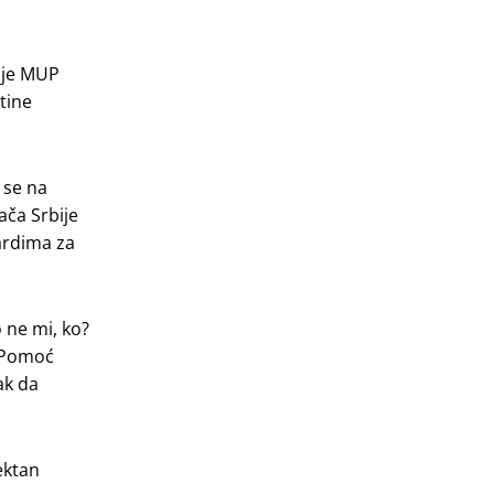
ije MUP
tine
 se na
ča Srbije
dardima za
 ne mi, ko?
. Pomoć
ak da
ektan