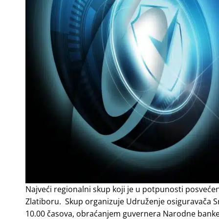
Najveći regionalni skup koji je u potpunosti posveće
Zlatiboru. Skup organizuje Udruženje osiguravača Sr
10.00 časova, obraćanjem guvernera Narodne banke Sr