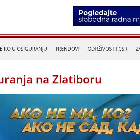
JE KO U OSIGURANJU
TRENDOVI
ODRŽIVOST I CSR
Z
uranja na Zlatiboru