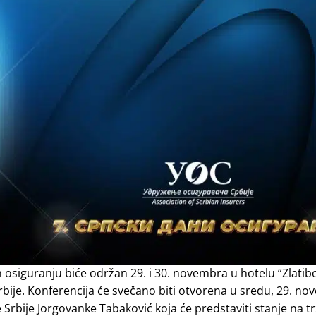
n osiguranju biće održan 29. i 30. novembra u hotelu “Zlatib
bije. Konferencija će svečano biti otvorena u sredu, 29. no
bije Jorgovanke Tabaković koja će predstaviti stanje na tr