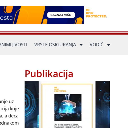
ANIMLJIVOSTI
VRSTE OSIGURANJA
VODIČ
Publikacija
anje uz
cija koje
a, a deca
 jednakom