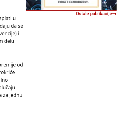
Ostale publikacije
plati u
daju da se
encije) i
om delu
premije od
Pokriće
alno
slučaju
a za jednu