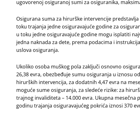
ugovorenoj osiguranoj sumi za osiguranika, maksima
Osigurana suma za hirurške intervencije predstavlja 
toku trajanja jedne osiguravajuće godine za osiguran
u toku jedne osiguravajuće godine mogu isplatiti najviš
jedna naknada za dete, prema podacima i instrukcij
uslova osiguranja.
Ukoliko osoba muškog pola zaključi osnovno osigura
26,38 evra, obezbeđuje sumu osiguranja u iznosu o
hirurških intervencija, za dodatnih 4,47 evra na m
moguće sume osiguranja, za sledeće rizike: za hirurške
trajnog invaliditeta – 14.000 evra. Ukupna mesečna 
godinu trajanja osiguravajućeg pokrića iznosi 370 ev