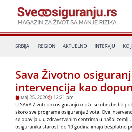
Пређи
на
садржај
SRBIJA
REGION
AKTUELNO
INTERVJU
KO 
Sava Životno osiguranj
intervencija kao dopu
мај 25, 2020
12:21 pm
U SAVA Životnom osiguranju može se obezbediti pokr
skoro sve programe osiguranja života. Ove intervencij
se obavljaju u zdravstvenim centrima u našoj zemlji
osiguranika starosti do 10 godina imaju besplatno po