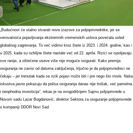
„Budućnost će stalno stvarati nove izazove za poljoprivrednike, jer se
verovatnoća pojavljivanja ekstremnih vremenskih uslova povećala usled
globalnog zagrevanja. To već vidimo kroz štete iz 2023. i 2024. godine, kao i
u 2025, kada su ozbiljne štete nastale već od 22. aprila. Rizici se ispoljavaju
sve ranije, a oštećene useve više nije moguće osigurati. Kako premija
osiguranja ne zavisi od datuma zaključenja, ključno je da poljoprivrednici ne
čekaju – jer trenutak kada se rizik pojavi može biti i pre nego što misle. Naša
iskustva jasno pokazuju da polisa osiguranja danas nije trošak, već pametna
i neophodna investicija“, rekao je na ovogodišnjem Sajmu poljoprivrede u
Novom sadu Lazar Bogdanović, direktor Sektora za osiguranje poljoprovrede
u kompaniji DDOR Novi Sad.