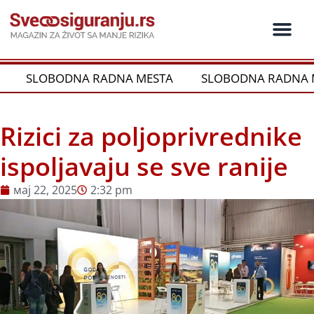
Пређи
на
садржај
SLOBODNA RADNA MESTA
SLOBODNA RADNA M
Rizici za poljoprivrednike
ispoljavaju se sve ranije
мај 22, 2025
2:32 pm