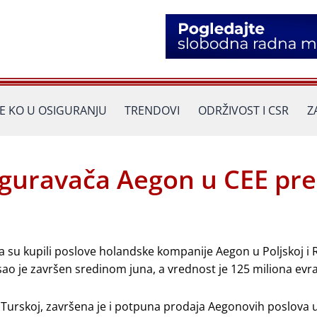
JE KO U OSIGURANJU
TRENDOVI
ODRŽIVOST I CSR
Z
guravača Aegon u CEE preš
 da su kupili poslove holandske kompanije Aegon u Poljskoj i 
ao je završen sredinom juna, a vrednost je 125 miliona evra
 Turskoj, završena je i potpuna prodaja Aegonovih poslova 