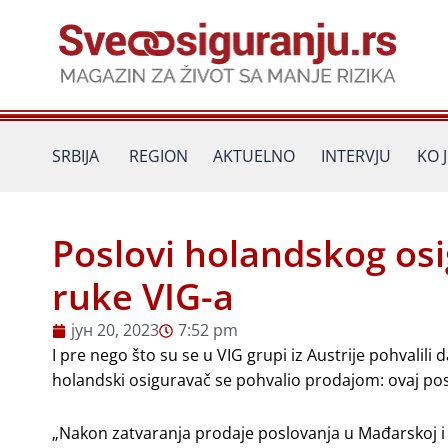
Пређи
на
садржај
SRBIJA
REGION
AKTUELNO
INTERVJU
KO 
Poslovi holandskog osi
ruke VIG-a
јун 20, 2023
7:52 pm
I pre nego što su se u VIG grupi iz Austrije pohvalili
holandski osiguravač se pohvalio prodajom: ovaj pos
„Nakon zatvaranja prodaje poslovanja u Mađarskoj i