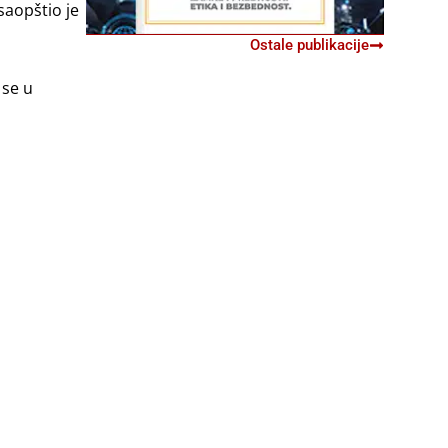
saopštio je
Ostale publikacije
 se u