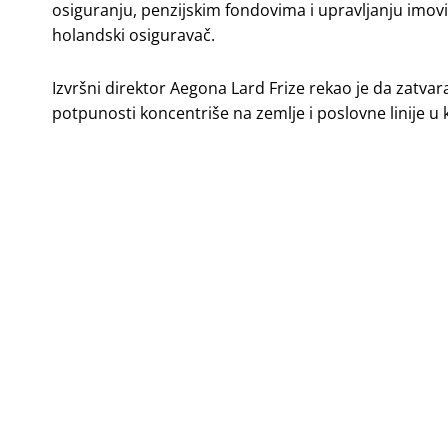
osiguranju, penzijskim fondovima i upravljanju imovino
holandski osiguravač.
Izvršni direktor Aegona Lard Frize rekao je da zatv
potpunosti koncentriše na zemlje i poslovne linije u