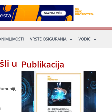
ANIMLJIVOSTI
VRSTE OSIGURANJA
VODIČ
li u
Publikacija
Rumuniji,
.
u