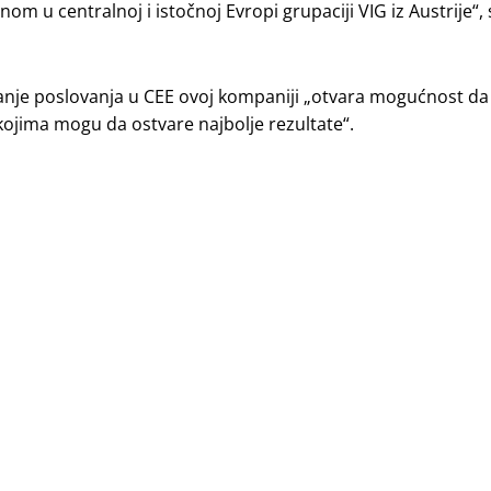
m u centralnoj i istočnoj Evropi grupaciji VIG iz Austrije“, 
aranje poslovanja u CEE ovoj kompaniji „otvara mogućnost da
 kojima mogu da ostvare najbolje rezultate“.