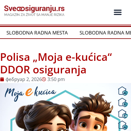
Пређи
на
садржај
Ko je ko u os
Održivost i CSR
Vrste Osig
SLOBODNA RADNA MESTA
SLOBODNA RADNA M
Polisa „Moja e-kućica“
DDOR osiguranja
фебруар 2, 2026
3:50 pm