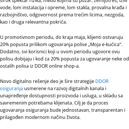
širok spektar rizika, među kojima su požar, zemljotres, izliv
vode, lom instalacija i opreme, lom stakla, provalna krađa i
razbojništvo, odgovornost prema trećim licima, nezgoda,
kao i druga relevantna pokrića.
U promotivnom periodu, do kraja maja, klijenti ostvaruju
20% popusta prilikom ugovaranja polise „Moja e-kućica“.
Dodatno, svi korisnici koji u ovom periodu ugovore ovu
polisu dobijaju i kod za 20% popusta za ugovaranje neke od
ostalih polisa iz DDOR online shop-a.
Novo digitalno rešenje deo je šire strategije
DDOR
osiguranja
usmerene na razvoj digitalnih kanala i
unapređenje dostupnosti proizvoda i usluga, u skladu sa
savremenim potrebama klijenata. Cilj je da proces
ugovaranja osiguranja bude jednostavan, transparentan i
prilagođen modernom načinu života.