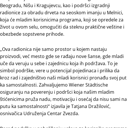
Beogradu, Nišu i Kragujevcu, kao i podršci izgradnji
radionice za obradu drveta na seoskom imanju u Melnici,
koja će mladim korisnicima programa, koji se opredele za
život u ovom selu, omogućiti da steknu praktične veštine i
obezbede sopstvene prihode.
„Ova radionica nije samo prostor u kojem nastaju
proizvodi, već mesto gde se rađaju nove šanse, gde mladi
uče da veruju u sebe i zajednicu koja ih podržava. To je
simbol podrške, vere u potencijal pojedinaca i prilika da
kroz rad i zajedništvo naši mladi korisnici pronađu svoj put
ka samostalnosti. Zahvaljujemo Wiener Städtische
osiguranju na poverenju i podršci koja našim mladim
štićenicima pruža nadu, motivaciju i osećaj da nisu sami na
putu ka samostalnosti“ izjavila je Tatjana Dražilović,
osnivačica Udruženja Centar Zvezda.