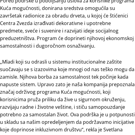
Pored podrške u poboljšanju uslova za korisnike programa
Kuća mogućnosti, donirana sredstva omogućila su
završetak radionice za obradu drveta, u kojoj će štićenici
Centra Zvezda izrađivati dekorativne i upotrebne
predmete, sveće i suvenire i razvijati ideje socijalnog
preduzetništva. Program će doprineti njihovoj ekonomskoj
samostalnosti i dugoročnom osnaživanju.
„Mladi koji su odrasli u sistemu institucionalne zaštite
suočavaju se s izazovima koje mnogi od nas teško mogu da
zamisle. Njihova borba za samostalnost tek počinje kada
napuste sistem. Upravo zato je naša kompanija prepoznala
značaj održivog programa Kuća mogućnosti, koji
korisnicima pruža priliku da žive u sigurnom okruženju,
razvijaju radne i životne veštine, i stiču samopouzdanje
potrebno za samostalan život. Ova podrška je u potpunosti
u skladu sa našim opredeljenjem da podržavamo inicijative
koje doprinose inkluzivnom društvu“, rekla je Svetlana