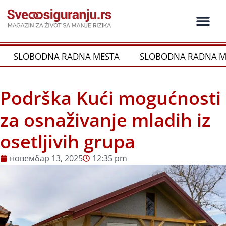
Пређи
на
садржај
Ko je ko u os
Održivost i CSR
Vrste Osig
SLOBODNA RADNA MESTA
SLOBODNA RADNA ME
Podrška Kući mogućnosti
za osnaživanje mladih iz
osetljivih grupa
новембар 13, 2025
12:35 pm