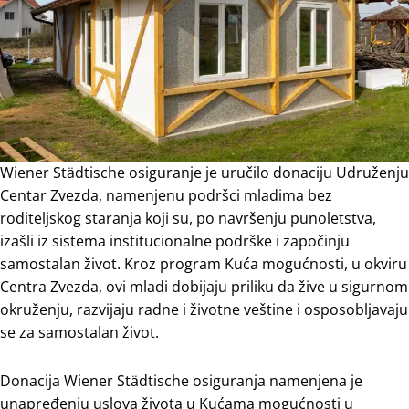
Wiener Städtische osiguranje je uručilo donaciju Udruženju
Centar Zvezda, namenjenu podršci mladima bez
roditeljskog staranja koji su, po navršenju punoletstva,
izašli iz sistema institucionalne podrške i započinju
samostalan život. Kroz program Kuća mogućnosti, u okviru
Centra Zvezda, ovi mladi dobijaju priliku da žive u sigurnom
okruženju, razvijaju radne i životne veštine i osposobljavaju
se za samostalan život.
Donacija Wiener Städtische osiguranja namenjena je
unapređenju uslova života u Kućama mogućnosti u