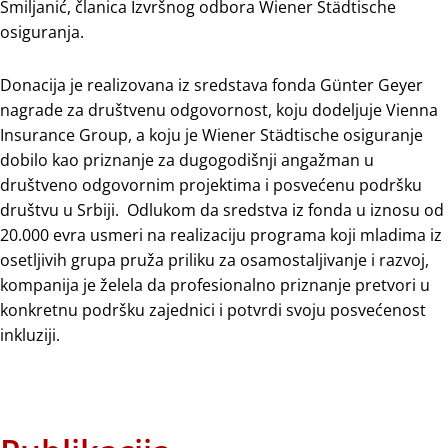
Smiljanić, članica Izvršnog odbora Wiener Städtische
osiguranja.
Donacija je realizovana iz sredstava fonda Günter Geyer
nagrade za društvenu odgovornost, koju dodeljuje Vienna
Insurance Group, a koju je Wiener Städtische osiguranje
dobilo kao priznanje za dugogodišnji angažman u
društveno odgovornim projektima i posvećenu podršku
društvu u Srbiji. Odlukom da sredstva iz fonda u iznosu od
20.000 evra usmeri na realizaciju programa koji mladima iz
osetljivih grupa pruža priliku za osamostaljivanje i razvoj,
kompanija je želela da profesionalno priznanje pretvori u
konkretnu podršku zajednici i potvrdi svoju posvećenost
inkluziji.