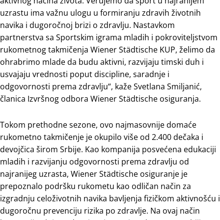
aktivnog načina života. Verujemo da sport u najranijem
uzrastu ima važnu ulogu u formiranju zdravih životnih
navika i dugoročnoj brizi o zdravlju. Nastavkom
partnerstva sa Sportskim igrama mladih i pokroviteljstvom
rukometnog takmičenja Wiener Städtische KUP, želimo da
ohrabrimo mlade da budu aktivni, razvijaju timski duh i
usvajaju vrednosti poput discipline, saradnje i
odgovornosti prema zdravlju“, kaže Svetlana Smiljanić,
članica Izvršnog odbora Wiener Städtische osiguranja.
Tokom prethodne sezone, ovo najmasovnije domaće
rukometno takmičenje je okupilo više od 2.400 dečaka i
devojčica širom Srbije. Kao kompanija posvećena edukaciji
mladih i razvijanju odgovornosti prema zdravlju od
najranijeg uzrasta, Wiener Städtische osiguranje je
prepoznalo podršku rukometu kao odličan način za
izgradnju celoživotnih navika bavljenja fizičkom aktivnošću i
dugoročnu prevenciju rizika po zdravlje. Na ovaj način