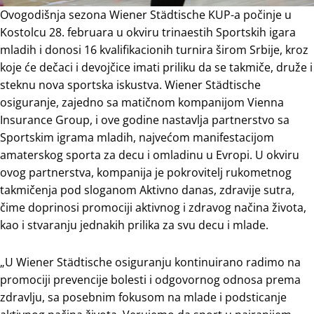
Ovogodišnja sezona Wiener Städtische KUP-a počinje u
Kostolcu 28. februara u okviru trinaestih Sportskih igara
mladih i donosi 16 kvalifikacionih turnira širom Srbije, kroz
koje će dečaci i devojčice imati priliku da se takmiče, druže i
steknu nova sportska iskustva. Wiener Städtische
osiguranje, zajedno sa matičnom kompanijom Vienna
Insurance Group, i ove godine nastavlja partnerstvo sa
Sportskim igrama mladih, najvećom manifestacijom
amaterskog sporta za decu i omladinu u Evropi. U okviru
ovog partnerstva, kompanija je pokrovitelj rukometnog
takmičenja pod sloganom Aktivno danas, zdravije sutra,
čime doprinosi promociji aktivnog i zdravog načina života,
kao i stvaranju jednakih prilika za svu decu i mlade.
„U Wiener Städtische osiguranju kontinuirano radimo na
promociji prevencije bolesti i odgovornog odnosa prema
zdravlju, sa posebnim fokusom na mlade i podsticanje