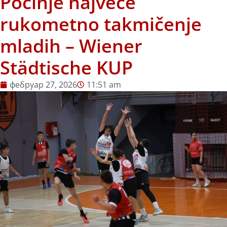
Počinje najveće
rukometno takmičenje
mladih – Wiener
Städtische KUP
фебруар 27, 2026
11:51 am