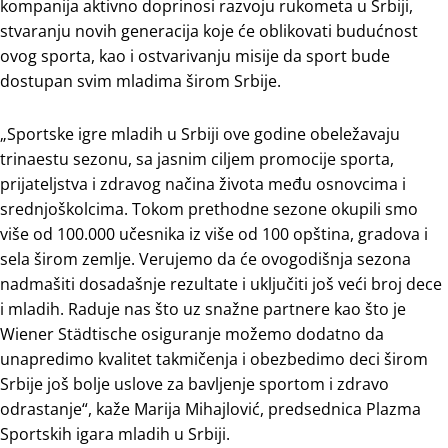
kompanija aktivno doprinosi razvoju rukometa u Srbiji,
stvaranju novih generacija koje će oblikovati budućnost
ovog sporta, kao i ostvarivanju misije da sport bude
dostupan svim mladima širom Srbije.
„Sportske igre mladih u Srbiji ove godine obeležavaju
trinaestu sezonu, sa jasnim ciljem promocije sporta,
prijateljstva i zdravog načina života među osnovcima i
srednjoškolcima. Tokom prethodne sezone okupili smo
više od 100.000 učesnika iz više od 100 opština, gradova i
sela širom zemlje. Verujemo da će ovogodišnja sezona
nadmašiti dosadašnje rezultate i uključiti još veći broj dece
i mladih. Raduje nas što uz snažne partnere kao što je
Wiener Städtische osiguranje možemo dodatno da
unapredimo kvalitet takmičenja i obezbedimo deci širom
Srbije još bolje uslove za bavljenje sportom i zdravo
odrastanje“, kaže Marija Mihajlović, predsednica Plazma
Sportskih igara mladih u Srbiji.