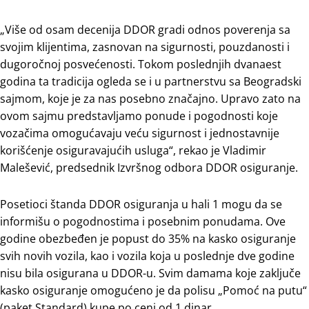
„Više od osam decenija DDOR gradi odnos poverenja sa
svojim klijentima, zasnovan na sigurnosti, pouzdanosti i
dugoročnoj posvećenosti. Tokom poslednjih dvanaest
godina ta tradicija ogleda se i u partnerstvu sa Beogradski
sajmom, koje je za nas posebno značajno. Upravo zato na
ovom sajmu predstavljamo ponude i pogodnosti koje
vozačima omogućavaju veću sigurnost i jednostavnije
korišćenje osiguravajućih usluga“, rekao je Vladimir
Malešević, predsednik Izvršnog odbora DDOR osiguranje.
Posetioci štanda DDOR osiguranja u hali 1 mogu da se
informišu o pogodnostima i posebnim ponudama. Ove
godine obezbeđen je popust do 35% na kasko osiguranje
svih novih vozila, kao i vozila koja u poslednje dve godine
nisu bila osigurana u DDOR-u. Svim damama koje zaključe
kasko osiguranje omogućeno je da polisu „Pomoć na putu“
(paket Standard) kupe po ceni od 1 dinar.