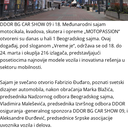
DDOR BG CAR SHOW 09 i 18. Međunarodni sajam
motocikala, kvadova, skutera i opreme „MOTOPASSION“
otvoreni su danas u hali 1 Beogradskog sajma. Ovaj
događaj, pod sloganom „Vreme je“, održava se od 18. do
24. marta i okuplja 216 izlagača, predstavljajući
posetiocima najnovije modele vozila i inovativna rešenja u
sektoru mobilnosti.
Sajam je svečano otvorio Fabrizio Đuđaro, poznati svetski
dizajner automobila, nakon obraćanja Marka Blažića,
predsednika Nadzornog odbora Beogradskog sajma,
Vladimira Maleševića, predsednika Izvršnog odbora DDOR
osiguranja -generalnog sponzora DDOR BG CAR SHOW 09, i
Aleksandre Đurđević, predsednice Srpske asocijacije
uvoznika vozila i delova.