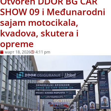
Otvoren DDOR BG CAR
SHOW 09 i Međunarodni
sajam motocikala,
kvadova, skutera i
opreme
март 18, 2026
4:11 pm