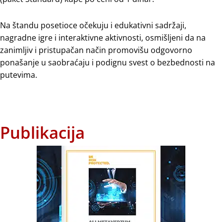
Na štandu posetioce očekuju i edukativni sadržaji,
nagradne igre i interaktivne aktivnosti, osmišljeni da na
zanimljiv i pristupačan način promovišu odgovorno
ponašanje u saobraćaju i podignu svest o bezbednosti na
putevima.
Publikacija