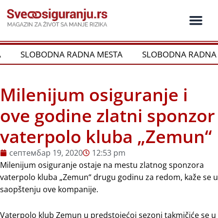
Пређи
на
садржај
SLOBODNA RADNA MESTA
SLOBODNA RADNA 
Milenijum osiguranje i
ove godine zlatni sponzor
vaterpolo kluba „Zemun“
септембар 19, 2020
12:53 pm
Milenijum osiguranje ostaje na mestu zlatnog sponzora
vaterpolo kluba „Zemun“ drugu godinu za redom, kaže se u
saopštenju ove kompanije.
Vaterpolo klub Zemun u predstojećoj sezoni takmičiće se u