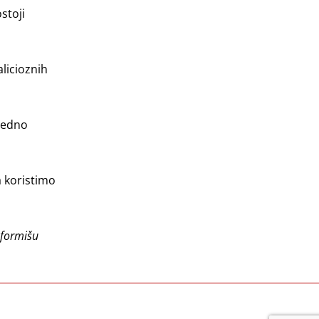
stoji
licioznih
zbedno
a koristimo
nformišu