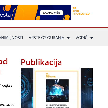
ANIMLJIVOSTI
VRSTE OSIGURANJA
VODIČ
od
Publikacija
)
“ sajber
tem kao i