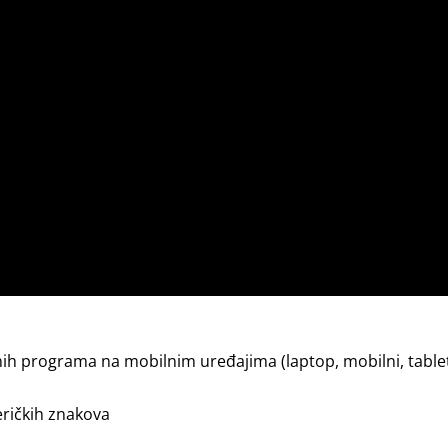
snih programa na mobilnim uređajima (laptop, mobilni, table
eričkih znakova