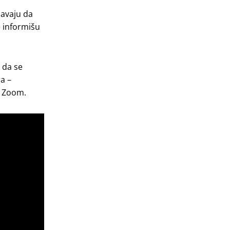
šavaju da
e informišu
 da se
a –
e Zoom.