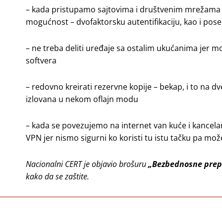
– kada pristupamo sajtovima i društvenim mrežama k
mogućnost – dvofaktorsku autentifikaciju, kao i pose
– ne treba deliti uređaje sa ostalim ukućanima jer 
softvera
– redovno kreirati rezervne kopije – bekap, i to na d
izlovana u nekom oflajn modu
– kada se povezujemo na internet van kuće i kancela
VPN jer nismo sigurni ko koristi tu istu tačku pa mo
Nacionalni CERT je objavio brošuru
„Bezbednosne prep
kako da se zaštite.