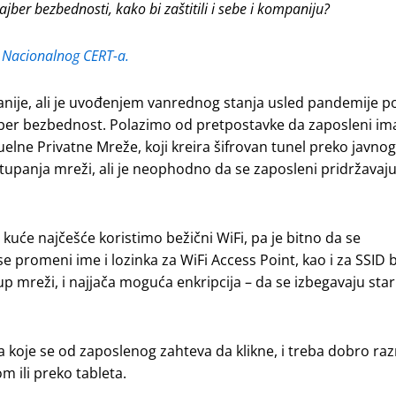
ajber bezbednosti, kako bi zaštitili i sebe i kompaniju?
z
Nacionalnog CERT-a.
anije, ali je uvođenjem vanrednog stanja usled pandemije p
ajber bezbednost. Polazimo od pretpostavke da zaposleni im
elne Privatne Mreže, koji kreira šifrovan tunel preko javnog
tupanja mreži, ali je neophodno da se zaposleni pridržavaj
 kuće najčešće koristimo bežični WiFi, pa je bitno da se
 promeni ime i lozinka za WiFi Access Point, kao i za SSID 
up mreži, i najjača moguća enkripcija – da se izbegavaju star
koje se od zaposlenog zahteva da klikne, i treba dobro razm
m ili preko tableta.