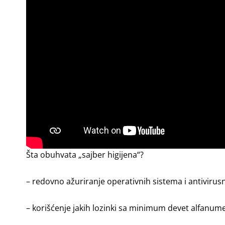
Šta obuhvata „sajber higijena“?
– redovno ažuriranje operativnih sistema i antiviru
– korišćenje jakih lozinki sa minimum devet alfanum