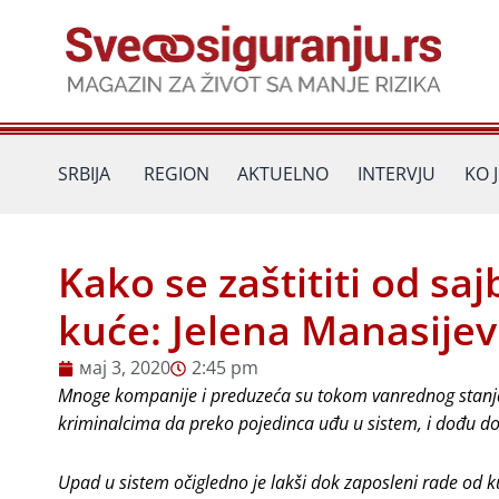
Пређи
на
садржај
SRBIJA
REGION
AKTUELNO
INTERVJU
KO 
Kako se zaštititi od sa
kuće: Jelena Manasijev
мај 3, 2020
2:45 pm
Mnoge kompanije i preduzeća su tokom vanrednog stanja 
kriminalcima da preko pojedinca uđu u sistem, i dođu d
Upad u sistem očigledno je lakši dok zaposleni rade od ku