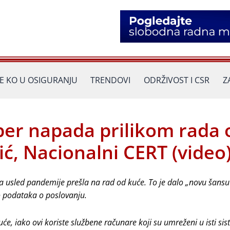
JE KO U OSIGURANJU
TRENDOVI
ODRŽIVOST I CSR
Z
jber napada prilikom rada 
ić, Nacionalni CERT (video
usled pandemije prešla na rad od kuće. To je dalo „novu šansu
o podataka o poslovanju.
će, iako ovi koriste službene računare koji su umreženi u isti sis