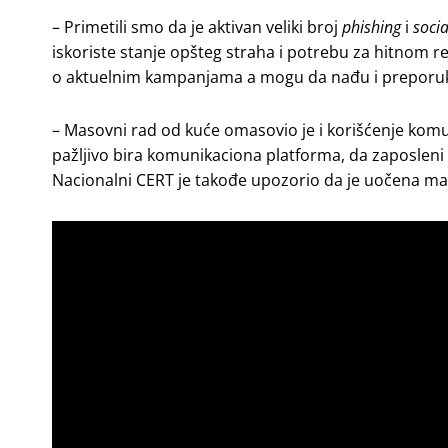
– Primetili smo da je aktivan veliki broj
phishing
i
socia
iskoriste stanje opšteg straha i potrebu za hitnom r
o aktuelnim kampanjama a mogu da nađu i preporuk
– Masovni rad od kuće omasovio je i korišćenje komu
pažljivo bira komunikaciona platforma, da zaposleni p
Nacionalni CERT je takođe upozorio da je uočena m