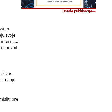
Ostale publikacije
ostao
aju svoje
 interneta
u osnovnih
bežične
i i manje
isliti pre