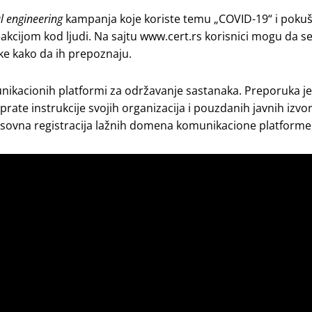
l engineering
kampanja koje koriste temu „COVID-19“ i poku
eakcijom kod ljudi. Na sajtu www.cert.rs korisnici mogu da s
e kako da ih prepoznaju.
nikacionih platformi za održavanje sastanaka. Preporuka je
rate instrukcije svojih organizacija i pouzdanih javnih izvor
asovna registracija lažnih domena komunikacione platform