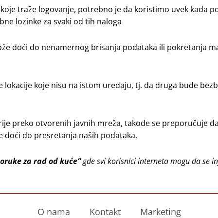
oje traže logovanje, potrebno je da koristimo uvek kada po
bne lozinke za svaki od tih naloga
može doći do nenamernog brisanja podataka ili pokretanja ma
ve lokacije koje nisu na istom uređaju, tj. da druga bude be
rije preko otvorenih javnih mreža, takođe se preporučuje d
že doći do presretanja naših podataka.
oruke za rad od kuće“
gde svi korisnici interneta mogu da se i
O nama
Kontakt
Marketing