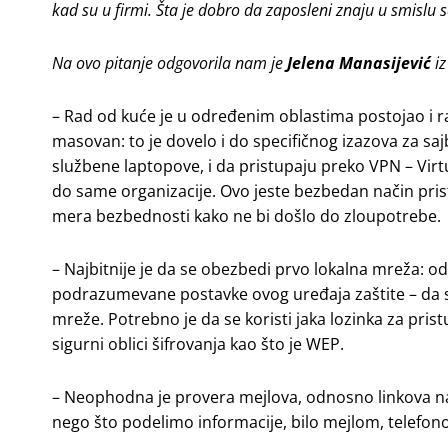
kad su u firmi. Šta je dobro da zaposleni znaju u smislu s
Na ovo pitanje odgovorila nam je
Jelena Manasijević
i
– Rad od kuće je u određenim oblastima postojao i r
masovan: to je dovelo i do specifičnog izazova za s
službene laptopove, i da pristupaju preko VPN – Virtu
do same organizacije. Ovo jeste bezbedan način pris
mera bezbednosti kako ne bi došlo do zloupotrebe.
– Najbitnije je da se obezbedi prvo lokalna mreža: od
podrazumevane postavke ovog uređaja zaštite – da se
mreže. Potrebno je da se koristi jaka lozinka za prist
sigurni oblici šifrovanja kao što je WEP.
– Neophodna je provera mejlova, odnosno linkova na 
nego što podelimo informacije, bilo mejlom, telefono