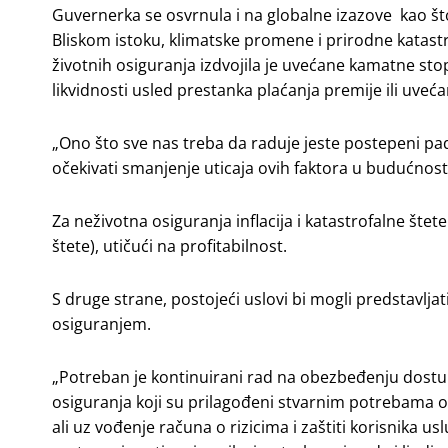
Guvernerka se osvrnula i na globalne izazove kao što 
Bliskom istoku, klimatske promene i prirodne katastro
životnih osiguranja izdvojila je uvećane kamatne stope
likvidnosti usled prestanka plaćanja premije ili uve
„Ono što sve nas treba da raduje jeste postepeni pad 
očekivati smanjenje uticaja ovih faktora u budućnosti“
Za neživotna osiguranja inflacija i katastrofalne šte
štete), utičući na profitabilnost.
S druge strane, postojeći uslovi bi mogli predstavlja
osiguranjem.
„Potreban je kontinuirani rad na obezbeđenju dostupn
osiguranja koji su prilagođeni stvarnim potrebama o
ali uz vođenje računa o rizicima i zaštiti korisnika u