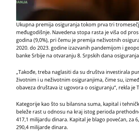
Ukupna premija osiguranja tokom prva tri tromesečja 
međugodišnje. Navedena stopa rasta je viša od pros
godina (9,0%), pri čemu je premija neživotnih osiguran
2020. do 2023. godine izazvanih pandemijom i geopol
banke Srbije na otvaranju 8. Srpskih dana osiguranja
„Takođe, treba naglasiti da su društva investirala pu
životnim i u neživotnim osiguranjima, čime su, izme
obaveza društava iz ugovora o osiguranju“, rekla je 
Kategorije kao što su bilansna suma, kapital i tehni
beleže rast u odnosu na kraj istog perioda prethodn
417,1 milijardu dinara. Kapital je blago povećan, za 
290,4 milijarde dinara.