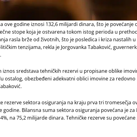
ove godine iznosi 132,6 milijardi dinara, što je povećanje
ečne stope koja je ostvarena tokom istog perioda u pretho
ja rasla brže od životnih, što je posledica i kriza nastalih 
itičkim tenzijama, rekla je Jorgovanka Tabaković, guverne
.
n iznos sredstava tehničkih rezervi u propisane oblike imovin
đu ostalog, obezbeđeni adekvatni oblici imovine za redovno 
Tabaković.
čke rezerve sektora osiguranja na kraju prva tri tromesečja 
e godine. Bilansna suma sektora osiguranja povećana je za 
6,4%, na 75,2 milijarde dinara. Tehničke rezerve su povećane