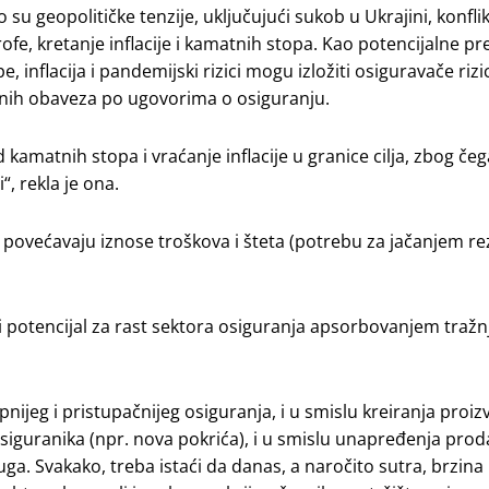
su geopolitičke tenzije, uključujući sukob u Ukrajini, konfli
fe, kretanje inflacije i kamatnih stopa. Kao potencijalne pr
, inflacija i pandemijski rizici mogu izložiti osiguravače riz
ćanih obaveza po ugovorima o osiguranju.
kamatnih stopa i vraćanje inflacije u granice cilja, zbog čeg
, rekla je ona.
te povećavaju iznose troškova i šteta (potrebu za jačanjem re
ti potencijal za rast sektora osiguranja apsorbovanjem tražn
ijeg i pristupačnijeg osiguranja, i u smislu kreiranja proi
siguranika (npr. nova pokrića), i u smislu unapređenja pro
sluga. Svakako, treba istaći da danas, a naročito sutra, brzin