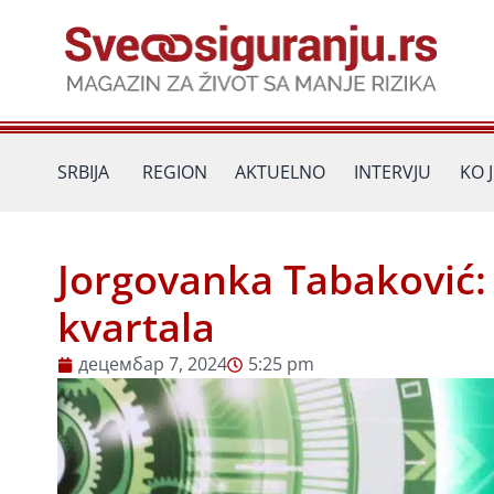
Пређи
на
садржај
SRBIJA
REGION
AKTUELNO
INTERVJU
KO 
Jorgovanka Tabaković: 
kvartala
децембар 7, 2024
5:25 pm