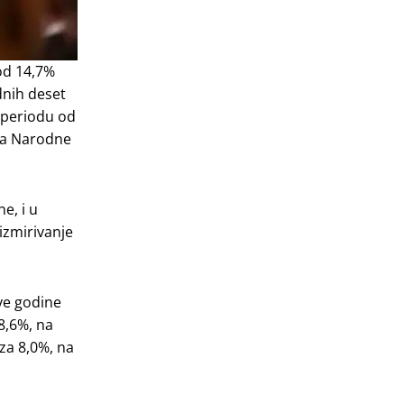
 od 14,7%
dnih deset
u periodu od
rka Narodne
e, i u
izmirivanje
ove godine
8,6%, na
 za 8,0%, na