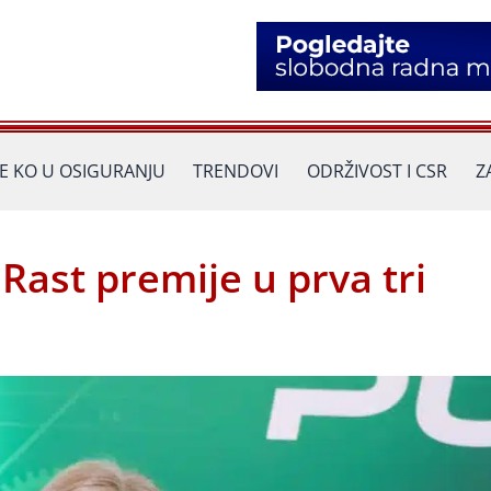
JE KO U OSIGURANJU
TRENDOVI
ODRŽIVOST I CSR
Z
Rast premije u prva tri