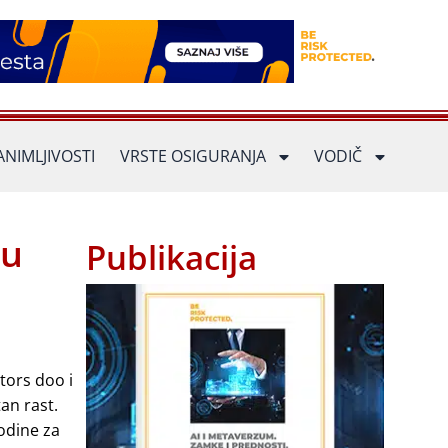
ANIMLJIVOSTI
VRSTE OSIGURANJA
VODIČ
 u
Publikacija
tors doo i
an rast.
odine za