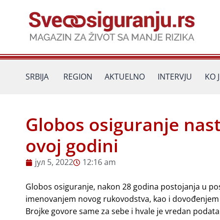
Пређи
на
садржај
SRBIJA
REGION
AKTUELNO
INTERVJU
KO 
Globos osiguranje nast
ovoj godini
јул 5, 2022
12:16 am
Globos osiguranje, nakon 28 godina postojanja u po
imenovanjem novog rukovodstva, kao i dovođenjem kval
Brojke govore same za sebe i hvale je vredan podata