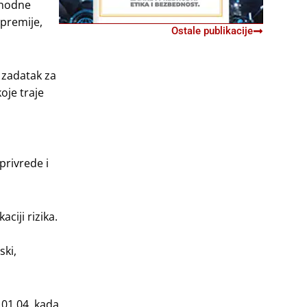
ethodne
 premije,
Ostale publikacije
 zadatak za
oje traje
privrede i
ciji rizika.
ski,
 01.04. kada