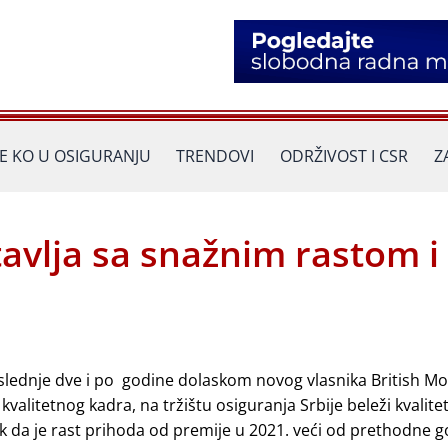
JE KO U OSIGURANJU
TRENDOVI
ODRŽIVOST I CSR
Z
avlja sa snažnim rastom i
slednje dve i po godine dolaskom novog vlasnika British Mo
itetnog kadra, na tržištu osiguranja Srbije beleži kvalitet
k da je rast prihoda od premije u 2021. veći od prethodne g