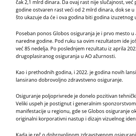
čak 2,1 mlrd dinara. Da ovaj rast nije slučajnost, već
godine ostvaren rast veći od 2 mlrd dinara, dok se u
što ukazuje da će i ova godina biti godina izuzetn
Poseban ponos Globos osiguranja je i prvo mesto u 
naredne godine. Pod ruku sa ovim rezultatom ide još
već 85 nedelja. Po poslednjem rezultatu iz aprila 20
drugoplasiranog osiguranja u AO ažurnosti.
Kao i prethodnih godina, i 2022. je godina novih lans
lansirano dobrovoljno zdravstveno osiguranje.
Osiguranje poljoprivrede je donelo pozitivan tehnički r
Veliki uspeh je postignut i generalnim sponzorstvo
manifestacije u regionu, gde se Globos osiguranje o
originalni korporativni nastup i dizajn vizuelnog ident
Kada je reč o dobrovoljnom zdravstvenom osiguranju, 