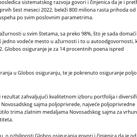
 posledica sistematskog razvoja govori i činjenica da je i pr
 prvih šest meseci 2022. beleži 800 miliona rasta prihoda od
og uspeha po svim poslovnim parametrima.
ažurnosti u svim štetama, sa preko 98%, što je sada domaći
 jedno vodeće mesto u ažurnosti i to u autoodgovornosti, k
22. Globos osiguranje je za 14 procentnih poena ispred
iranja u Globos osiguranju, te je pokrenuto osiguranje poljo
ezultat zahvaljujući kvalitetnom izboru portfolija i diversifika
m Novosadskog sajma poljoprivrede, najveće poljoprivredne
kitilo trima zlatnim medaljama Novosadskog sajma za vrhun
iteta.
o ozbiljnosti Globos osiguranja govori i činjenica da je od