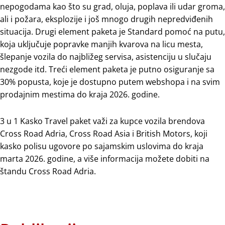
nepogodama kao što su grad, oluja, poplava ili udar groma,
ali i požara, eksplozije i još mnogo drugih nepredviđenih
situacija. Drugi element paketa je Standard pomoć na putu,
koja uključuje popravke manjih kvarova na licu mesta,
šlepanje vozila do najbližeg servisa, asistenciju u slučaju
nezgode itd. Treći element paketa je putno osiguranje sa
30% popusta, koje je dostupno putem webshopa i na svim
prodajnim mestima do kraja 2026. godine.
3 u 1 Kasko Travel paket važi za kupce vozila brendova
Cross Road Adria, Cross Road Asia i British Motors, koji
kasko polisu ugovore po sajamskim uslovima do kraja
marta 2026. godine, a više informacija možete dobiti na
štandu Cross Road Adria.