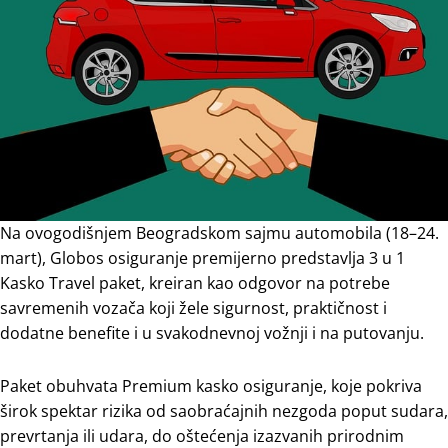
Na ovogodišnjem Beogradskom sajmu automobila (18–24.
mart), Globos osiguranje premijerno predstavlja 3 u 1
Kasko Travel paket, kreiran kao odgovor na potrebe
savremenih vozača koji žele sigurnost, praktičnost i
dodatne benefite i u svakodnevnoj vožnji i na putovanju.
Paket obuhvata Premium kasko osiguranje, koje pokriva
širok spektar rizika od saobraćajnih nezgoda poput sudara,
prevrtanja ili udara, do oštećenja izazvanih prirodnim