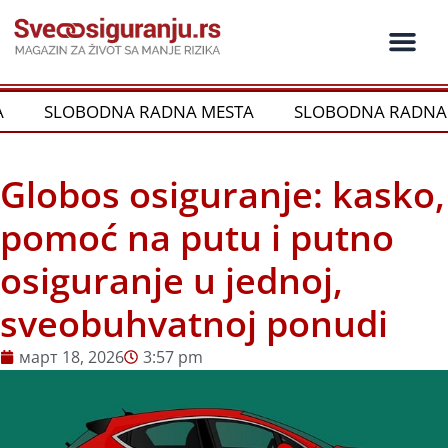
Пређи
на
садржај
SLOBODNA RADNA MESTA
SLOBODNA RADNA 
Globos osiguranje: kasko,
pomoć na putu i putno
osiguranje u jednoj,
sveobuhvatnoj ponudi
март 18, 2026
3:57 pm