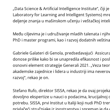
„Data Science & Artificial Intelligence Institute“, čiji 
Laboratory for Learning and Intelligent Systems) mrež
deljenje znanja u mašinskom učenju i veštačkoj inteli
Među ciljevima je i udruživanje mladih talenata i njih
PhD i master programi, kao i razvoj dodatnih veština
Gabriele Galateri di Genola, predsedavajući Assicura
donose prilike kako bi se unapredila efikasnost i pos
osnovni element strategije Generali 2021. „Veza teor
akademske zajednice i lidera u industriji ima neverova
razvoj“, rekao je on.
Stefano Rufo, direktor SISSA, rekao je da ovaj proje
dovoljno ekspertize u nauci o podacima, krucijalnoj o
potrebu. SISSA, prvi Institut u Italiji koji nudi PhD t
privlačeći stručnjake iz inostranstva i spreman je da 