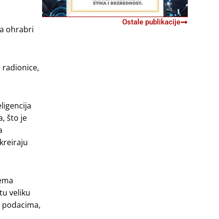
Ostale publikacije
da ohrabri
 radionice,
ligencija
, što je
a
kreiraju
nema
tu veliku
 o podacima,