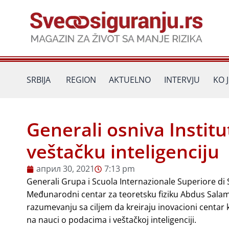
Пређи
на
садржај
SRBIJA
REGION
AKTUELNO
INTERVJU
KO 
Generali osniva Instit
veštačku inteligenciju
април 30, 2021
7:13 pm
Generali Grupa i Scuola Internazionale Superiore di S
Međunarodni centar za teoretsku fiziku Abdus Sala
razumevanju sa ciljem da kreiraju inovacioni centar 
na nauci o podacima i veštačkoj inteligenciji.