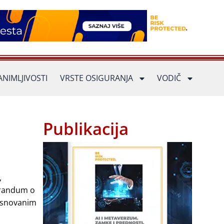
ANIMLJIVOSTI
VRSTE OSIGURANJA
VODIČ
Publikacija
,
orandum o
zasnovanim