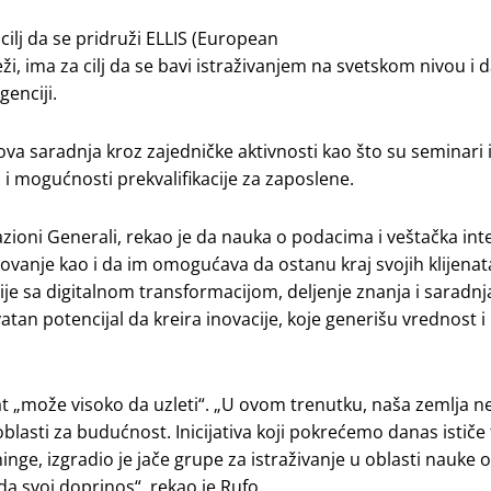
je cilj da se pridruži ELLIS (European
i, ima za cilj da se bavi istraživanjem na svetskom nivou i 
genciji.
ova saradnja kroz zajedničke aktivnosti kao što su seminari i
 i mogućnosti prekvalifikacije za zaposlene.
zioni Generali, rekao je da nauka o podacima i veštačka inte
lovanje kao i da im omogućava da ostanu kraj svojih klijenata
ije sa digitalnom transformacijom, deljenje znanja i saradnj
tan potencijal da kreira inovacije, koje generišu vrednost i 
kat „može visoko da uzleti“. „U ovom trenutku, naša zemlja 
blasti za budućnost. Inicijativa koji pokrećemo danas ističe 
reninge, izgradio je jače grupe za istraživanje u oblasti nauke
da svoj doprinos“, rekao je Rufo.