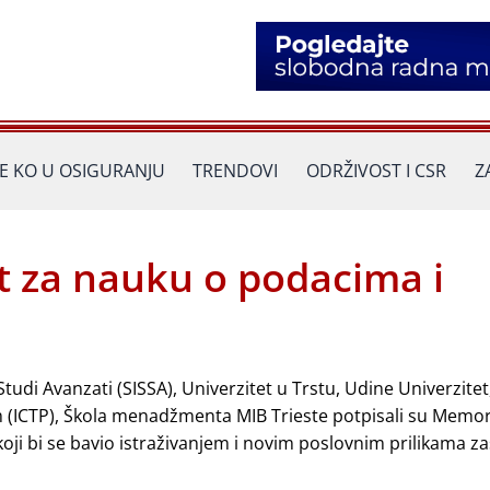
JE KO U OSIGURANJU
TRENDOVI
ODRŽIVOST I CSR
Z
ut za nauku o podacima i
tudi Avanzati (SISSA), Univerzitet u Trstu, Udine Univerzitet
m (ICTP), Škola menadžmenta MIB Trieste potpisali su Mem
koji bi se bavio istraživanjem i novim poslovnim prilikama 