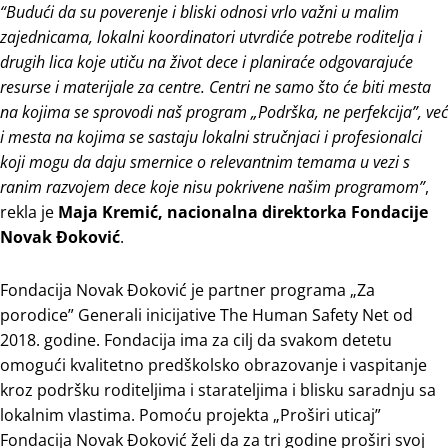
“Budući da su poverenje i bliski odnosi vrlo važni u malim
zajednicama, lokalni koordinatori utvrdiće potrebe roditelja i
drugih lica koje utiču na život dece i planiraće odgovarajuće
resurse i materijale za centre. Centri ne samo što će biti mesta
na kojima se sprovodi naš program „Podrška, ne perfekcija”, već
i mesta na kojima se sastaju lokalni stručnjaci i profesionalci
koji mogu da daju smernice o relevantnim temama u vezi s
ranim razvojem dece koje nisu pokrivene našim programom”
,
rekla je
Maja Kremić, nacionalna direktorka Fondacije
Novak Đoković
.
Fondacija Novak Đoković je partner programa „Za
porodice” Generali inicijative The Human Safety Net od
2018. godine. Fondacija ima za cilj da svakom detetu
omogući kvalitetno predškolsko obrazovanje i vaspitanje
kroz podršku roditeljima i starateljima i blisku saradnju sa
lokalnim vlastima. Pomoću projekta „Proširi uticaj”
Fondacija Novak Đoković želi da za tri godine proširi svoj