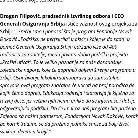
Dragan Filipović
,
predsednik Izvršnog odbora i CEO
Generali Osiguranja Srbija
ističe važnost ovog projekta za
Srbiju:
„Srećni smo i ponosni što je program Fondacije Novak
Đoković „Podrška, ne perfekcija“ u okviru kojeg je do sada uz
pomoć Generali Osiguranja Srbija održano više od 400
radionica za roditelje, među prvima dobio podršku projekta
„Proširi uticaj”. To je veliko priznanje za naše dosadašnje
zajedničke napore, koje će doprineti daljem širenju programa u
Srbiji. Osnaživanje lokalnih samouprava da samostalno
sprovode ovaj program značajno će uticati na broj porodica do
kojih ćemo dopreti. Edukacija roditelja i staratelja je ključna za
razvoj dece, jer većina njih nema prilike da se informiše i dobije
odgovarajuću podršku, što će im kroz naš program biti pruženo.
Zajedno sa našim partnerom, Fondacijom Novak Đoković, korak
po korak trudimo se da pružimo jednake šanse za bolji život
svakom detetu u Srbiji.”