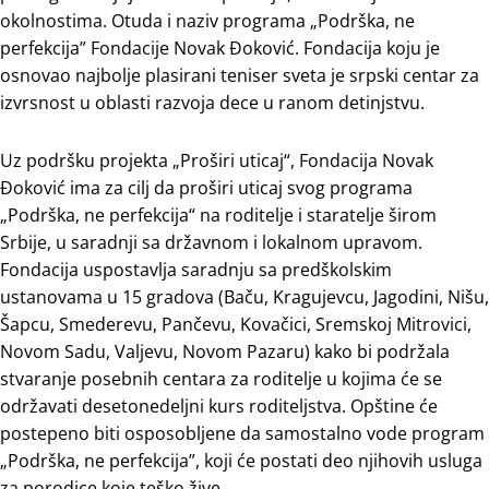
okolnostima. Otuda i naziv programa „Podrška, ne
perfekcija” Fondacije Novak Đoković. Fondacija koju je
osnovao najbolje plasirani teniser sveta je srpski centar za
izvrsnost u oblasti razvoja dece u ranom detinjstvu.
Uz podršku projekta „Proširi uticaj“, Fondacija Novak
Đoković ima za cilj da proširi uticaj svog programa
„Podrška, ne perfekcija“ na roditelje i staratelje širom
Srbije, u saradnji sa državnom i lokalnom upravom.
Fondacija uspostavlja saradnju sa predškolskim
ustanovama u 15 gradova (Baču, Kragujevcu, Jagodini, Nišu,
Šapcu, Smederevu, Pančevu, Kovačici, Sremskoj Mitrovici,
Novom Sadu, Valjevu, Novom Pazaru) kako bi podržala
stvaranje posebnih centara za roditelje u kojima će se
održavati desetonedeljni kurs roditeljstva. Opštine će
postepeno biti osposobljene da samostalno vode program
„Podrška, ne perfekcija”, koji će postati deo njihovih usluga
za porodice koje teško žive.