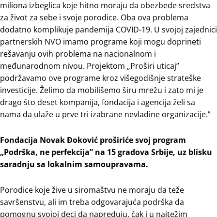
miliona izbeglica koje hitno moraju da obezbede sredstva
za život za sebe i svoje porodice. Oba ova problema
dodatno komplikuje pandemija COVID-19. U svojoj zajednici
partnerskih NVO imamo programe koji mogu doprineti
rešavanju ovih problema na nacionalnom i
međunarodnom nivou. Projektom „Proširi uticaj”
podržavamo ove programe kroz višegodišnje strateške
investicije. Želimo da mobilišemo širu mrežu i zato mi je
drago što deset kompanija, fondacija i agencija želi sa
nama da ulaže u prve tri izabrane nevladine organizacije.”
Fondacija Novak Đoković proširiće svoj program
„Podrška, ne perfekcija” na 15 gradova Srbije, uz blisku
saradnju sa lokalnim samoupravama.
Porodice koje žive u siromaštvu ne moraju da teže
savršenstvu, ali im treba odgovarajuća podrška da
pomognu svojoj deci da napreduju, čak i u najtežim