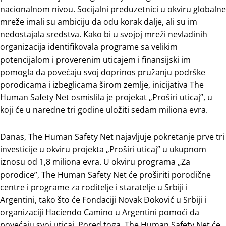
nacionalnom nivou. Socijalni preduzetnici u okviru globalne
mreže imali su ambiciju da odu korak dalje, ali su im
nedostajala sredstva. Kako bi u svojoj mreži nevladinih
organizacija identifikovala programe sa velikim
potencijalom i proverenim uticajem i finansijski im
pomogla da povećaju svoj doprinos pružanju podrške
porodicama i izbeglicama širom zemlje, inicijativa The
Human Safety Net osmislila je projekat „Proširi uticaj”, u
koji će u naredne tri godine uložiti sedam miliona evra.
Danas, The Human Safety Net najavljuje pokretanje prve tri
investicije u okviru projekta „Proširi uticaj” u ukupnom
iznosu od 1,8 miliona evra. U okviru programa „Za
porodice”, The Human Safety Net će proširiti porodične
centre i programe za roditelje i staratelje u Srbiji i
Argentini, tako što će Fondaciji Novak Đoković u Srbiji i
organizaciji Haciendo Camino u Argentini pomoći da
povećaju svoj uticaj. Pored toga, The Human Safety Net će