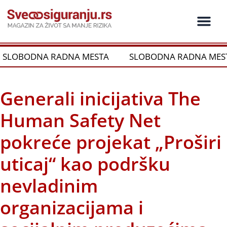
Пређи
на
садржај
Ko je ko u os
Održivost i CSR
Vrste Osig
BODNA RADNA MESTA
SLOBODNA RADNA MESTA
Generali inicijativa The
Human Safety Net
pokreće projekat „Proširi
uticaj“ kao podršku
nevladinim
organizacijama i