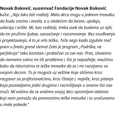
Novak Đoković
,
suosnivač Fondacije Novak Đoković
,
kaže: „
Nije lako biti roditelj. Mala deca mogu u jednom trenutku
da budu srećna i vesela, a u sledećem da besne, ujedaju,
udaraju i vrište. Mi, kao roditelji, treba uvek da budemo uz njih,
da im pružimo ljubav, saosećanje i razumevanje. Bez osuđivanja
i projektovanja. A to je vrlo teško. Teže nego kada izgubite meč
poen u finalu grend slema!
Zato je program „Podrška, ne
perfekcija” tako koristan i praktičan za sve nas. Prvo, shvatimo
da nemamo samo mi tih problema i, što je najvažnije, naučimo
kako da iskoristimo te teške trenutke da se i mi razvijamo sa
svojom decom. To je moguće uz veštine koje stičemo kroz
razgovor sa profesionalcima, kroz čitanje i, najviše, kroz pitanja
koja postavljamo jedni drugima i razmišljanje o onome što nas
muči. Mi volimo da se vratimo svojoj deci opremljeni alatima
koji nam pomažu da premostimo teške trenutke i to uračunamo
u male pobede
.”