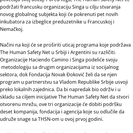
podržati francusku organizaciju Singa u cilju stvaranja
novog globalnog subjekta koji će pokrenuti pet novih
inkubatora za izbeglice preduzetnike u Francuskoj i
Nemačkoj.
Načini na koji će se proširiti uticaj programa koje podržava
The Human Safety Net u Srbiji i Argentini su različiti.
Organizacije Haciendo Camino i Singa podeliće svoju
metodologiju sa drugim organizacijama iz socijalnog
sektora, dok Fondacija Novak Đoković želi da se njen
program u partnerstvu sa Vladom Republike Srbije usvoji
preko lokalnih zajednica. Da bi napredak bio održiv i u
skladu sa ciljem inicijative The Human Safety Net da stvori
otvorenu mrežu, ove tri organizacije će dobiti podršku
deset kompanija, fondacija i agencija koje su odlučile da
udruže snage sa THSN-om u ovoj prvoj godini.