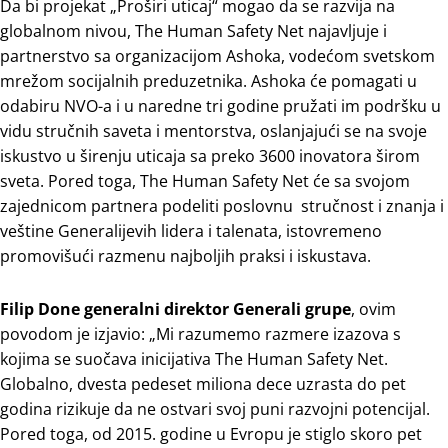
Da bi projekat „Proširi uticaj“ mogao da se razvija na
globalnom nivou, The Human Safety Net najavljuje i
partnerstvo sa organizacijom Ashoka, vodećom svetskom
mrežom socijalnih preduzetnika. Ashoka će pomagati u
odabiru NVO-a i u naredne tri godine pružati im podršku u
vidu stručnih saveta i mentorstva, oslanjajući se na svoje
iskustvo u širenju uticaja sa preko 3600 inovatora širom
sveta. Pored toga, The Human Safety Net će sa svojom
zajednicom partnera podeliti poslovnu stručnost i znanja i
veštine Generalijevih lidera i talenata, istovremeno
promovišući razmenu najboljih praksi i iskustava.
Filip Done generalni direktor Generali grupe
, ovim
povodom je izjavio: „Mi razumemo razmere izazova s
kojima se suočava inicijativa The Human Safety Net.
Globalno, dvesta pedeset miliona dece uzrasta do pet
godina rizikuje da ne ostvari svoj puni razvojni potencijal.
Pored toga, od 2015. godine u Evropu je stiglo skoro pet