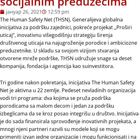
socijalnim preduzećima
јануар 26, 2021
12:59 pm
The Human Safety Net (THSN), Generalijeva globalna
inicijativa za podršku zajednici, pokreće projekat „Proširi
uticaj”, inovativnu višegodišnju strategiju širenja
društvenog uticaja na najugroženije porodice i ambiciozne
preduzetnike. U skladu sa svojom vizijom stvaranja
otvorene mreže podrške, THSN udružuje snage sa deset
kompanija, fondacija i agencija kao suinvestitora.
Tri godine nakon pokretanja, inicijativa The Human Safety
Net je aktivna u 22 zemlje. Pedeset nevladinih organizacija
vodi tri programa: dva kojima se pruža podrška
porodicama sa malom decom i jedan za podršku
izbeglicama da se kroz posao integrišu u društvo. Inicijativa
je do sada finansirala sprovođenje inovativnih projekata, a
mnogi njeni partneri razvili su modele koji se mogu
primeniti izvan jedne organizacije i mogu funkcionisati i na