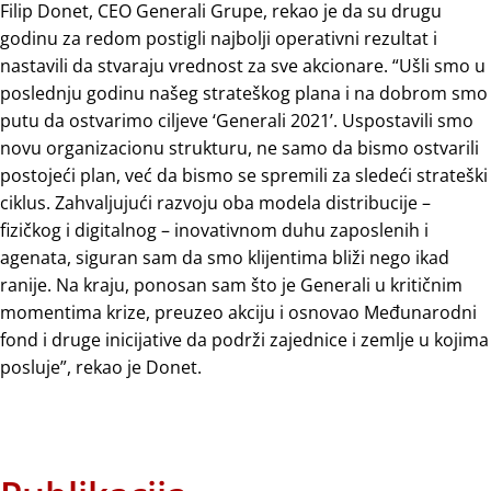
Filip Donet, CEO Generali Grupe, rekao je da su drugu
godinu za redom postigli najbolji operativni rezultat i
nastavili da stvaraju vrednost za sve akcionare. “Ušli smo u
poslednju godinu našeg strateškog plana i na dobrom smo
putu da ostvarimo ciljeve ‘Generali 2021’. Uspostavili smo
novu organizacionu strukturu, ne samo da bismo ostvarili
postojeći plan, već da bismo se spremili za sledeći strateški
ciklus. Zahvaljujući razvoju oba modela distribucije –
fizičkog i digitalnog – inovativnom duhu zaposlenih i
agenata, siguran sam da smo klijentima bliži nego ikad
ranije. Na kraju, ponosan sam što je Generali u kritičnim
momentima krize, preuzeo akciju i osnovao Međunarodni
fond i druge inicijative da podrži zajednice i zemlje u kojima
posluje”, rekao je Donet.