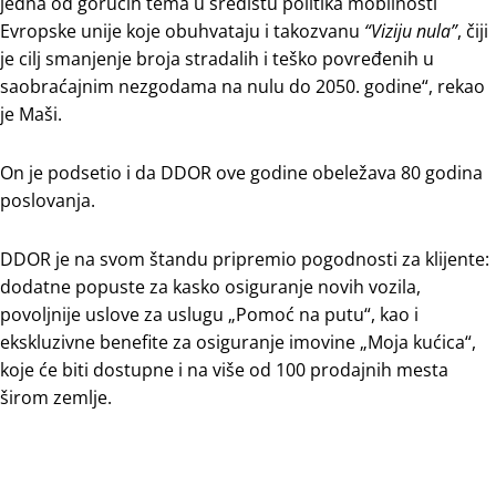
jedna od gorućih tema u središtu politika mobilnosti
Evropske unije koje obuhvataju i takozvanu
“Viziju nula”
, čiji
je cilj smanjenje broja stradalih i teško povređenih u
saobraćajnim nezgodama na nulu do 2050. godine“, rekao
je Maši.
On je podsetio i da DDOR ove godine obeležava 80 godina
poslovanja.
DDOR je na svom štandu pripremio pogodnosti za klijente:
dodatne popuste za kasko osiguranje novih vozila,
povoljnije uslove za uslugu „Pomoć na putu“, kao i
ekskluzivne benefite za osiguranje imovine „Moja kućica“,
koje će biti dostupne i na više od 100 prodajnih mesta
širom zemlje.