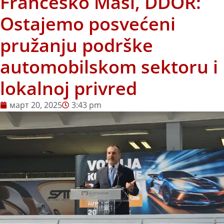
Frančesko Maši, DDOR:
Ostajemo posvećeni
pružanju podrške
automobilskom sektoru i
lokalnoj privred
март 20, 2025
3:43 pm