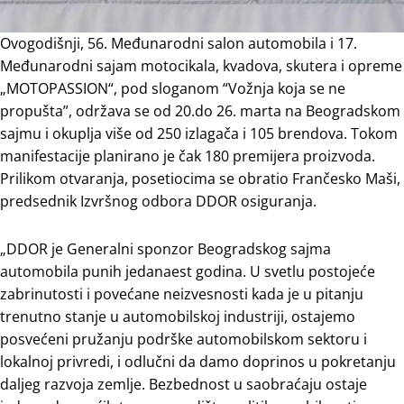
Ovogodišnji, 56. Međunarodni salon automobila i 17.
Međunarodni sajam motocikala, kvadova, skutera i opreme
„MOTOPASSION“, pod sloganom “Vožnja koja se ne
propušta”, održava se od 20.do 26. marta na Beogradskom
sajmu i okuplja više od 250 izlagača i 105 brendova. Tokom
manifestacije planirano je čak 180 premijera proizvoda.
Prilikom otvaranja, posetiocima se obratio
Frančesko Maši,
predsednik Izvršnog odbora DDOR osiguranja.
„DDOR je Generalni sponzor Beogradskog sajma
automobila punih jedanaest godina. U svetlu postojeće
zabrinutosti i povećane neizvesnosti kada je u pitanju
trenutno stanje u automobilskoj industriji, ostajemo
posvećeni pružanju podrške automobilskom sektoru i
lokalnoj privredi, i odlučni da damo doprinos u pokretanju
daljeg razvoja zemlje. Bezbednost u saobraćaju ostaje