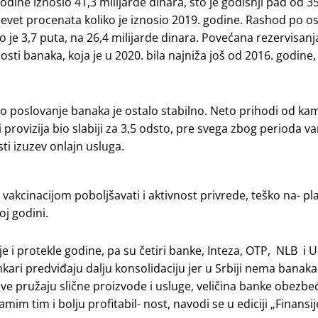
odine iznosio 41,3 milijarde dinara, što je godišnji pad od 3
 devet procenata koliko je iznosio 2019. godine. Rashod po 
 je 3,7 puta, na 26,4 milijarde dinara. Povećana rezervisanj
osti banaka, koja je u 2020. bila najniža još od 2016. godine, 
 poslovanje banaka je ostalo stabilno. Neto prihodi od ka
 provizija bio slabiji za 3,5 odsto, pre svega zbog perioda 
ti izuzev onlajn usluga.
kcinacijom poboljšavati i aktivnost privrede, teško na- plat
oj godini.
 i protekle godine, pa su četiri banke, Inteza, OTP, NLB i U
kari predviđaju dalju konsolidaciju jer u Srbiji nema banaka
 sve pružaju slične proizvode i usluge, veličina banke obezb
mim tim i bolju profitabil- nost, navodi se u ediciji „Finansi