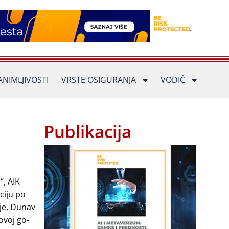
ANIMLJIVOSTI
VRSTE OSIGURANJA
VODIČ
Publikacija
“, AIK
ciju po
ije, Dunav
ovoj go-