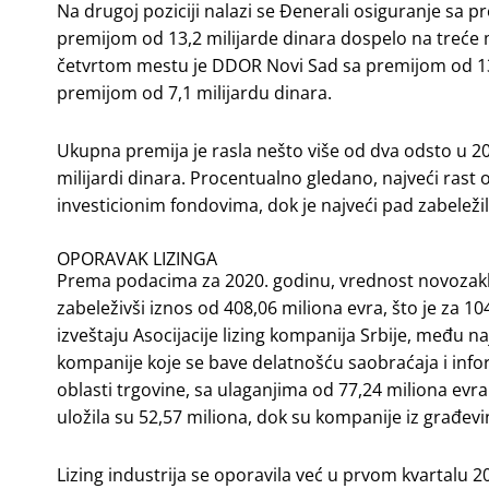
Na drugoj poziciji nalazi se Đenerali osiguranje sa p
premijom od 13,2 milijarde dinara dospelo na treće 
četvrtom mestu je DDOR Novi Sad sa premijom od 13,09
premijom od 7,1 milijardu dinara.
Ukupna premija je rasla nešto više od dva odsto u 2
milijardi dinara. Procentualno gledano, najveći rast 
investicionim fondovima, dok je najveći pad zabelež
OPORAVAK LIZINGA
Prema podacima za 2020. godinu, vrednost novozaključ
zabeleživši iznos od 408,06 miliona evra, što je za
izveštaju Asocijacije lizing kompanija Srbije, među na
kompanije koje se bave delatnošću saobraćaja i info
oblasti trgovine, sa ulaganjima od 77,24 miliona evra
uložila su 52,57 miliona, dok su kompanije iz građevi
Lizing industrija se oporavila već u prvom kvartalu 2