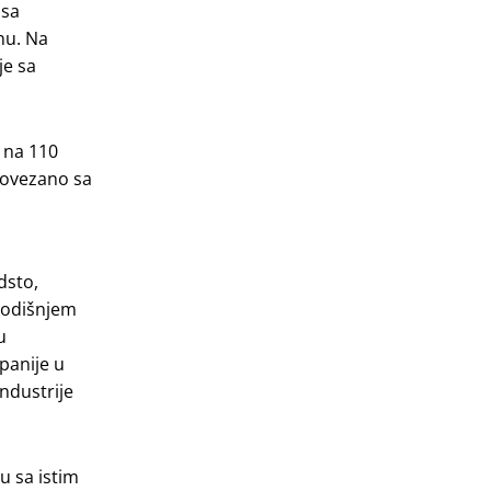
 sa
nu. Na
je sa
 na 110
 povezano sa
dsto,
 godišnjem
u
panije u
industrije
u sa istim