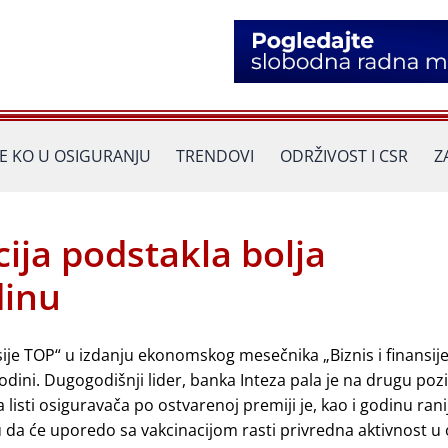
JE KO U OSIGURANJU
TRENDOVI
ODRŽIVOST I CSR
Z
ija podstakla bolja
dinu
nsije TOP“ u izdanju ekonomskog mesečnika „Biznis i finansije
 godini. Dugogodišnji lider, banka Inteza pala je na drugu pozi
a listi osiguravača po ostvarenoj premiji je, kao i godinu ran
u da će uporedo sa vakcinacijom rasti privredna aktivnost u 