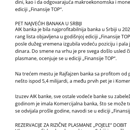
dini, kao i da odgovarajuća makroekonomska i monetar
ediciji „Finansije TOP“.
PET NAJVEĆIH BANAKA U SRBIJI
AIK banka je bila najprofitabilnija banka u Srbiji u 2
rang lista objavljena u godišnjoj ediciji „Finansije T
posle dužeg vremena izgubila vodeću poziciju i pala j
dinara. Do smene na vrhu je pre svega došlo usled či
plasmane, ocenjuje se u ediciji „Finansije TOP“.
Na trećem mestu je Rajfajzen banka sa profitom od prek
nešto ispod 5,4 milijardi, a među prvih pet je i Komerc
Izuzev AIK banke, sve ostale vodeće banke su zabeleži
godinom je imala Komercijalna banka, što se može tu
se odvijala prošle godine, navodi se u ediciji „Finansi
REZERVACIJE ZA RIZIČNE PLASMANE „POJELE“ DOBIT