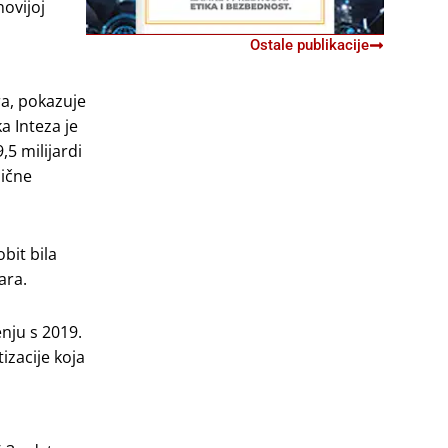
ovijoj
Ostale publikacije
ra, pokazuje
a Inteza je
,5 milijardi
zične
bit bila
ara.
nju s 2019.
izacije koja