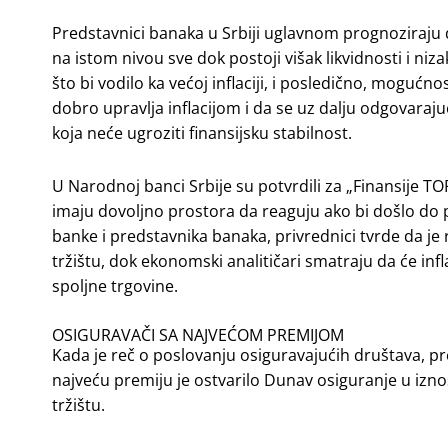
Predstavnici banaka u Srbiji uglavnom prognoziraju 
na istom nivou sve dok postoji višak likvidnosti i ni
što bi vodilo ka većoj inflaciji, i posledično, mogućn
dobro upravlja inflacijom i da se uz dalju odgovar
koja neće ugroziti finansijsku stabilnost.
U Narodnoj banci Srbije su potvrdili za „Finansije TOP
imaju dovoljno prostora da reaguju ako bi došlo do 
banke i predstavnika banaka, privrednici tvrde da je
tržištu, dok ekonomski analitičari smatraju da će infl
spoljne trgovine.
OSIGURAVAČI SA NAJVEĆOM PREMIJOM
Kada je reč o poslovanju osiguravajućih društava, prem
najveću premiju je ostvarilo Dunav osiguranje u izno
tržištu.