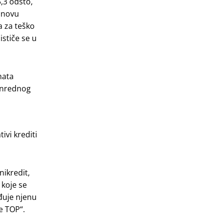
5,3 odsto,
osnovu
a za teško
ističe se u
mata
vanrednog
ivi krediti
nikredit,
 koje se
eđuje njenu
je TOP“.