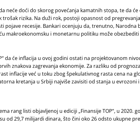
da neće doći do skorog povećanja kamatnih stopa, te da će 
zak trošak rizika. Na duži rok, postoji opasnost od pregrevan
osti pojave recesije. Bankari ocenjuju da, trenutno, Narodna 
ajuću makroekonomsku i monetarnu politiku može obezbediti
“ da će inflacija u ovoj godini ostati na projektovanom nivou
prvih znakova zagrevanja ekonomije. Za razliku od prognoz
 rast inflacije već u toku zbog špekulativnog rasta cena na 
atorna kretanja u Srbiji najviše zavisiti od stanja u evrozoni
a rang listi objavljenoj u ediciji „Finansije TOP“, u 2020. g
su od 29,7 milijardi dinara, što čini oko 26 odsto ukupne pr