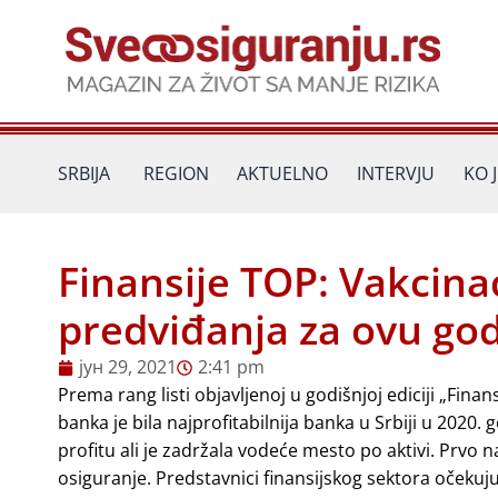
Пређи
на
садржај
SRBIJA
REGION
AKTUELNO
INTERVJU
KO 
Finansije TOP: Vakcinac
predviđanja za ovu go
јун 29, 2021
2:41 pm
Prema rang listi objavljenoj u godišnjoj ediciji „Fina
banka je bila najprofitabilnija banka u Srbiji u 2020.
profitu ali je zadržala vodeće mesto po aktivi. Prvo n
osiguranje. Predstavnici finansijskog sektora očekuj