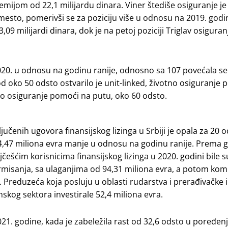
remijom od 22,1 milijardu dinara. Viner štediše osiguranje je
mesto, pomerivši se za poziciju više u odnosu na 2019. godi
 milijardi dinara, dok je na petoj poziciji Triglav osiguran
020. u odnosu na godinu ranije, odnosno sa 107 povećala se
od oko 50 odsto ostvarilo je unit-linked, životno osiguranje
ilo osiguranje pomoći na putu, oko 60 odsto.
enih ugovora finansijskog lizinga u Srbiji je opala za 20 o
 104,47 miliona evra manje u odnosu na godinu ranije. Prema
jčešćim korisnicima finansijskog lizinga u 2020. godini bile s
rmisanja, sa ulaganjima od 94,31 miliona evra, a potom kom
. Preduzeća koja posluju u oblasti rudarstva i prerađivačke 
nskog sektora investirale 52,4 miliona evra.
021. godine, kada je zabeležila rast od 32,6 odsto u poređenj