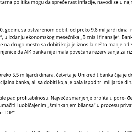
na politika mogu da spreče rast inflacije, navodi se u najn
020. godini, sa ostvarenom dobiti od preko 9,8 milijardi dina- 
OP“, u izdanju ekonomskog mesečnika „Biznis i finansije“. Bank
e na drugo mesto sa dobiti koja je iznosila nešto manje od 9
njenice da AIK banka nije imala povećana rezervisanja za ri
o 5,5 milijardi dinara, četvrta je Unikredit banka čija je do
ijalna banka, ali sa dobiti koja je pala ispod tri milijarde din
le pad profitabilnosti. Najveće smanjenje profita u pore- đe
mačiti i uobičajenim „šminkanjem bilansa“ u procesu privat
je TOP“.