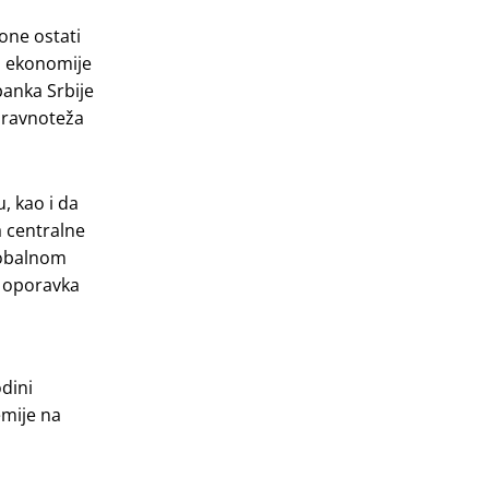
one ostati
ja ekonomije
banka Srbije
 ravnoteža
, kao i da
a centralne
globalnom
 i oporavka
odini
emije na