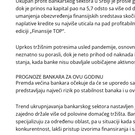
Ukupan profit bankarskog sektora u Srbiji je prošle g
dok je prinos na kapital pao na 5,7 odsto sa više od
umanjenja obezvređenja finansijskih sredstava skočio
naplative kredite su najviše uticala na pad profitabiln
ediciji „Finansije TOP“.
Uprkos tržišnim potresima usled pandemije, osnovno
neznatno su porasli, dok je neto prihod od naknada i
stanja, kada banke nisu obavljale uobičajene aktivnos
PROGNOZE BANKARA ZA OVU GODINU
Premda većina bankara očekuje da će se uporedo sa va
predstavljaju najveći rizik po stabilnost banaka i u ov
Trend ukrupnjavanja bankarskog sektora nastavljen je
zajedno držale više od polovine domaćeg tržišta. Ban
specijalizuju za određenu oblast, pa u situaciji kada
konkurentnost, lakši pristup izvorima finansiranja i sa