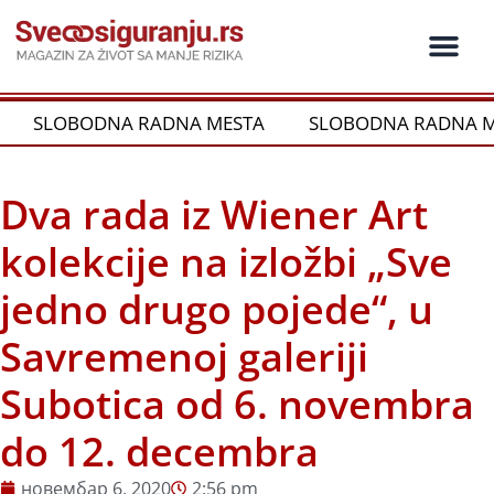
Пређи
на
садржај
SLOBODNA RADNA MESTA
SLOBODNA RADNA M
Dva rada iz Wiener Art
kolekcije na izložbi „Sve
jedno drugo pojede“, u
Savremenoj galeriji
Subotica od 6. novembra
do 12. decembra
новембар 6, 2020
2:56 pm