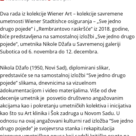
Dva rada iz kolekcije Wiener Art – kolekcije savremene
umetnosti Wiener Stadtishce osiguranja – „Sve jedno
drugo pojede“ i „Rembrantovo raskršće“ iz 2018. godine,
biće predstavljena na samostalnoj izložbi „Sve jedno drugo
pojede“, umetnika Nikole Džafa u Savremenoj galeriji
Subotica od 6. novembra do 12. decembra.
Nikola Džafo (1950, Novi Sad), diplomirani slikar,
predstaviće se na samostalnoj izložbi “Sve jedno drugo
pojede” slikama, dnevnicima sa vizuelnom
ädokumentacijom i video materijalima. Više od dve
decenije umetnik je posvetio društveno angažovanim
akcijama kao i pokretanju umetničkih kolektiva i inicijativa
kao što su Art klinika i Šok zadruga u Novom Sadu. U
odnosu na ovaj angažovani kulturni rad izložba “Sve jedno
drugo pojede” je svojevrsna stanka i rekapitulacija
njegovog umetničkog opusa koji sadrži kritičke osvrte na