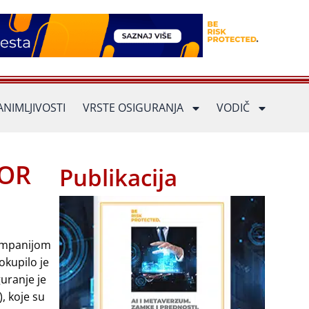
ANIMLJIVOSTI
VRSTE OSIGURANJA
VODIČ
DOR
Publikacija
kompanijom
okupilo je
uranje je
, koje su