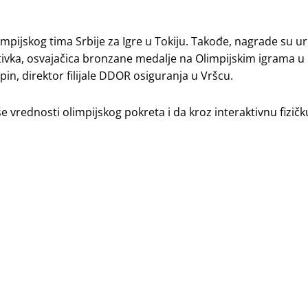
impijskog tima Srbije za Igre u Tokiju. Takođe, nagrade su uru
vka, osvajačica bronzane medalje na Olimpijskim igrama u R
n, direktor filijale DDOR osiguranja u Vršcu.
e vrednosti olimpijskog pokreta i da kroz interaktivnu fizičk