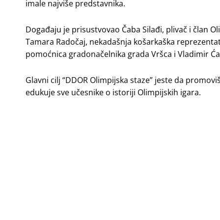
imale najviše predstavnika.
Događaju je prisustvovao Čaba Silađi, plivač i član Ol
Tamara Radočaj, nekadašnja košarkaška reprezentati
pomoćnica gradonačelnika grada Vršca i Vladimir Ćapi
Glavni cilj “DDOR Olimpijska staze” jeste da promoviš
edukuje sve učesnike o istoriji Olimpijskih igara.