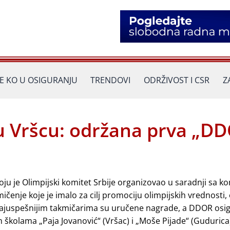
JE KO U OSIGURANJU
TRENDOVI
ODRŽIVOST I CSR
Z
 u Vršcu: održana prva „D
oju je Olimpijski komitet Srbije organizovao u saradnji sa 
enje koje je imalo za cilj promociju olimpijskih vrednosti, 
najuspešnijim takmičarima su uručene nagrade, a DDOR osig
 školama „Paja Jovanović“ (Vršac) i „Moše Pijade“ (Gudurica)