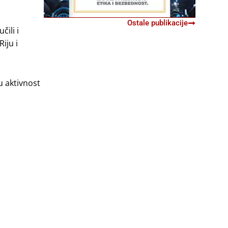
Ostale publikacije
čili i
iju i
u aktivnost