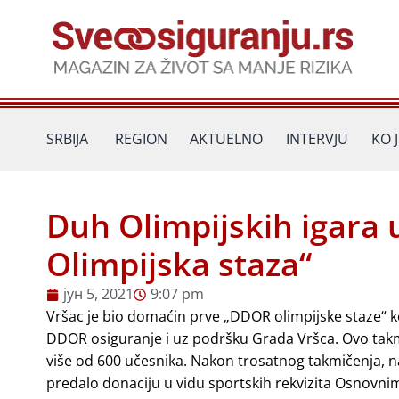
Пређи
на
садржај
SRBIJA
REGION
AKTUELNO
INTERVJU
KO 
Duh Olimpijskih igara
Olimpijska staza“
јун 5, 2021
9:07 pm
Vršac je bio domaćin prve „DDOR olimpijske staze“ k
DDOR osiguranje i uz podršku Grada Vršca. Ovo takmič
više od 600 učesnika. Nakon trosatnog takmičenja, 
predalo donaciju u vidu sportskih rekvizita Osnovnim