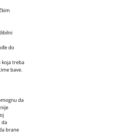
ičkim
ibilni
dođe do
a koja treba
time bave.
 pomognu da
nije
oj
o da
 da brane