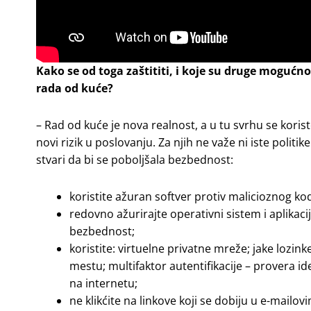
Kako se od toga zaštititi, i koje su druge mogu
rada od kuće?
– Rad od kuće je nova realnost, a u tu svrhu se koris
novi rizik u poslovanju. Za njih ne važe ni iste poli
stvari da bi se poboljšala bezbednost:
koristite ažuran softver protiv malicioznog ko
redovno ažurirajte operativni sistem i aplikac
bezbednost;
koristite: virtuelne privatne mreže; jake lozin
mestu; multifaktor autentifikacije – provera ide
na internetu;
ne klikćite na linkove koji se dobiju u e-mailov