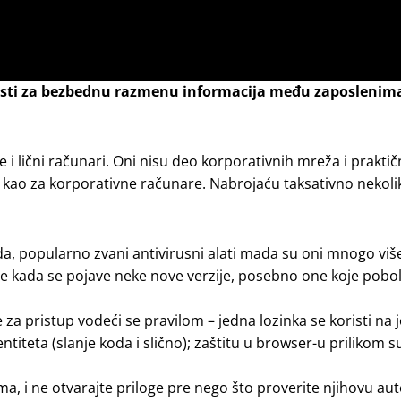
ćnosti za bezbednu razmenu informacija među zaposleni
te i lični računari. Oni nisu deo korporativnih mreža i prakt
tike kao za korporativne računare. Nabrojaću taksativno nekol
da, popularno zvani antivirusni alati mada su oni mnogo viš
ije kada se pojave neke nove verzije, posebno one koje pobo
ke za pristup vodeći se pravilom – jedna lozinka se koristi n
ntiteta (slanje koda i slično); zaštitu u browser-u prilikom 
ima, i ne otvarajte priloge pre nego što proverite njihovu au