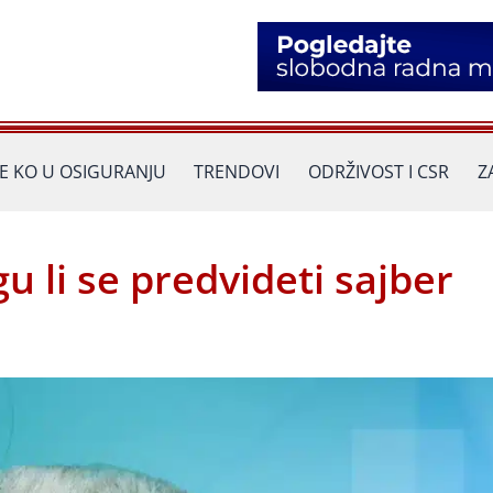
JE KO U OSIGURANJU
TRENDOVI
ODRŽIVOST I CSR
Z
 li se predvideti sajber