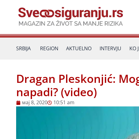
Пређи
на
садржај
SRBIJA
REGION
AKTUELNO
INTERVJU
KO 
Dragan Pleskonjić: Mogu
napadi? (video)
мај 8, 2020
10:51 am