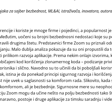
čnjaka za sajber bezbednost, ML&AI, istraživača, inovatora, autora
ncije i koriste je mnoge firme i pojedinci, a popularnost je
. Međutim, uočeni su brojni bezbednosni nedostaci koje su p
napravili drugima štetu. Predstavnici firme Zoom su priznali o
janju. Malo dublja analiza pokazuje da su oni propustili da 
i prilikom razvoja aplikacije. Prema nekim onlajn izvorima, kor
uobičajeni kod korišćenja zlonamernog koda – podizanje privil
risnika i slično. Navodno su to učinili da bi poboljšali koris
Ipak, istina je da ponekad principi sigurnog razvoja i korišćenj
st nije uvek u saglasnosti sa komforom rada. Slikovito, kada
 komfornom, ali je bezbednije. Sigurnosne mere su neopho
kaciju Zoom mogu da učine nešto na polju bezbednosti tako š
A naravno, postoje i druge aplikacije za timsku saradnju i vid