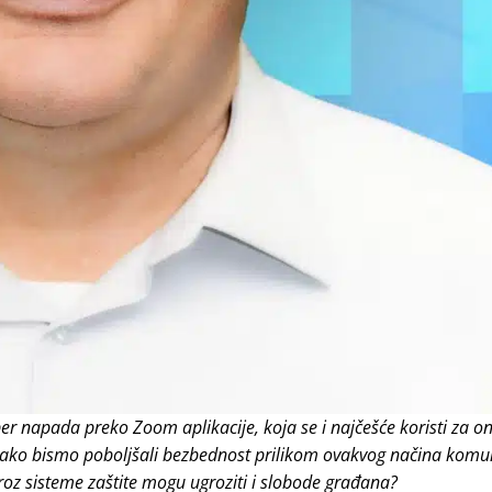
 napada preko Zoom aplikacije, koja se i najčešće koristi za on
ko bismo poboljšali bezbednost prilikom ovakvog načina komun
 kroz sisteme zaštite mogu ugroziti i slobode građana?