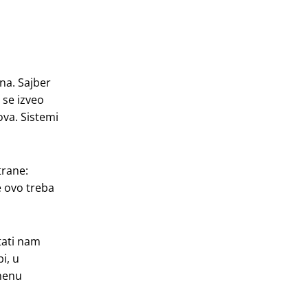
na. Sajber
i se izveo
ova. Sistemi
trane:
e ovo treba
tati nam
i, u
omenu