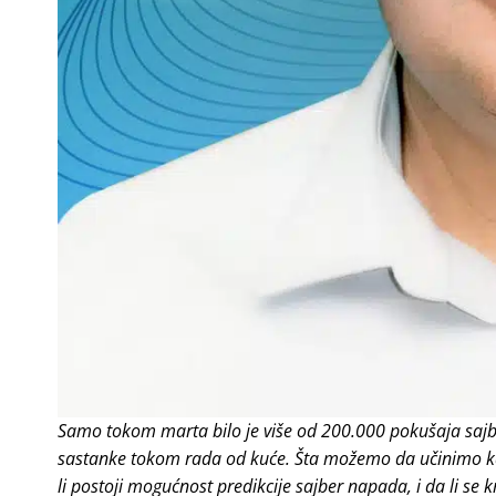
Samo tokom marta bilo je više od 200.000 pokušaja sajber
sastanke tokom rada od kuće. Šta možemo da učinimo ka
li postoji mogućnost predikcije sajber napada, i da li se