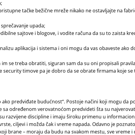
;
 pristupne tačke bežične mreže nikako ne ostavljajte na fabr
u i sprečavanje upada;
dibilne sajtove i blogove, i vodite računa da su to zaista kred
nalizu aplikacija i sistema i oni mogu da vas obaveste ako 
a im se treba obratiti, siguran sam da su oni propisali pravil
je security timove pa je dobro da se obrate firmama koje se 
no ako predviđate budućnost“. Postoje načini koji mogu da
će se sa određenom verovatnoćom predvideti šta su najverovat
 su razvijene discipline i imaju široku primenu u informacion
rste, ciljevi i možda čak i vreme napada. Odavno je poznat
i koji brane – moraju da budu na svakom mestu, sve vreme i