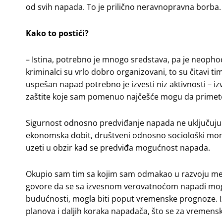
od svih napada. To je prilično neravnopravna borba.
Kako to postići?
– Istina, potrebno je mnogo sredstava, pa je neophod
kriminalci su vrlo dobro organizovani, to su čitavi timo
uspešan napad potrebno je izvesti niz aktivnosti – i
zaštite koje sam pomenuo najčešće mogu da primete n
Sigurnost odnosno predviđanje napada ne uključuju s
ekonomska dobit, društveni odnosno sociološki moment
uzeti u obzir kad se predviđa mogućnost napada.
Okupio sam tim sa kojim sam odmakao u razvoju meto
govore da se sa izvesnom verovatnoćom napadi mogu 
budućnosti, mogla biti poput vremenske prognoze. I
planova i daljih koraka napadača, što se za vremen