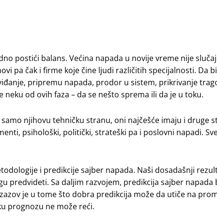
no postići balans. Većina napada u novije vreme nije slučaj
vi pa čak i firme koje čine ljudi različitih specijalnosti. Da b
zviđanje, pripremu napada, prodor u sistem, prikrivanje trag
eku od ovih faza – da se nešto sprema ili da je u toku.
amo njihovu tehničku stranu, oni najčešće imaju i druge s
i, psihološki, politički, strateški pa i poslovni napadi. Sv
dologije i predikcije sajber napada. Naši dosadašnji rezul
predvideti. Sa daljim razvojem, predikcija sajber napada b
zazov je u tome što dobra predikcija može da utiče na pr
sku prognozu ne može reći.