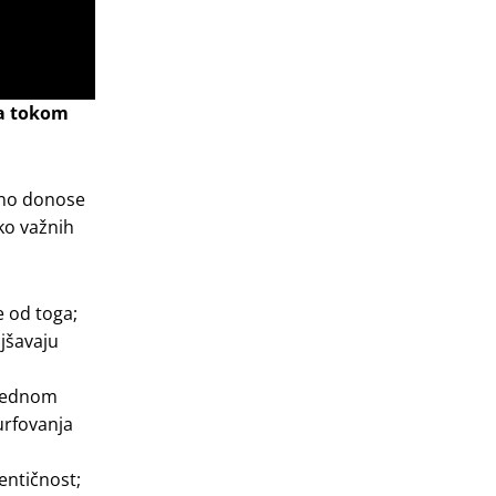
ma tokom
ično donose
iko važnih
e od toga;
ljšavaju
a jednom
surfovanja
tentičnost;