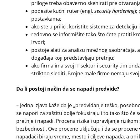
priloge treba obavezno skenirati pre otvaranja
podesite kućni ruter (engl.
security hardening
);
postavkama;
ako ste u prilici, koristite sisteme za detekcij
redovno se informišite tako što ćete pratiti kre
izvori;
postoje alati za analizu mrežnog saobraćaja, a
događaja koji predstavljaju pretnju;
ako firma ima svoj IT sektor i security tim ond
striktno slediti. Brojne male firme nemaju svo
Da li postoji način da se napadi predvide?
– Jedna izjava kaže da je „predviđanje teško, poseb
se napori za zaštitu bolje fokusiraju i to tako što 
pretnje i napadi. Procena rizika i upravljanje rizikom
bezbednosti. Ove procene uključuju i da se procene v
napadači biraju vreme, mesto i ciljeve napada, a on