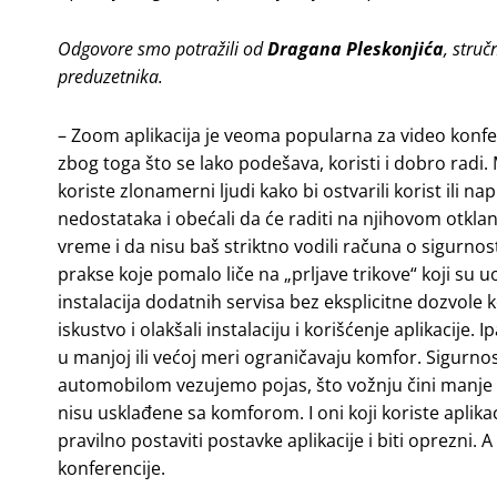
Odgovore smo potražili od
Dragana Pleskonjića
, stru
preduzetnika.
– Zoom aplikacija je veoma popularna za video konfere
zbog toga što se lako podešava, koristi i dobro radi
koriste zlonamerni ljudi kako bi ostvarili korist ili 
nedostataka i obećali da će raditi na njihovom otklan
vreme i da nisu baš striktno vodili računa o sigurnost
prakse koje pomalo liče na „prljave trikove“ koji su 
instalacija dodatnih servisa bez eksplicitne dozvole ko
iskustvo i olakšali instalaciju i korišćenje aplikacije. 
u manjoj ili većoj meri ograničavaju komfor. Sigurno
automobilom vezujemo pojas, što vožnju čini manje
nisu usklađene sa komforom. I oni koji koriste apli
pravilno postaviti postavke aplikacije i biti oprezni. 
konferencije.