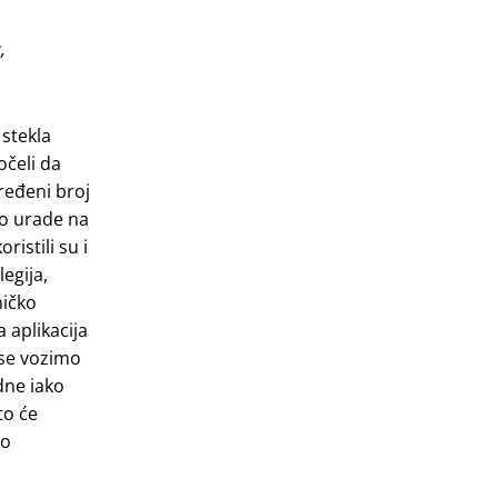
,
 stekla
očeli da
dređeni broj
to urade na
istili su i
egija,
ničko
a aplikacija
 se vozimo
dne iako
to će
eo