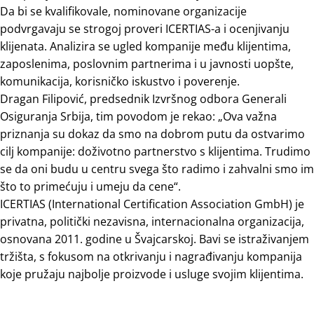
Da bi se kvalifikovale, nominovane organizacije
podvrgavaju se strogoj proveri ICERTIAS-a i ocenjivanju
klijenata. Analizira se ugled kompanije među klijentima,
zaposlenima, poslovnim partnerima i u javnosti uopšte,
komunikacija, korisničko iskustvo i poverenje.
Dragan Filipović, predsednik Izvršnog odbora Generali
Osiguranja Srbija, tim povodom je rekao: „Ova važna
priznanja su dokaz da smo na dobrom putu da ostvarimo
cilj kompanije: doživotno partnerstvo s klijentima. Trudimo
se da oni budu u centru svega što radimo i zahvalni smo im
što to primećuju i umeju da cene“.
ICERTIAS (International Certification Association GmbH) je
privatna, politički nezavisna, internacionalna organizacija,
osnovana 2011. godine u Švajcarskoj. Bavi se istraživanjem
tržišta, s fokusom na otkrivanju i nagrađivanju kompanija
koje pružaju najbolje proizvode i usluge svojim klijentima.