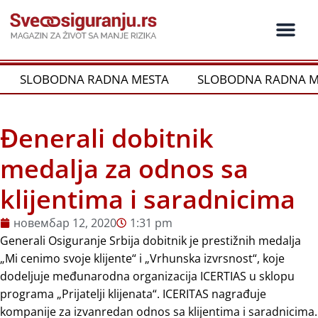
Пређи
на
садржај
Ko je ko u os
Održivost i CSR
Vrste Osig
SLOBODNA RADNA MESTA
SLOBODNA RADNA M
Đenerali dobitnik
medalja za odnos sa
klijentima i saradnicima
новембар 12, 2020
1:31 pm
Generali Osiguranje Srbija dobitnik je prestižnih medalja
„Mi cenimo svoje klijente“ i „Vrhunska izvrsnost“, koje
dodeljuje međunarodna organizacija ICERTIAS u sklopu
programa „Prijatelji klijenata“. ICERITAS nagrađuje
kompanije za izvanredan odnos sa klijentima i saradnicima.