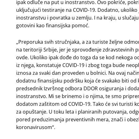
ipak odluče na put u inostranstvo. Ovo pokriće, pokr
uključujući testiranje na COVID-19. Dodatno, ukoliko
inostranstvu i povratka u zemlju. I na kraju, u slučaju
gotovini kao finansijska pomoć.
„Preporuka svih stručnjaka, a za turiste željne odmor
na teritoriji Srbije, jer je sprovođenje zdravstevinih
ovde. Ukoliko ipak dođe do toga da se kod nekoga od
iz njega, konstatuje COVID-19 i zbog toga bude neop
iznosa za svaki dan proveden u bolnici. Na ovaj način
dodatnu finansijsku podršku koja će svakako biti od ko
predsednik Izvršnog odbora DDOR osiguranja i dodao: 
inostranstvo. Mi se brinemo i o njima, te smo pripr
dodatom zaštitom od COVID-19. Tako će svi turisti koj
za opuštanje. U toku leta i planiranih putovanja, od
pored preduzimanja preventivnih mera, znači i obez
koronavirusom“.