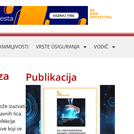
ANIMLJIVOSTI
VRSTE OSIGURANJA
VODIČ
za
Publikacija
ože izazvati
vnih lica.
fekcije
ve koji se