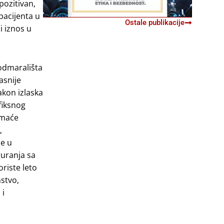
pozitivan,
pacijenta u
Ostale publikacije
i iznos u
 odmarališta
asnije
akon izlaska
fiksnog
imaće
,
će u
guranja sa
riste leto
nstvo,
 i