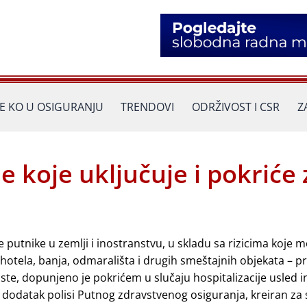
JE KO U OSIGURANJU
TRENDOVI
ODRŽIVOST I CSR
Z
 koje uključuje i pokriće 
putnike u zemlji i inostranstvu, u skladu sa rizicima koje m
otela, banja, odmarališta i drugih smeštajnih objekata – pra
e, dopunjeno je pokrićem u slučaju hospitalizacije usled in
odatak polisi Putnog zdravstvenog osiguranja, kreiran za s