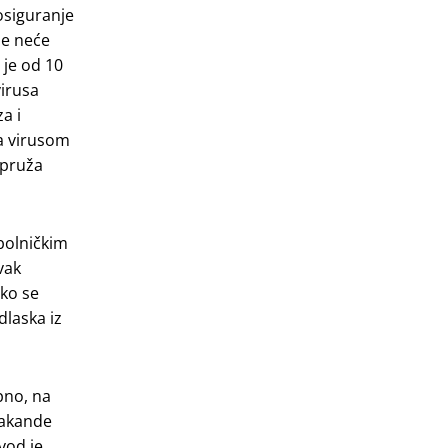
osiguranje
je neće
 je od 10
virusa
a i
sa virusom
 pruža
bolničkim
vak
iko se
dlaska iz
pno, na
nakande
vod je