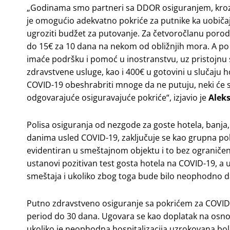
„Godinama smo partneri sa DDOR osiguranjem, kroz 
je omogućio adekvatno pokriće za putnike ka uobiča
ugroziti budžet za putovanje. Za četvoročlanu porodi
do 15€ za 10 dana na nekom od obližnjih mora. A po c
imaće podršku i pomoć u inostranstvu, uz pristojnu 
zdravstvene usluge, kao i 400€ u gotovini u slučaju ho
COVID-19 obeshrabriti mnoge da ne putuju, neki će 
odgovarajuće osiguravajuće pokriće“, izjavio je
Aleks
Polisa osiguranja od nezgode za goste hotela, banja
danima usled COVID-19, zaključuje se kao grupna polisa
evidentiran u smeštajnom objektu i to bez ograničenj
ustanovi pozitivan test gosta hotela na COVID-19, a
smeštaja i ukoliko zbog toga bude bilo neophodno d
Putno zdravstveno osiguranje sa pokrićem za COVID-1
period do 30 dana. Ugovara se kao doplatak na osnov
ukoliko je neophodna hospitalizacija uzrokovana bo