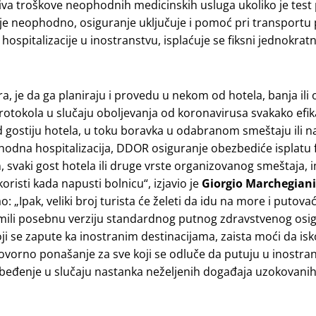
iva troškove neophodnih medicinskih usluga ukoliko je test 
 je neophodno, osiguranje uključuje i pomoć pri transportu 
 hospitalizacije u inostranstvu, isplaćuje se fiksni jednokratn
a, je da ga planiraju i provedu u nekom od hotela, banja ili
 protokola u slučaju oboljevanja od koronavirusa svakako efik
 gostiju hotela, u toku boravka u odabranom smeštaju ili n
hodna hospitalizacija, DDOR osiguranje obezbediće isplatu 
, svaki gost hotela ili druge vrste organizovanog smeštaja, 
risti kada napusti bolnicu“, izjavio je
Giorgio Marchegiani
„Ipak, veliki broj turista će želeti da idu na more i putova
emili posebnu verziju standardnog putnog zdravstvenog osi
i se zapute ka inostranim destinacijama, zaista moći da isko
govorno ponašanje za sve koji se odluče da putuju u inostra
beđenje u slučaju nastanka neželjenih događaja uzokovanih