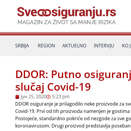
Пређи
на
садржај
SRBIJA
REGION
AKTUELNO
INTERVJU
KO 
DDOR: Putno osiguranje
slučaj Covid-19
јун 25, 2020
5:23 pm
DDOR osiguranje je prilagodilo neke proizvode za sve 
Covid-19. Prvi od tih proizvoda namenjen je gostima h
Postojeće, standardno pokriće od nezgode za sve gost
koronavirusom. Drugi proizvod predstavlja poseban d