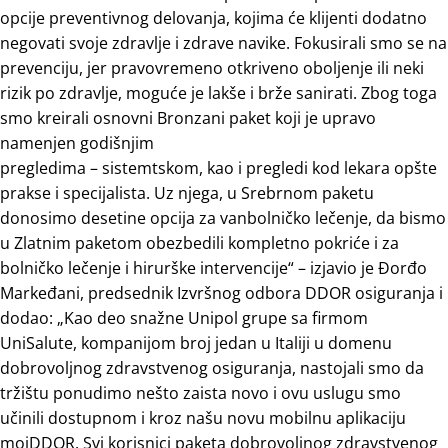
opcije preventivnog delovanja, kojima će klijenti dodatno
negovati svoje zdravlje i zdrave navike. Fokusirali smo se na
prevenciju, jer pravovremeno otkriveno oboljenje ili neki
rizik po zdravlje, moguće je lakše i brže sanirati. Zbog toga
smo kreirali osnovni Bronzani paket koji je upravo
namenjen godišnjim
pregledima – sistemtskom, kao i pregledi kod lekara opšte
prakse i specijalista. Uz njega, u Srebrnom paketu
donosimo desetine opcija za vanbolničko lečenje, da bismo
u Zlatnim paketom obezbedili kompletno pokriće i za
bolničko lečenje i hirurške intervencije“ – izjavio je Đorđo
Markeđani, predsednik Izvršnog odbora DDOR osiguranja i
dodao: „Kao deo snažne Unipol grupe sa firmom
UniSalute, kompanijom broj jedan u Italiji u domenu
dobrovoljnog zdravstvenog osiguranja, nastojali smo da
tržištu ponudimo nešto zaista novo i ovu uslugu smo
učinili dostupnom i kroz našu novu mobilnu aplikaciju
mojDDOR. Svi korisnici paketa dobrovoljnog zdravstvenog