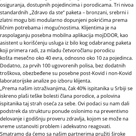
osiguranja, dostupnih pojedincima i porodicama. Tri nivoa
standardnih „Zdravo da ste“ paketa – bronzani, srebrni i
zlatni mogu biti modularno dopunjeni pokrićima prema
ličnim potrebama i mogućnostima. Klijentima je na
raspolaganju posebna mobilna aplikacija mojDDOR, kao
asistent u korišćenju usluga iz bilo kog odabranog paketa
koji primera radi, za mladu četvoročlanu porodicu
košta mesečno oko 40 evra, odnosno oko 10 za pojedinca.
Dodatno, za prvih 100 ugovorenih polisa, bez dodatnih
troškova, obezbeđene su posebne post-Kovid i non-Kovid
laboratorijske analize po izboru klijenta.
„Prema našim istraživanjima, čak 40% ispitanika u Srbiji se
iskreno plaši teške bolesti člana porodice, a polovina
ispitanika taj strah oseća za sebe. Ovi podaci su nam dali
podstrek da strukturu ponude oslonimo na preventivno
delovanje i godišnju proveru zdravlja, kojom se može na
vreme ustanoviti problem i adekvatno reagovati.
Smatramo da ćemo sa našim partnerima pružiti široke