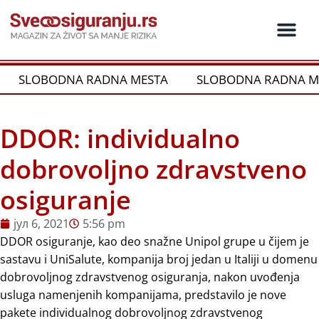
Пређи
на
садржај
Ko je ko u os
Održivost i CSR
Vrste Osig
SLOBODNA RADNA MESTA
SLOBODNA RADNA M
DDOR: individualno
dobrovoljno zdravstveno
osiguranje
јул 6, 2021
5:56 pm
DDOR osiguranje, kao deo snažne Unipol grupe u čijem je
sastavu i UniSalute, kompanija broj jedan u Italiji u domenu
dobrovoljnog zdravstvenog osiguranja, nakon uvođenja
usluga namenjenih kompanijama, predstavilo je nove
pakete individualnog dobrovoljnog zdravstvenog