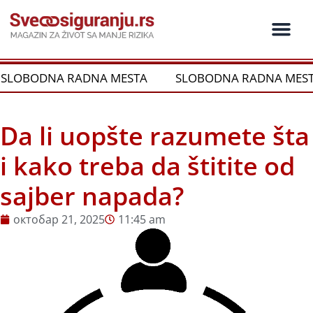
Пређи
на
садржај
Ko je ko u os
Održivost i CSR
Vrste Osig
BODNA RADNA MESTA
SLOBODNA RADNA MESTA
Da li uopšte razumete šta
i kako treba da štitite od
sajber napada?
октобар 21, 2025
11:45 am