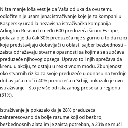
Ništa manje loša vest je da Vaša odluka da ovu temu
odložite nije usamljena: istraživanje koje je za kompaniju
Kaspersky uradila nezavisna istraživačka kompanija
Arlington Research među 600 preduzeća širom Evrope,
pokazalo je da čak 30% preduzeća nije sigurno u to da rizici
koje predstavljaju dobavljači u oblasti sajber bezbednosti –
zaista odražavaju stvarne opasnosti sa kojima se suočava
preduzeće njihovog opsega. Upravo to i njih sprečava da
krenu u akciju, te ostaju u reaktivnom modu. Zbunjenost
oko stvarnih rizika za svoje preduzeće u odnosu na tvrdnje
dobavljača muči i 40% preduzeća u Srbiji, pokazalo je ovo
istraživanje – što je više od iskazanog proseka u regionu
(31%).
Istraživanje je pokazalo da je 28% preduzeća
zainteresovano da bolje razume koji od bezbroj
bezbednosnih alata im je zaista potreban, a 23% se muči