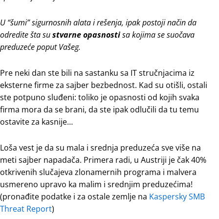
U “šumi” sigurnosnih alata i rešenja, ipak postoji način da
odredite šta su
stvarne opasnosti
sa kojima se suočava
preduzeće poput Vašeg.
Pre neki dan ste bili na sastanku sa IT stručnjacima iz
eksterne firme za sajber bezbednost. Kad su otišli, ostali
ste potpuno sluđeni: toliko je opasnosti od kojih svaka
firma mora da se brani, da ste ipak odlučili da tu temu
ostavite za kasnije…
Loša vest je da su mala i srednja preduzeća sve više na
meti sajber napadača. Primera radi, u Austriji je čak 40%
otkrivenih slučajeva zlonamernih programa i malvera
usmereno upravo ka malim i srednjim preduzećima!
(pronađite podatke i za ostale zemlje na
Kaspersky SMB
Threat Report
)