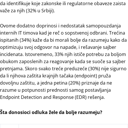
da identifikuje koje zakonske ili regulatorne obaveze zaista
važe za njih (32% u Srbiji).
Ovome dodatno doprinosi i nedostatak samopouzdanja
internih IT timova kad je reč o sopstvenoj odbrani. Trećina
ispitanih (34%) kaže da bi morali bolje da razumeju kako da
optimizuju svoj odgovor na napade, i rešavanje sajber
incidenata. Istovremeno, 33% njih ističe potrebu za boljom
obukom zaposlenih za reagovanje kada se suoče sa sajber
pretnjama. Skoro svako treće preduzeće (30%) nije sigurno
da li njihova zaštita krajnjih tačaka (endpoint) pruža
dovoljnu zaštitu, a jedna petina (20%) priznaje da ne
razume u potpunosti prednosti samog postavljanja
Endpoint Detection and Response (EDR) rešenja.
Šta donosioci odluka žele da bolje razumeju?