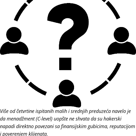
Više od četvrtine ispitanih malih i srednjih preduzeća navelo je
da menadžment (C-level) uopšte ne shvata da su hakerski
napadi direktno povezani sa finansijskim gubicima, reputacijom
i poverenjem klijenata.