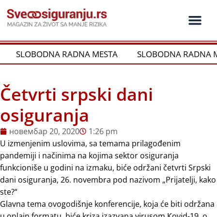
Пређи
на
садржај
Ko je ko u os
Održivost i CSR
Vrste Osig
SLOBODNA RADNA MESTA
SLOBODNA RADNA M
Četvrti srpski dani
osiguranja
новембар 20, 2020
1:26 pm
U izmenjenim uslovima, sa temama prilagođenim
pandemiji i načinima na kojima sektor osiguranja
funkcioniše u godini na izmaku, biće održani četvrti Srpski
dani osiguranja, 26. novembra pod nazivom „Prijatelji, kako
ste?“
Glavna tema ovogodišnje konferencije, koja će biti održana
u onlajn formatu, biće kriza izazvana virusom Кovid-19, o