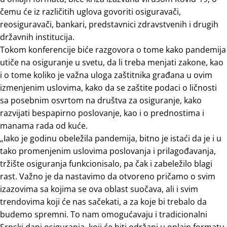
čemu će iz različitih uglova govoriti osiguravači,
reosiguravači, bankari, predstavnici zdravstvenih i drugih
državnih institucija.
Tokom konferencije biće razgovora o tome kako pandemija
utiče na osiguranje u svetu, da li treba menjati zakone, kao
i o tome koliko je važna uloga zaštitnika građana u ovim
izmenjenim uslovima, kako da se zaštite podaci o ličnosti
sa posebnim osvrtom na društva za osiguranje, kako
razvijati bespapirno poslovanje, kao i o prednostima i
manama rada od kuće.
„Iako je godinu obeležila pandemija, bitno je istaći da je i u
tako promenjenim uslovima poslovanja i prilagođavanja,
tržište osiguranja funkcionisalo, pa čak i zabeležilo blagi
rast. Važno je da nastavimo da otvoreno pričamo o svim
izazovima sa kojima se ova oblast suočava, ali i svim
trendovima koji će nas sačekati, a za koje bi trebalo da
budemo spremni. To nam omogućavaju i tradicionalni
Srpski dani osiguranja, koji će biti održani u onlajn formatu