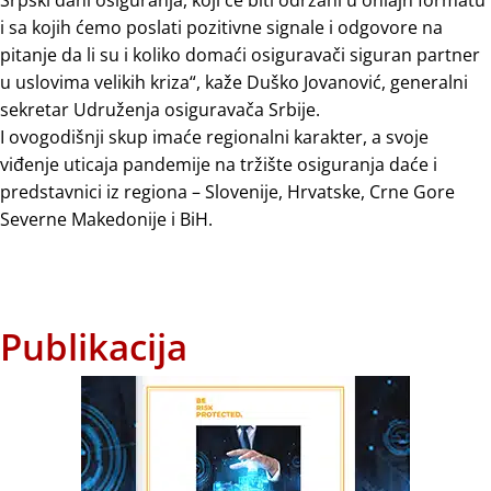
i sa kojih ćemo poslati pozitivne signale i odgovore na
pitanje da li su i koliko domaći osiguravači siguran partner
u uslovima velikih kriza“, kaže Duško Jovanović, generalni
sekretar Udruženja osiguravača Srbije.
I ovogodišnji skup imaće regionalni karakter, a svoje
viđenje uticaja pandemije na tržište osiguranja daće i
predstavnici iz regiona – Slovenije, Hrvatske, Crne Gore
Severne Makedonije i BiH.
Publikacija