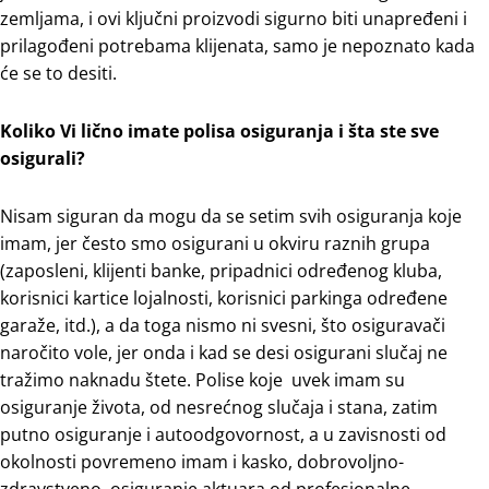
zemljama, i ovi ključni proizvodi sigurno biti unapređeni i
prilagođeni potrebama klijenata, samo je nepoznato kada
će se to desiti.
Koliko Vi lično imate polisa osiguranja i šta ste sve
osigurali?
Nisam siguran da mogu da se setim svih osiguranja koje
imam, jer često smo osigurani u okviru raznih grupa
(zaposleni, klijenti banke, pripadnici određenog kluba,
korisnici kartice lojalnosti, korisnici parkinga određene
garaže, itd.), a da toga nismo ni svesni, što osiguravači
naročito vole, jer onda i kad se desi osigurani slučaj ne
tražimo naknadu štete. Polise koje uvek imam su
osiguranje života, od nesrećnog slučaja i stana, zatim
putno osiguranje i autoodgovornost, a u zavisnosti od
okolnosti povremeno imam i kasko, dobrovoljno-