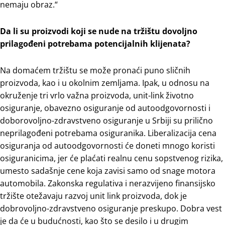
nemaju obraz.“
Da li su proizvodi koji se nude na tržištu dovoljno
prilagođeni potrebama potencijalnih klijenata?
Na domaćem tržištu se može pronaći puno sličnih
proizvoda, kao i u okolnim zemljama. Ipak, u odnosu na
okruženje tri vrlo važna proizvoda, unit-link životno
osiguranje, obavezno osiguranje od autoodgovornosti i
doborovoljno-zdravstveno osiguranje u Srbiji su prilično
neprilagođeni potrebama osiguranika. Liberalizacija cena
osiguranja od autoodgovornosti će doneti mnogo koristi
osiguranicima, jer će plaćati realnu cenu sopstvenog rizika,
umesto sadašnje cene koja zavisi samo od snage motora
automobila. Zakonska regulativa i nerazvijeno finansijsko
tržište otežavaju razvoj unit link proizvoda, dok je
dobrovoljno-zdravstveno osiguranje preskupo. Dobra vest
je da će u budućnosti, kao što se desilo i u drugim