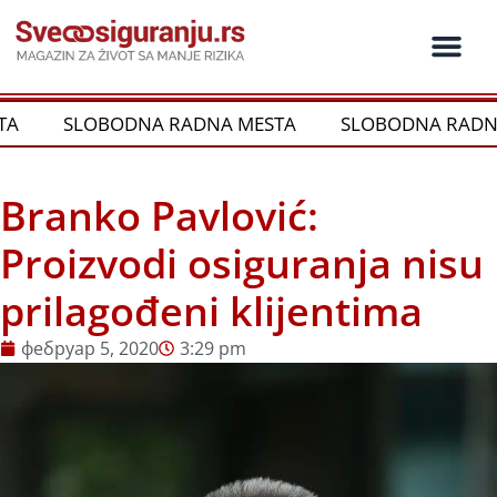
Пређи
на
садржај
SLOBODNA RADNA MESTA
SLOBODNA RADNA 
Branko Pavlović:
Proizvodi osiguranja nisu
prilagođeni klijentima
фебруар 5, 2020
3:29 pm