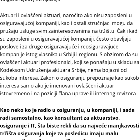
Aktuari i ovlašćeni aktuari, naročito ako nisu zaposleni u
osiguravajućoj kompaniji, kao i ostali stručnjaci mogu da
pružaju usluge svim zainteresovanima na tržištu. Čak i kad
su zaposleni u osiguravajućoj kompaniji, često obavljaju
poslove i za druge osiguravajuće i reosiguravajuće
kompanije istog vlasnika u Srbiji i regionu. S obzirom da su
ovlašćeni aktuari profesionalci, koji se ponašaju u skladu sa
Kodeksom Udruženja aktuara Srbije, nema bojazni od
sukoba interesa. Zakon o osiguranju prepoznaje kao sukob
interesa samo ako je imenovani ovlašćeni aktuar
istovremeno i na poziciji člana uprave ili internog revizora.
Kao neko ko je radio u osiguranju, u kompaniji, i sada
radi samostalno, kao konsultant za aktuarstvo,
osiguranje i IT, šta biste rekli da su najveće manjkavosti
tržišta osiguranja koje za posledicu imaju malu