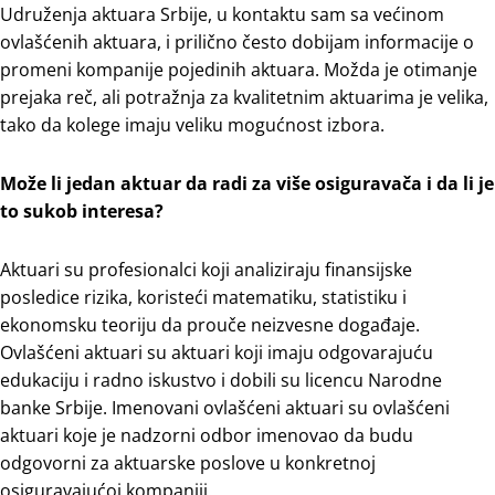
Udruženja aktuara Srbije, u kontaktu sam sa većinom
ovlašćenih aktuara, i prilično često dobijam informacije o
promeni kompanije pojedinih aktuara. Možda je otimanje
prejaka reč, ali potražnja za kvalitetnim aktuarima je velika,
tako da kolege imaju veliku mogućnost izbora.
Može li jedan aktuar da radi za više osiguravača i da li je
to sukob interesa?
Aktuari su profesionalci koji analiziraju finansijske
posledice rizika, koristeći matematiku, statistiku i
ekonomsku teoriju da prouče neizvesne događaje.
Ovlašćeni aktuari su aktuari koji imaju odgovarajuću
edukaciju i radno iskustvo i dobili su licencu Narodne
banke Srbije. Imenovani ovlašćeni aktuari su ovlašćeni
aktuari koje je nadzorni odbor imenovao da budu
odgovorni za aktuarske poslove u konkretnoj
osiguravajućoj kompaniji.