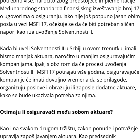
potrebno više, naročito zbog predstojeće implementacije
Međunarodnog standarda finansijskog izveštavanja broj 17
o ugovorima o osiguranju. Iako nije još potpuno jasan obim
posla u vezi MSFI 17, očekuje se da će biti potreban sličan
napor, kao i za uvođenje Solventnosti II.
Kada bi uveli Solventnosti II u Srbiji u ovom trenutku, imali
bismo manjak aktuara, naročito u manjim osiguravajućim
kompanijama. Ipak, s obzirom da će procesi uvođenja
Solventnosti II i MSFI 17 potrajati više godina, osiguravajuće
kompanije će imati dovoljno vremena da se prilagode,
organizuju poslove i obrazuju ili zaposle dodatne aktuare,
kako se bude ukazivala potreba za njima.
Otimaju li osiguravači među sobom aktuare?
Kao i na svakom drugom tržištu, zakon ponude i potražnje
upravlja zapošljavanjem aktuara. Kao predsednik