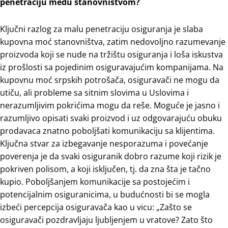
penetraciju među stanovništvom?
Ključni razlog za malu penetraciju osiguranja je slaba
kupovna moć stanovništva, zatim nedovoljno razumevanje
proizvoda koji se nude na tržištu osiguranja i loša iskustva
iz prošlosti sa pojedinim osiguravajućim kompanijama. Na
kupovnu moć srpskih potrošača, osiguravači ne mogu da
utiču, ali probleme sa sitnim slovima u Uslovima i
nerazumljivim pokrićima mogu da reše. Moguće je jasno i
razumljivo opisati svaki proizvod i uz odgovarajuću obuku
prodavaca znatno poboljšati komunikaciju sa klijentima.
Ključna stvar za izbegavanje nesporazuma i povećanje
poverenja je da svaki osiguranik dobro razume koji rizik je
pokriven polisom, a koji isključen, tj. da zna šta je tačno
kupio. Poboljšanjem komunikacije sa postojećim i
potencijalnim osiguranicima, u budućnosti bi se mogla
izbeći percepcija osiguravača kao u vicu: „Zašto se
osiguravači pozdravljaju ljubljenjem u vratove? Zato što