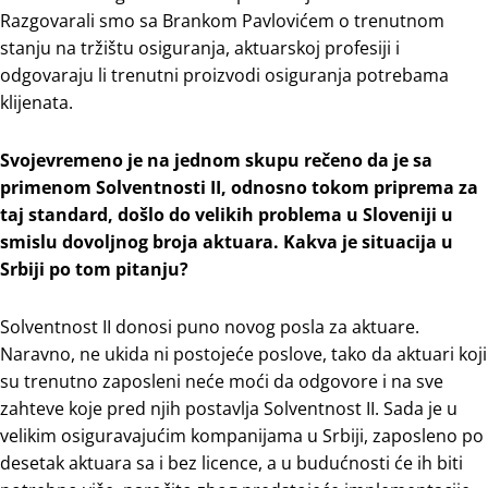
Razgovarali smo sa Brankom Pavlovićem o trenutnom
stanju na tržištu osiguranja, aktuarskoj profesiji i
odgovaraju li trenutni proizvodi osiguranja potrebama
klijenata.
Svojevremeno je na jednom skupu rečeno da je sa
primenom Solventnosti II, odnosno tokom priprema za
taj standard, došlo do velikih problema u Sloveniji u
smislu dovoljnog broja aktuara. Kakva je situacija u
Srbiji po tom pitanju?
Solventnost II donosi puno novog posla za aktuare.
Naravno, ne ukida ni postojeće poslove, tako da aktuari koji
su trenutno zaposleni neće moći da odgovore i na sve
zahteve koje pred njih postavlja Solventnost II. Sada je u
velikim osiguravajućim kompanijama u Srbiji, zaposleno po
desetak aktuara sa i bez licence, a u budućnosti će ih biti