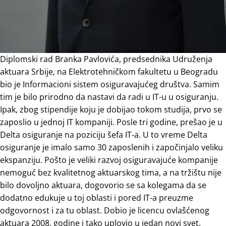
Diplomski rad Branka Pavlovića, predsednika Udruženja
aktuara Srbije, na Elektrotehničkom fakultetu u Beogradu
bio je Informacioni sistem osiguravajućeg društva. Samim
tim je bilo prirodno da nastavi da radi u IT-u u osiguranju.
Ipak, zbog stipendije koju je dobijao tokom studija, prvo se
zaposlio u jednoj IT kompaniji. Posle tri godine, prešao je u
Delta osiguranje na poziciju šefa IT-a. U to vreme Delta
osiguranje je imalo samo 30 zaposlenih i započinjalo veliku
ekspanziju. Pošto je veliki razvoj osiguravajuće kompanije
nemoguć bez kvalitetnog aktuarskog tima, a na tržištu nije
bilo dovoljno aktuara, dogovorio se sa kolegama da se
dodatno edukuje u toj oblasti i pored IT-a preuzme
odgovornost i za tu oblast. Dobio je licencu ovlašćenog
aktuara 2008. godine i tako uplovio u jedan novi svet.