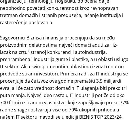
organizaciju, tehnologiju i logistiku, do ocena da je
neophodno povećati konkurentnost kroz ravnopravan
tretman domaćih i stranih preduzeća, jačanje institucija i
rasterećenje poslovanja.
Sagovornici Biznisa i finansija procenjuju da su među
proizvodnim delatnostima najveći domaći aduti za „iz-
lazak na crtu“ stranoj konkurenciji autoindustrija,
prehrambena i industrija gume i plastike, a u oblasti usluga
IT sektor. Ali u svim pomenutim oblastima izvoz trenutno
predvode strani investitori. Primera radi, za IT industriju se
procenjuje da će izvoz ove godine premašiti 3,5 milijardi
evra, ali će zato vrednost domaćih IT ulaganja biti preko tri
puta manja. Najveći deo rasta u IT industriji potiče od oko
700 firmi u stranom vlasništvu, koje zapošljavaju preko 77%
radne snage i ostvaruju više od 70% ukupnih prihoda u
našem IT sektoru, navodi se u ediciji BIZNIS TOP 2023/24.