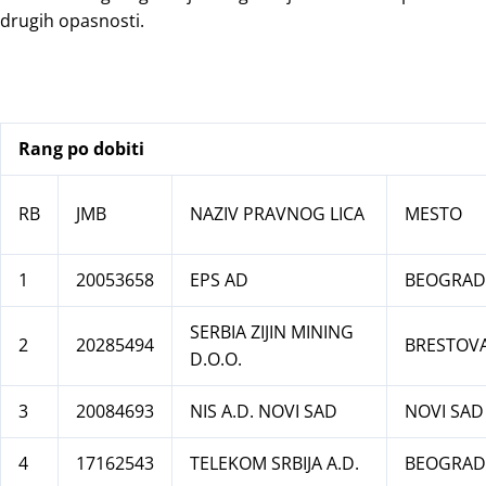
drugih opasnosti.
Rang po dobiti
iznos
RB
JMB
NAZIV PRAVNOG LICA
MESTO
1
20053658
EPS AD
BEOGRAD
SERBIA ZIJIN MINING
2
20285494
BRESTOV
D.O.O.
3
20084693
NIS A.D. NOVI SAD
NOVI SAD
4
17162543
TELEKOM SRBIJA A.D.
BEOGRAD