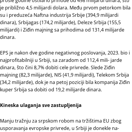
prošle godine ostvario prihode od 498 milijardi dinara, što
je približno 4,5 milijardi dolara. Među prvom petorkom bila
su i preduzeća Naftna industrija Srbije (394,9 milijardi
dinara), Srbijagas (174,2 milijarde), Deleze Srbija (155,5
milijardi) i Ziđin majning sa prihodima od 131,4 milijarde
dinara.
EPS je nakon dve godine negativnog poslovanja, 2023. bio i
najprofitabilniji u Srbiji, sa zaradom od 112,4 mili- jarde
dinara, što čini 8,7% dobiti cele privrede. Slede Ziđin
majning (82,3 milijarde), NIS (41,9 milijardi), Telekom Srbija
(34,2 milijarde), dok je na petoj poziciji bila kompanija Ziđin
kuper Srbija sa dobiti od 19,2 milijarde dinara.
Kineska ulaganja sve zastupljenija
Manju tražnju za srpskom robom na tržištima EU zbog
usporavanja evropske privrede, u Srbiji je donekle na-