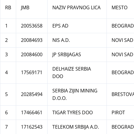
RB
JMB
NAZIV PRAVNOG LICA
MESTO
1
20053658
EPS AD
BEOGRAD
2
20084693
NIS A.D.
NOVI SAD
3
20084600
JP SRBIJAGAS
NOVI SAD
DELHAIZE SERBIA
4
17569171
BEOGRAD
DOO
SERBIA ZIJIN MINING
5
20285494
BRESTOV
D.O.O.
6
17466461
TIGAR TYRES DOO
PIROT
7
17162543
TELEKOM SRBIJA A.D.
BEOGRAD