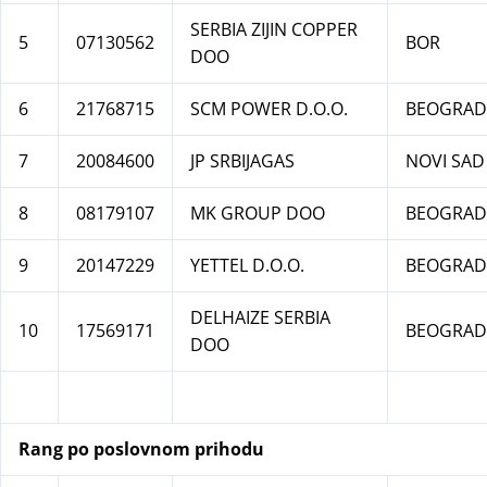
SERBIA ZIJIN COPPER
5
07130562
BOR
DOO
6
21768715
SCM POWER D.O.O.
BEOGRAD
7
20084600
JP SRBIJAGAS
NOVI SAD
8
08179107
MK GROUP DOO
BEOGRAD
9
20147229
YETTEL D.O.O.
BEOGRAD
DELHAIZE SERBIA
10
17569171
BEOGRAD
DOO
Rang po poslovnom prihodu
izn