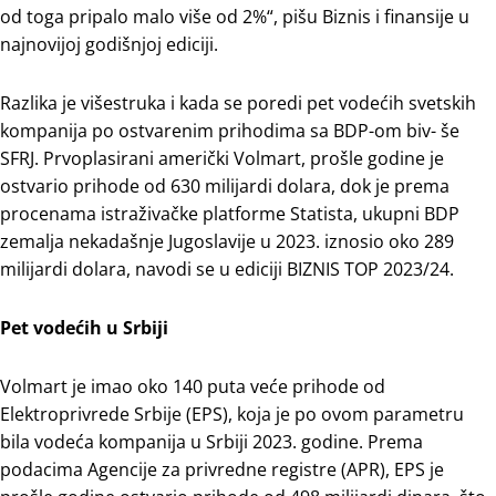
od toga pripalo malo više od 2%“, pišu Biznis i finansije u
najnovijoj godišnjoj ediciji.
Razlika je višestruka i kada se poredi pet vodećih svetskih
kompanija po ostvarenim prihodima sa BDP-om biv- še
SFRJ. Prvoplasirani američki Volmart, prošle godine je
ostvario prihode od 630 milijardi dolara, dok je prema
procenama istraživačke platforme Statista, ukupni BDP
zemalja nekadašnje Jugoslavije u 2023. iznosio oko 289
milijardi dolara, navodi se u ediciji BIZNIS TOP 2023/24.
Pet vodećih u Srbiji
Volmart je imao oko 140 puta veće prihode od
Elektroprivrede Srbije (EPS), koja je po ovom parametru
bila vodeća kompanija u Srbiji 2023. godine. Prema
podacima Agencije za privredne registre (APR), EPS je