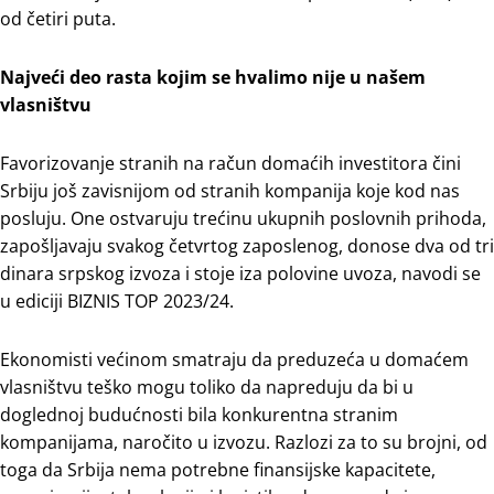
od četiri puta.
Najveći deo rasta kojim se hvalimo nije u našem
vlasništvu
Favorizovanje stranih na račun domaćih investitora čini
Srbiju još zavisnijom od stranih kompanija koje kod nas
posluju. One ostvaruju trećinu ukupnih poslovnih prihoda,
zapošljavaju svakog četvrtog zaposlenog, donose dva od tri
dinara srpskog izvoza i stoje iza polovine uvoza, navodi se
u ediciji BIZNIS TOP 2023/24.
Ekonomisti većinom smatraju da preduzeća u domaćem
vlasništvu teško mogu toliko da napreduju da bi u
doglednoj budućnosti bila konkurentna stranim
kompanijama, naročito u izvozu. Razlozi za to su brojni, od
toga da Srbija nema potrebne finansijske kapacitete,