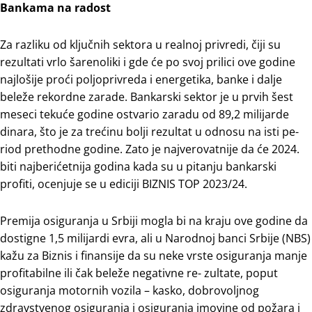
Bankama na radost
Za razliku od ključnih sektora u realnoj privredi, čiji su
rezultati vrlo šarenoliki i gde će po svoj prilici ove godine
najlošije proći poljoprivreda i energetika, banke i dalje
beleže rekordne zarade. Bankarski sektor je u prvih šest
meseci tekuće godine ostvario zaradu od 89,2 milijarde
dinara, što je za trećinu bolji rezultat u odnosu na isti pe-
riod prethodne godine. Zato je najverovatnije da će 2024.
biti najberićetnija godina kada su u pitanju bankarski
profiti, ocenjuje se u ediciji BIZNIS TOP 2023/24.
Premija osiguranja u Srbiji mogla bi na kraju ove godine da
dostigne 1,5 milijardi evra, ali u Narodnoj banci Srbije (NBS)
kažu za Biznis i finansije da su neke vrste osiguranja manje
profitabilne ili čak beleže negativne re- zultate, poput
osiguranja motornih vozila – kasko, dobrovoljnog
zdravstvenog osiguranja i osiguranja imovine od požara i