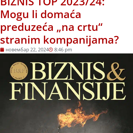
BIZNIS TOP 2023/24:
Mogu li domaća
preduzeća „na crtu“
stranim kompanijama?
новембар 22, 2024
8:46 pm