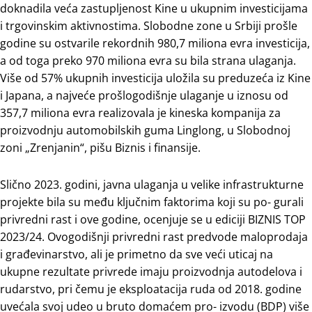
doknadila veća zastupljenost Kine u ukupnim investicijama
i trgovinskim aktivnostima. Slobodne zone u Srbiji prošle
godine su ostvarile rekordnih 980,7 miliona evra investicija,
a od toga preko 970 miliona evra su bila strana ulaganja.
Više od 57% ukupnih investicija uložila su preduzeća iz Kine
i Japana, a najveće prošlogodišnje ulaganje u iznosu od
357,7 miliona evra realizovala je kineska kompanija za
proizvodnju automobilskih guma Linglong, u Slobodnoj
zoni „Zrenjanin“, pišu Biznis i finansije.
Slično 2023. godini, javna ulaganja u velike infrastrukturne
projekte bila su među ključnim faktorima koji su po- gurali
privredni rast i ove godine, ocenjuje se u ediciji BIZNIS TOP
2023/24. Ovogodišnji privredni rast predvode maloprodaja
i građevinarstvo, ali je primetno da sve veći uticaj na
ukupne rezultate privrede imaju proizvodnja autodelova i
rudarstvo, pri čemu je eksploatacija ruda od 2018. godine
uvećala svoj udeo u bruto domaćem pro- izvodu (BDP) više