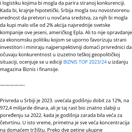
i logistiku kojima bi mogla da parira stranoj konkurenciji.
Kada bi, krajnje hipotetički, Srbija mogla svu novostvorenu
vrednost da pretvori u novčana sredstva, za njih bi mogla
da kupi malo više od 2% akcija najvrednije svetske
kompanije ove jeseni, američkog Epla. Ali to nije opravdanje
za ekonomsku politiku kojom se uporno favorizuju strani
investitori i miniraju najperspektivniji domaći privrednici da
očuvaju konkurentnost u izuzetno teškoj geopolitičkoj
situaciji, ocenjuje se u ediciji
BIZNIS TOP 2023/24
u izdanju
magazina Biznis i finansije.
—————-
Privreda u Srbiji je 2023. uvećala godišnju dobit za 12%, na
972,4 milijarde dinara, ali je taj rast bio znatno slabiji u
poređenju sa 2022. kada je godišnja zarada bila veća za
četvrtinu. U isto vreme, primetna je sve veća koncentracija
na domaćem tržištu. Preko dve petine ukupne