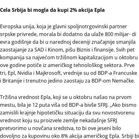
Cela Srbija bi mogla da kupi 2% akcija Epla
Evropska unija, koja je glavni spoljnotrgovinski partner
srpske privrede, morala bi dodatno da ulaže 800 milijar- di
evra godišnje da bi u narednoj deceniji značajnije smanjila
zaostajanje za SAD i Kinom, pišu Biznis i finansije. Svih pet
kompanija sa najvećom tržišnom kapitalizacijom u oktobru
ove godine potiče iz američkog tehnološkog sektora. Prve
tri, Epl, Nvidia i Majkrosoft, vrednije su od BDP-a Francuske
i Britanije i trenutno jedino zaostaju za BDP-om Nemačke.
Tržišna vrednost Epla, koji se u oktobru našao na prvom
mestu, bila je 12 puta viša od BDP-a bivše SFRJ. „Ako bismo
zamislili krajnje hipotetičku situaciju da svu novostvorenu
vrednost koju su proizvele zemlje nekadašnje SFRJ
pretvorimo u novčana sredstva, to bi ove jeseni bilo
dovoljno za kupovinu oko 8% akcija američkog Epla. Srbiji bi