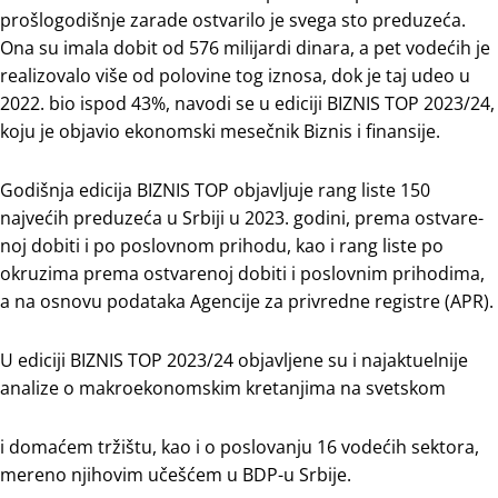
prošlogodišnje zarade ostvarilo je svega sto preduzeća.
Ona su imala dobit od 576 milijardi dinara, a pet vodećih je
realizovalo više od polovine tog iznosa, dok je taj udeo u
2022. bio ispod 43%, navodi se u ediciji BIZNIS TOP 2023/24,
koju je objavio ekonomski mesečnik Biznis i finansije.
Godišnja edicija BIZNIS TOP objavljuje rang liste 150
najvećih preduzeća u Srbiji u 2023. godini, prema ostvare-
noj dobiti i po poslovnom prihodu, kao i rang liste po
okruzima prema ostvarenoj dobiti i poslovnim prihodima,
a na osnovu podataka Agencije za privredne registre (APR).
U ediciji BIZNIS TOP 2023/24 objavljene su i najaktuelnije
analize o makroekonomskim kretanjima na svetskom
i domaćem tržištu, kao i o poslovanju 16 vodećih sektora,
mereno njihovim učešćem u BDP-u Srbije.