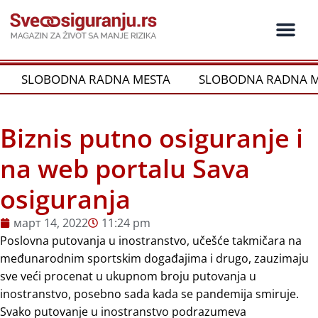
Пређи
на
садржај
SLOBODNA RADNA MESTA
SLOBODNA RADNA M
Biznis putno osiguranje i
na web portalu Sava
osiguranja
март 14, 2022
11:24 pm
Poslovna putovanja u inostranstvo, učešće takmičara na
međunarodnim sportskim događajima i drugo, zauzimaju
sve veći procenat u ukupnom broju putovanja u
inostranstvo, posebno sada kada se pandemija smiruje.
Svako putovanje u inostranstvo podrazumeva