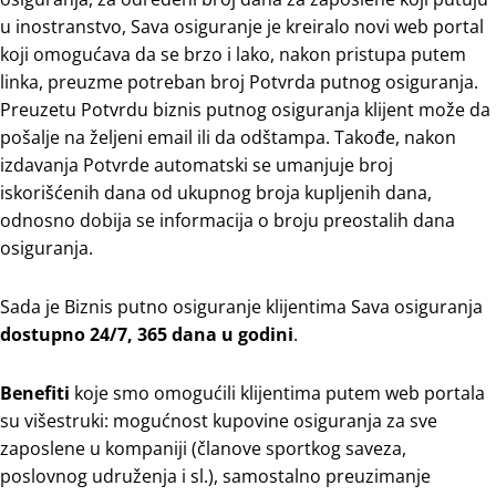
u inostranstvo, Sava osiguranje je kreiralo novi web portal
koji omogućava da se brzo i lako, nakon pristupa putem
linka, preuzme potreban broj Potvrda putnog osiguranja.
Preuzetu Potvrdu biznis putnog osiguranja klijent može da
pošalje na željeni email ili da odštampa. Takođe, nakon
izdavanja Potvrde automatski se umanjuje broj
iskorišćenih dana od ukupnog broja kupljenih dana,
odnosno dobija se informacija o broju preostalih dana
osiguranja.
Sada je Biznis putno osiguranje klijentima Sava osiguranja
dostupno 24/7, 365 dana u godini
.
Benefiti
koje smo omogućili klijentima putem web portala
su višestruki: mogućnost kupovine osiguranja za sve
zaposlene u kompaniji (članove sportkog saveza,
poslovnog udruženja i sl.), samostalno preuzimanje