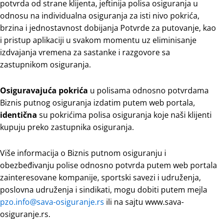
potvrda od strane klijenta, jeftinija polisa osiguranja u
odnosu na individualna osiguranja za isti nivo pokrića,
brzina i jednostavnost dobijanja Potvrde za putovanje, kao
i pristup aplikaciji u svakom momentu uz eliminisanje
izdvajanja vremena za sastanke i razgovore sa
zastupnikom osiguranja.
Osiguravajuća pokrića
u polisama odnosno potvrdama
Biznis putnog osiguranja izdatim putem web portala,
identična
su pokrićima polisa osiguranja koje naši klijenti
kupuju preko zastupnika osiguranja.
Više informacija o Biznis putnom osiguranju i
obezbeđivanju polise odnosno potvrda putem web portala
zainteresovane kompanije, sportski savezi i udruženja,
poslovna udruženja i sindikati, mogu dobiti putem mejla
pzo.info@sava-osiguranje.rs
ili na sajtu www.sava-
osiguranje.rs.