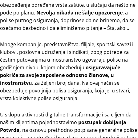
obezbeđenje određene vrste zaštite, u slučaju da nešto ne
pođe po planu.
Nevolja nikada ne šalje upozorenje
, a
polise putnog osiguranja, doprinose da ne brinemo, da se
osećamo bezbedno i da eliminišemo pitanje – Šta, ako…
Mnoge kompanije, predstavništva, filijale, sportski savezi i
klubovi, poslovna udruženja i sindikati, zbog potrebe za
čestim putovanjima u inostranstvo ugovaraju polise na
godišnjem nivou, kojom obezbeđuju
osiguravajuće
pokriće za svoje zaposlene odnosno članove, u
inostranstvu
, za željeni broj dana. Na ovaj način se
obezbeđuje povoljnija polisa osiguranja, koja je, u stvari,
vrsta kolektivne polise osiguranja.
U sklopu aktivnosti digitalne transformacije i sa ciljem da
našim klijentima pojednostavimo
postupak dobijanja
Potvrda,
na osnovu prethodno potpisane generalne polise
osiguranja, za određeni broj dana za zaposlene koji putuju