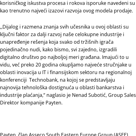
korisničkog iskustva procesa i rokova isporuke navedeni su
kao trenutno najveći izazovi razvoja ovog modela prodaje.
,,Dijalog i razmena znanja svih učesnika u ovoj oblasti su
ključni faktor za dalji razvoj naše celokupne industrije i
unapređenje rešenja koja svako od tržišnih igrača
pojedinačno nudi, kako bismo, svi zajedno, izgradili
digitalno društvo po najboljoj meri građana. Imajući to u
vidu, već preko 20 godina okupljamo najveće stručnjake u
oblasti inovacija u IT i finansijskom sektoru na regionalnoj
konferenciji Technobank, na kojoj se predstavljaju
najnovija tehnološka dostignuća u oblasti bankarstva i
industrije plaćanja,“ naglasio je Nenad Subotić, Group Sales
Direktor kompanije Payten.
Payten, član Asseco South Eastern Europe Group (ASEE),