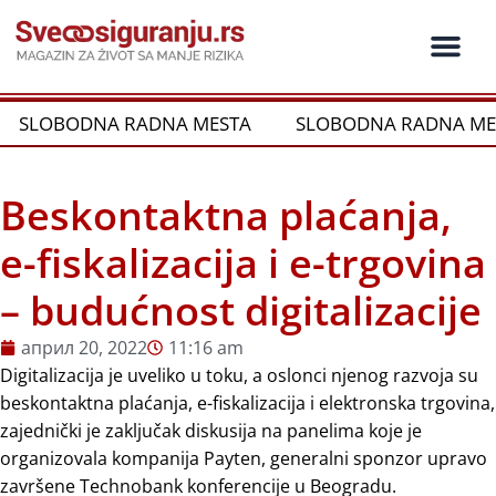
Пређи
на
садржај
Ko je ko u os
Održivost i CSR
Vrste Osig
SLOBODNA RADNA MESTA
SLOBODNA RADNA MES
Beskontaktna plaćanja,
e-fiskalizacija i e-trgovina
– budućnost digitalizacije
април 20, 2022
11:16 am
Digitalizacija je uveliko u toku, a oslonci njenog razvoja su
beskontaktna plaćanja, e-fiskalizacija i elektronska trgovina,
zajednički je zaključak diskusija na panelima koje je
organizovala kompanija Payten, generalni sponzor upravo
završene Technobank konferencije u Beogradu.