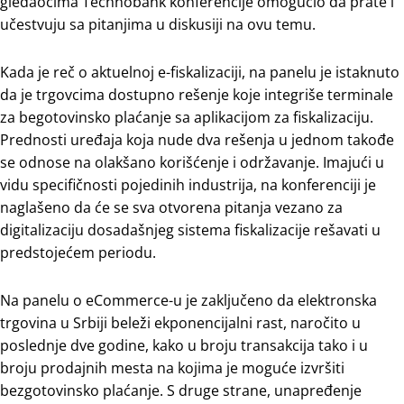
gledaocima Technobank konferencije omogućio da prate i
učestvuju sa pitanjima u diskusiji na ovu temu.
Kada je reč o aktuelnoj e-fiskalizaciji, na panelu je istaknuto
da je trgovcima dostupno rešenje koje integriše terminale
za begotovinsko plaćanje sa aplikacijom za fiskalizaciju.
Prednosti uređaja koja nude dva rešenja u jednom takođe
se odnose na olakšano korišćenje i održavanje. Imajući u
vidu specifičnosti pojedinih industrija, na konferenciji je
naglašeno da će se sva otvorena pitanja vezano za
digitalizaciju dosadašnjeg sistema fiskalizacije rešavati u
predstojećem periodu.
Na panelu o eCommerce-u je zaključeno da elektronska
trgovina u Srbiji beleži ekponencijalni rast, naročito u
poslednje dve godine, kako u broju transakcija tako i u
broju prodajnih mesta na kojima je moguće izvršiti
bezgotovinsko plaćanje. S druge strane, unapređenje