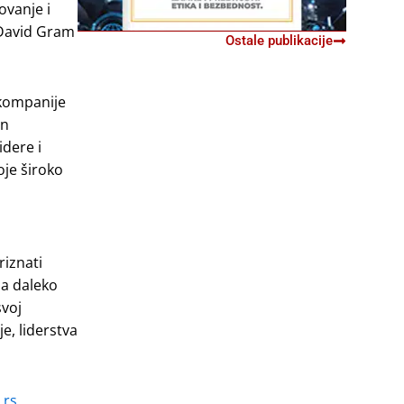
ovanje i
i David Gram
Ostale publikacije
 kompanije
an
idere i
oje široko
riznati
na daleko
svoj
e, liderstva
.rs
.