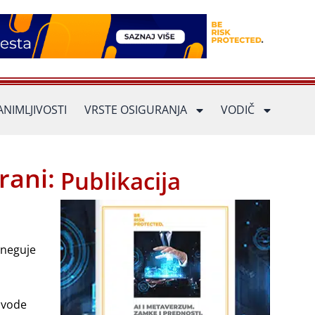
ANIMLJIVOSTI
VRSTE OSIGURANJA
VODIČ
rani:
Publikacija
 neguje
 vode