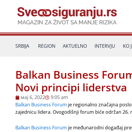
Пређи
на
садржај
SRBIJA
REGION
AKTUELNO
INTERVJU
KO 
Balkan Business Forum
Novi principi liderstva
мај 6, 2022
9:05 am
Balkan Business Forum
je regionalno značajna poslo
zajednicu lidera. Ovogodišnji forum biće održan 26
Balkan Business Forum
je međunarodni događaj prep