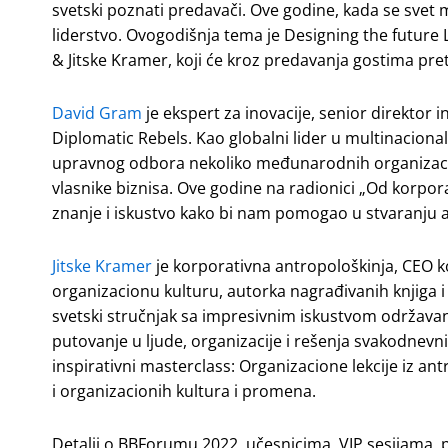
svetski poznati predavači. Ove godine, kada se svet 
liderstvo. Ovogodišnja tema je Designing the future 
& Jitske Kramer, koji će kroz predavanja gostima pret
David Gram
je ekspert za inovacije, senior direktor
Diplomatic Rebels. Kao globalni lider u multinaciona
upravnog odbora nekoliko međunarodnih organizacija, 
vlasnike biznisa. Ove godine na radionici „Od korpor
znanje i iskustvo kako bi nam pomogao u stvaranju an
Jitske Kramer
je korporativna antropološkinja, CEO
organizacionu kulturu, autorka nagrađivanih knjiga i
svetski stručnjak sa impresivnim iskustvom održavan
putovanje u ljude, organizacije i rešenja svakodnevn
inspirativni masterclass: Organizacione lekcije iz ant
i organizacionih kultura i promena.
Detalji o BBForumu 2022, učesnicima, VIP sesijama, 