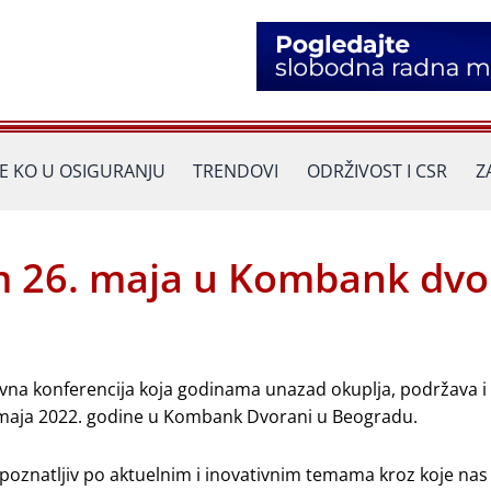
JE KO U OSIGURANJU
TRENDOVI
ODRŽIVOST I CSR
Z
 26. maja u Kombank dvo
vna konferencija koja godinama unazad okuplja, podržava i
. maja 2022. godine u Kombank Dvorani u Beogradu.
oznatljiv po aktuelnim i inovativnim temama kroz koje nas