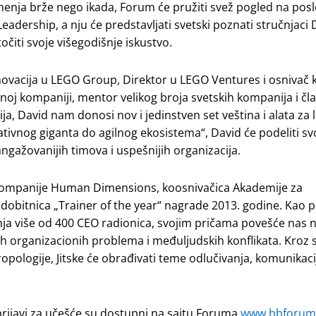
menja brže nego ikada, Forum će pružiti svež pogled na posl
Leadership, a nju će predstavljati svetski poznati stručnjac
očiti svoje višegodišnje iskustvo.
 inovacija u LEGO Group, Direktor u LEGO Ventures i osnivač
lnoj kompaniji, mentor velikog broja svetskih kompanija i čl
David nam donosi nov i jedinstven set veština i alata za l
ativnog giganta do agilnog ekosistema“, David će podeliti sv
gažovanijih timova i uspešnijih organizacija.
 kompanije Human Dimensions, koosnivačica Akademije za
 dobitnica „Trainer of the year“ nagrade 2013. godine. Kao p
ja više od 400 CEO radionica, svojim pričama povešće nas 
ih organizacionih problema i međuljudskih konflikata. Kroz 
ropologije, Jitske će obrađivati teme odlučivanja, komunikacij
prijavi za učešće su dostupni na sajtu Foruma
www.bbforum