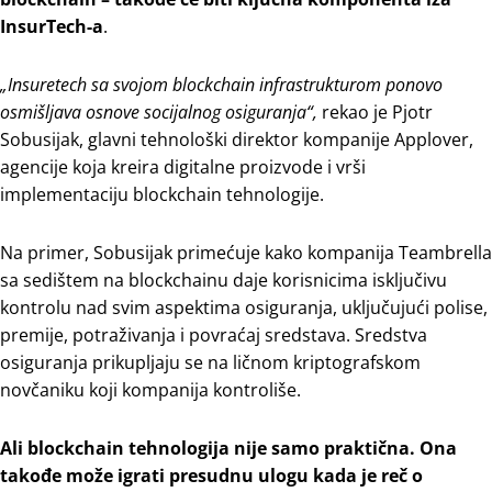
InsurTech-a
.
„Insuretech sa svojom blockchain infrastrukturom ponovo
osmišljava osnove socijalnog osiguranja“,
rekao je Pjotr
Sobusijak, glavni tehnološki direktor kompanije Applover,
agencije koja kreira digitalne proizvode i vrši
implementaciju blockchain tehnologije.
Na primer, Sobusijak primećuje kako kompanija Teambrella
sa sedištem na blockchainu daje korisnicima isključivu
kontrolu nad svim aspektima osiguranja, uključujući polise,
premije, potraživanja i povraćaj sredstava. Sredstva
osiguranja prikupljaju se na ličnom kriptografskom
novčaniku koji kompanija kontroliše.
Ali blockchain tehnologija nije samo praktična. Ona
takođe može igrati presudnu ulogu kada je reč o