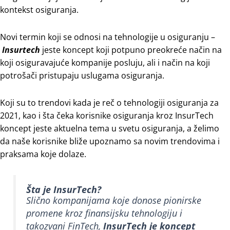
kontekst osiguranja.
Novi termin koji se odnosi na tehnologije u osiguranju –
Insurtech
jeste koncept koji potpuno preokreće način na
koji osiguravajuće kompanije posluju, ali i način na koji
potrošači pristupaju uslugama osiguranja.
Koji su to trendovi kada je reč o tehnologiji osiguranja za
2021, kao i šta čeka korisnike osiguranja kroz InsurTech
koncept jeste aktuelna tema u svetu osiguranja, a želimo
da naše korisnike bliže upoznamo sa novim trendovima i
praksama koje dolaze.
Šta je InsurTech?
Slično kompanijama koje donose pionirske
promene kroz finansijsku tehnologiju i
takozvani FinTech,
InsurTech je koncept