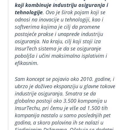
koji kombinuje industriju osiguranja i
tehnologije
. Ovo je širok pojam koji se
odnosi na inovacije u tehnologiji, kao i
softverima kojima je cilj da promene
postojeće prakse i unaprede industriju
osiguranja. Na kraju, cilj koji stoji iza
InsurTech sistema je da se osiguranje
poboljša i učini maksimalno isplativim i
efikasnim.
Sam koncept se pojavio oko 2010. godine, i
ubrzo je doživeo ekspanziju u glavne tokove
industrije osiguranja. Smatra se da
globalno postoji oko 3.500 kompanija u
InsurTechu, pri čemu je više od 1.500 tih
kompanija nastalo u samo poslednjih pet
godina, a skoro polovina ih se nalazi u
Sjedinjenim Državama. Očekuje se dodatni