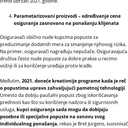
trend ubrzati 2021. godine.
Parametarizovani proizvodi – određivanje cene
osiguranja zasnovano na ponašanju klijenata
Osiguravači obično nude kupcima popuste za
preduzimanje dodatnih mera za smanjenje njihovog rizika.
Na primer, osiguravači nagrađuju nepušače. Osiguravajuća
društva često nude popuste za dobre prakse u recimo
vožnji ili za korišćenje uređaja protiv krađe.
Međutim,
2021. doneće kreativnije programe kada je reč
o popustima upravo zahvaljujući pametnoj tehnologiji
.
Umesto da dobiju paušalni popust zbog iskorišćavanja
prednosti kao što su korišćenje nadzora ili sigurnosnih
usluga,
kupci osiguranja sada mogu da dobijaju
posebne ili specijalne popuste na osnovu svog
individualnog ponašanja
, rekao je Bret Jurgens, suosnivač