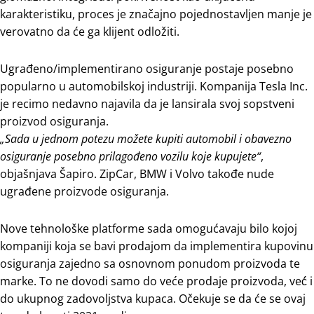
karakteristiku, proces je značajno pojednostavljen manje je
verovatno da će ga klijent odložiti.
Ugrađeno/implementirano osiguranje postaje posebno
popularno u automobilskoj industriji. Kompanija Tesla Inc.
je recimo nedavno najavila da je lansirala svoj sopstveni
proizvod osiguranja.
„Sada u jednom potezu možete kupiti automobil i obavezno
osiguranje posebno prilagođeno vozilu koje kupujete“
,
objašnjava Šapiro. ZipCar, BMW i Volvo takođe nude
ugrađene proizvode osiguranja.
Nove tehnološke platforme sada omogućavaju bilo kojoj
kompaniji koja se bavi prodajom da implementira kupovinu
osiguranja zajedno sa osnovnom ponudom proizvoda te
marke. To ne dovodi samo do veće prodaje proizvoda, već́ i
do ukupnog zadovoljstva kupaca. Očekuje se da će se ovaj