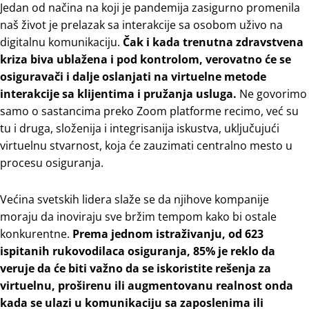
Jedan od načina na koji je pandemija zasigurno promenila
naš život je prelazak sa interakcije sa osobom uživo na
digitalnu komunikaciju.
Čak i kada trenutna zdravstvena
kriza biva ublažena i pod kontrolom, verovatno će se
osiguravači i dalje oslanjati na virtuelne metode
interakcije sa klijentima i pružanja usluga.
Ne govorimo
samo o sastancima preko Zoom platforme recimo, već su
tu i druga, složenija i integrisanija iskustva, uključujući
virtuelnu stvarnost, koja će zauzimati centralno mesto u
procesu osiguranja.
Većina svetskih lidera slaže se da njihove kompanije
moraju da inoviraju sve bržim tempom kako bi ostale
konkurentne.
Prema jednom istraživanju, od 623
ispitanih rukovodilaca osiguranja, 85% je reklo da
veruje da će biti važno da se iskoristite rešenja za
virtuelnu, proširenu ili augmentovanu realnost onda
kada se ulazi u komunikaciju sa zaposlenima ili