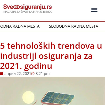
Пређи
на
садржај
Ko je ko u os
Održivost i CSR
Vrste Osig
A RADNA MESTA
SLOBODNA RADNA MESTA
SL
5 tehnoloških trendova u
industriji osiguranja za
2021. godinu
април 22, 2021
8:21 pm