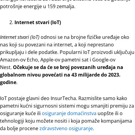
potrošnje energije u 159 zemalja.
Internet stvari (IoT)
Internet stvari (IoT)
odnosi se na brojne fizičke uređaje oko
nas koji su povezani na internet, a koji neprestano
prikupljaju i dele podatke. Popularni IoT proizvodi uključuju
Amazon-ov Echo, Apple-ov pametni sat i Google-ov
Nest.
Očekuje se da će se broj povezanih uređaja na
globalnom nivou povećati na 43 milijarde do 2023.
godine
.
IoT postaje glavni deo InsurTecha. Razmislite samo kako
pametni kućni sigurnosni sistemi mogu smanjiti premiju za
osiguranje kuće ili
osiguranje domaćinstva
uopšte ili o
tehnologiji koju možete nositi i koja pomaže kompanijama
da bolje procene
zdravstveno osiguranje
.