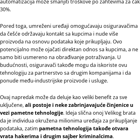
automatizacija može smanjiti troškove po zahtevima za čak
30%.
Pored toga, umreženi uređaji omogućavaju osiguravačima
da češće održavaju kontakt sa kupcima i nude više
proizvoda na osnovu podataka koje prikupljaju. Ovo
potencijalno može ojačati direktan odnos sa kupcima, a ne
samo biti usmereno na obrađivanje potraživanja. U
budućnosti, osiguravači takođe mogu da iskoriste ovu
tehnologiju za partnerstvo sa drugim kompanijama i da
ponude među-industrijske proizvode i usluge.
Ovaj napredak može da deluje kao veliki benefit za sve
uključene,
ali postoje i neke zabrinjavajuće činjenice u
vezi pametne tehnologije
. Ideja slična onoj Velikog brata
da je individua okružena milionima uređaja za prikupljanje
podataka, zatim
pametna tehnologija takođe otvara
vrata hakerima i drugim sajber kriminalcima
.