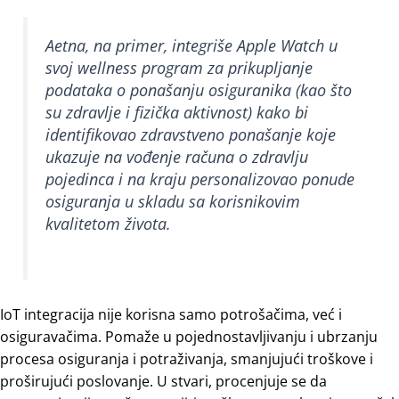
Aetna, na primer, integriše Apple Watch u
svoj wellness program za prikupljanje
podataka o ponašanju osiguranika (kao što
su zdravlje i fizička aktivnost) kako bi
identifikovao zdravstveno ponašanje koje
ukazuje na vođenje računa o zdravlju
pojedinca i na kraju personalizovao ponude
osiguranja u skladu sa korisnikovim
kvalitetom života.
IoT integracija nije korisna samo potrošačima, već i
osiguravačima. Pomaže u pojednostavljivanju i ubrzanju
procesa osiguranja i potraživanja, smanjujući troškove i
proširujući poslovanje. U stvari, procenjuje se da