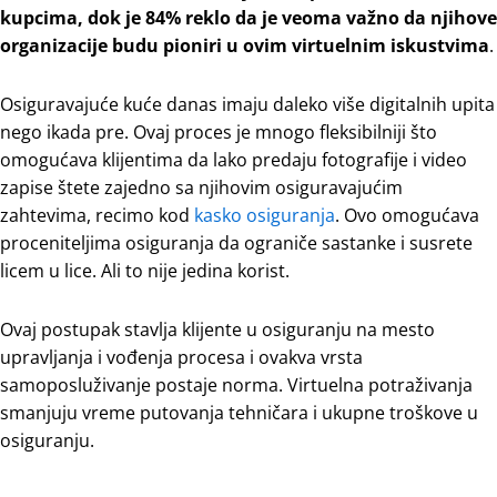
kupcima, dok je 84% reklo da je veoma važno da njihove
organizacije budu pioniri u ovim virtuelnim iskustvima
.
Osiguravajuće kuće danas imaju daleko više digitalnih upita
nego ikada pre. Ovaj proces je mnogo fleksibilniji što
omogućava klijentima da lako predaju fotografije i video
zapise štete zajedno sa njihovim osiguravajućim
zahtevima, recimo kod
kasko osiguranja
. Ovo omogućava
proceniteljima osiguranja da ograniče sastanke i susrete
licem u lice. Ali to nije jedina korist.
Ovaj postupak stavlja klijente u osiguranju na mesto
upravljanja i vođenja procesa i ovakva vrsta
samoposluživanje postaje norma. Virtuelna potraživanja
smanjuju vreme putovanja tehničara i ukupne troškove u
osiguranju.