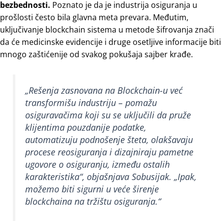
bezbednosti.
Poznato je da je industrija osiguranja u
prošlosti često bila glavna meta prevara. Međutim,
uključivanje blockchain sistema u metode šifrovanja znači
da će medicinske evidencije i druge osetljive informacije biti
mnogo zaštićenije od svakog pokušaja sajber krađe.
„Rešenja zasnovana na Blockchain-u već
transformišu industriju – pomažu
osiguravačima koji su se uključili da pruže
klijentima pouzdanije podatke,
automatizuju podnošenje šteta, olakšavaju
procese reosiguranja i dizajniraju pametne
ugovore o osiguranju, između ostalih
karakteristika“, objašnjava Sobusijak.
„Ipak,
možemo biti sigurni u veće širenje
blockchaina na tržištu osiguranja.“