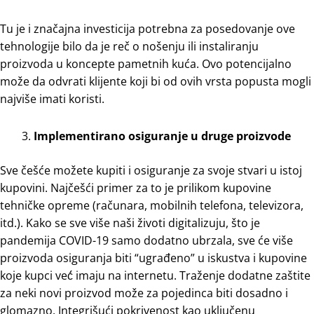
Tu je i značajna investicija potrebna za posedovanje ove
tehnologije bilo da je reč o nošenju ili instaliranju
proizvoda u koncepte pametnih kuća. Ovo potencijalno
može da odvrati klijente koji bi od ovih vrsta popusta mogli
najviše imati koristi.
Implementirano osiguranje u druge proizvode
Sve češće možete kupiti i osiguranje za svoje stvari u istoj
kupovini. Najčešći primer za to je prilikom kupovine
tehničke opreme (računara, mobilnih telefona, televizora,
itd.). Kako se sve više naši životi digitalizuju, što je
pandemija COVID-19 samo dodatno ubrzala, sve će više
proizvoda osiguranja biti “ugrađeno” u iskustva i kupovine
koje kupci već́ imaju na internetu. Traženje dodatne zaštite
za neki novi proizvod može za pojedinca biti dosadno i
glomazno. Integrišući pokrivenost kao uključenu