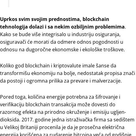
Uprkos svim svojim prednostima, blockchain
tehnologija dolazi i sa nekim ozbiljnim problemima
.
Kako se bude više integrisalo u industriju osiguranja,
osiguravači će morati da odmere odnos pogodnosti u
odnosu na dugoročne ekonomske i ekološke troškove.
Koliko god blockchain i kriptovalute imale šanse da
transformišu ekonomiju na bolje, nedostatak propisa znači
da postoji i ogromna prilika za prevare i malverzacije.
Pored toga, količina energije potrebna za šifrovanje i
verifikaciju blockchain transakcija može dovesti do
razornog efekta na prirodno okruženje i emisiju ugljen-
dioksida. 2017. godine jedna istraživačka firma sa sedištem
u Velikoj Britaniji procenila je da je prosečna električna
energija korišćena za rudarenje bitcoina veća od godišnje