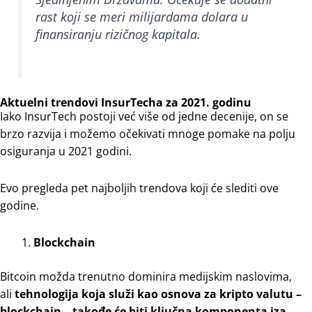
rast koji se meri milijardama dolara u
finansiranju rizičnog kapitala.
Aktuelni trendovi InsurTecha za 2021. godinu
Iako InsurTech postoji već više od jedne decenije, on se
brzo razvija i možemo očekivati mnoge pomake na polju
osiguranja u 2021 godini.
Evo pregleda pet najboljih trendova koji će slediti ove
godine.
Blockchain
Bitcoin možda trenutno dominira medijskim naslovima,
ali
tehnologija koja služi kao osnova za kripto valutu –
blockchain – takođe će biti ključna komponenta iza