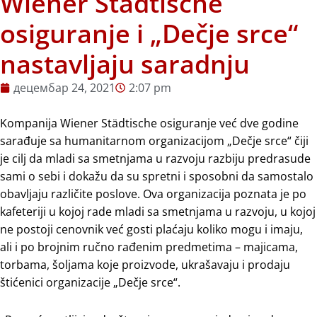
Wiener Stadtische
osiguranje i „Dečje srce“
nastavljaju saradnju
децембар 24, 2021
2:07 pm
Kompanija Wiener Städtische osiguranje već dve godine
sarađuje sa humanitarnom organizacijom „Dečje srce“ čiji
je cilj da mladi sa smetnjama u razvoju razbiju predrasude
sami o sebi i dokažu da su spretni i sposobni da samostalo
obavljaju različite poslove. Ova organizacija poznata je po
kafeteriji u kojoj rade mladi sa smetnjama u razvoju, u kojoj
ne postoji cenovnik već gosti plaćaju koliko mogu i imaju,
ali i po brojnim ručno rađenim predmetima – majicama,
torbama, šoljama koje proizvode, ukrašavaju i prodaju
štićenici organizacije „Dečje srce“.